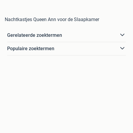
Nachtkastjes Queen Ann voor de Slaapkamer
Gerelateerde zoektermen
Populaire zoektermen