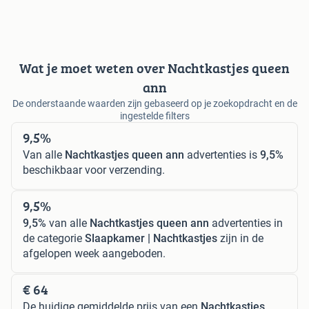
Wat je moet weten over Nachtkastjes queen
ann
De onderstaande waarden zijn gebaseerd op je zoekopdracht en de
ingestelde filters
9,5%
Van alle
Nachtkastjes queen ann
advertenties is
9,5%
beschikbaar voor verzending.
9,5%
9,5%
van alle
Nachtkastjes queen ann
advertenties in
de categorie
Slaapkamer | Nachtkastjes
zijn in de
afgelopen week aangeboden.
€ 64
De huidige gemiddelde prijs van een
Nachtkastjes