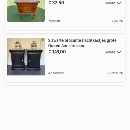
€ 32,50
Details
Zundert
7 jul 26
2 zwarte brocante nachtkastjes grote
Queen Ann dressoir
€ 149,00
Details
Apeldoorn
27 mei 26