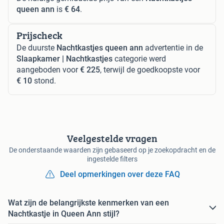
queen ann
is
€ 64
.
Prijscheck
De duurste
Nachtkastjes queen ann
advertentie in de
Slaapkamer | Nachtkastjes
categorie werd
aangeboden voor
€ 225
, terwijl de goedkoopste voor
€ 10
stond.
Veelgestelde vragen
De onderstaande waarden zijn gebaseerd op je zoekopdracht en de
ingestelde filters
Deel opmerkingen over deze FAQ
Wat zijn de belangrijkste kenmerken van een
Nachtkastje in Queen Ann stijl?