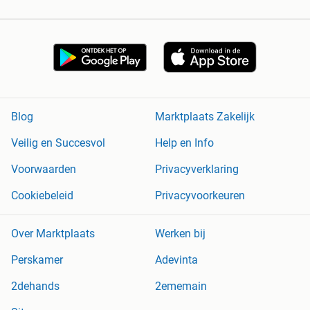
Blog
Marktplaats Zakelijk
Veilig en Succesvol
Help en Info
Voorwaarden
Privacyverklaring
Cookiebeleid
Privacyvoorkeuren
Over Marktplaats
Werken bij
Perskamer
Adevinta
2dehands
2ememain