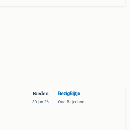
Bieden
BezigBijtje
30 jun 26
Oud-Beijerland