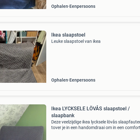
Ophalen
Eenpersoons
Ikea slaapstoel
Leuke slaapstoel van ikea
Ophalen
Eenpersoons
Ikea LYCKSELE LÖVÅS slaapstoel /
slaapbank
Deze veelzijdige ikea lycksele lövås slaapfauteu
tover je in een handomdraai om in een comfor
bed. Ideaal voor logees of kleine ruimtes. De
slaapfauteuil is aan te passen met verschillen