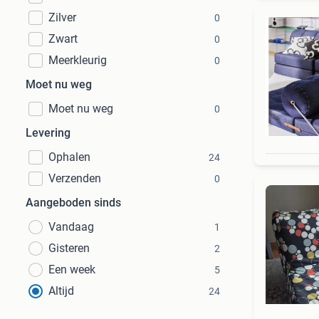
Zilver
0
Zwart
0
Meerkleurig
0
Moet nu weg
Moet nu weg
0
Levering
Ophalen
24
Verzenden
0
Aangeboden sinds
Vandaag
1
Gisteren
2
Een week
5
Altijd
24