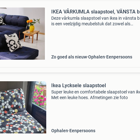
IKEA VÅRKUMLA slaapstoel, VÄNSTA b
Deze vårkumla slaapstoel van ikea in vänsta 
is een veelzijdig meubelstuk dat zowel als
comfortabele stoel als als eenpersoonsbed ka
dienen. Ideaal voor kleine ruimtes of als extra
slaapplek voo
Zo goed als nieuw
Ophalen
Eenpersoons
Ikea Lycksele slaapstoel
Super leuke en comfortabele slaapstoel van ik
Met een leuke hoes. Afmetingen zie foto
Ophalen
Eenpersoons