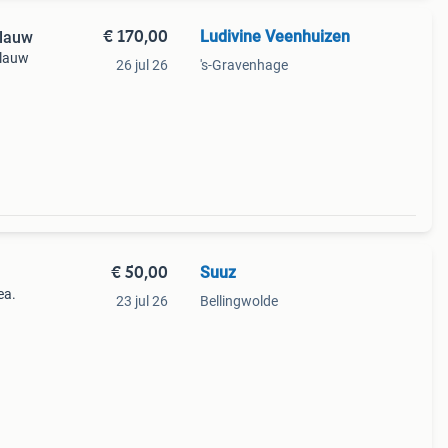
€ 170,00
Ludivine Veenhuizen
lauw
blauw
26 jul 26
's-Gravenhage
n
€ 50,00
Suuz
ea.
23 jul 26
Bellingwolde