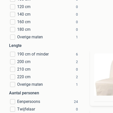
120 cm
0
140 cm
0
160 cm
0
180 cm
0
Overige maten
1
Lengte
190 cm of minder
6
200 cm
2
210 cm
0
220 cm
2
Overige maten
1
Aantal personen
Eenpersoons
24
Twijfelaar
0