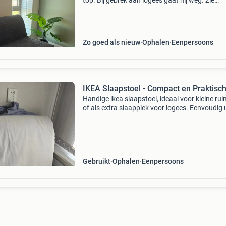
top. Bij gebrek aan logees gaat hij weg. Zie
afmetingen op laatste foto.
Zo goed als nieuw
Ophalen
Eenpersoons
IKEA Slaapstoel - Compact en Praktisc
Handige ikea slaapstoel, ideaal voor kleine ru
of als extra slaapplek voor logees. Eenvoudig u
klappen van stoel naar bed. De hoes is afnee
en wasbaar. Let op: er zit een vlek op de zit
Gebruikt
Ophalen
Eenpersoons