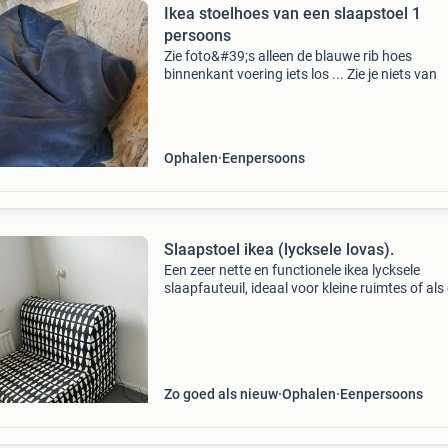
Ikea stoelhoes van een slaapstoel 1
persoons
Zie foto&#39;s alleen de blauwe rib hoes
binnenkant voering iets los ... Zie je niets van
Ophalen
Eenpersoons
Slaapstoel ikea (lycksele lovas).
Een zeer nette en functionele ikea lycksele
slaapfauteuil, ideaal voor kleine ruimtes of als
slaapplek. Deze eenpersoons slaapbank is
eenvoudig uit te klappen tot een comfortabel 
De fauteui
Zo goed als nieuw
Ophalen
Eenpersoons