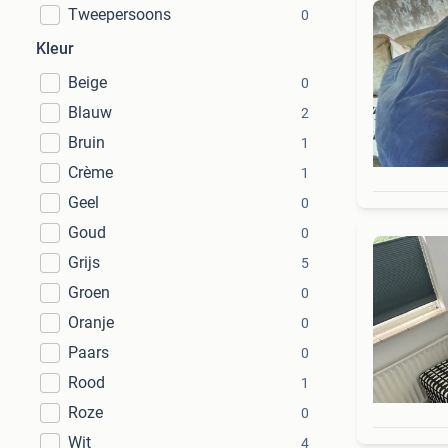
Tweepersoons
0
Kleur
Beige
0
Blauw
2
Bruin
1
Crème
1
Geel
0
Goud
0
Grijs
5
Groen
0
Oranje
0
Paars
0
Rood
1
Roze
0
Wit
4