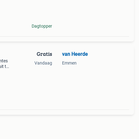
Dagtopper
Gratis
van Heerde
h
imtes
Vandaag
Emmen
it te
mbaar