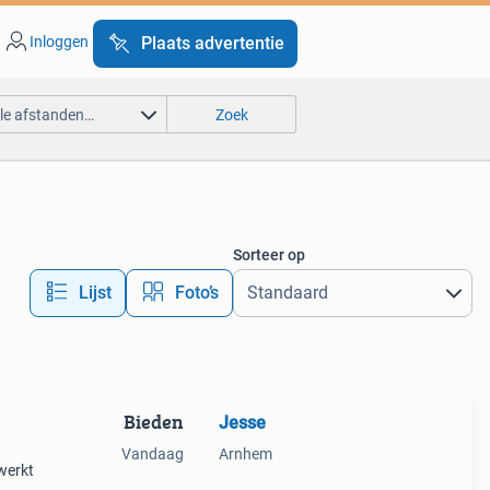
Inloggen
Plaats advertentie
lle afstanden…
Zoek
Sorteer op
Lijst
Foto’s
Bieden
Jesse
Vandaag
Arnhem
 werkt