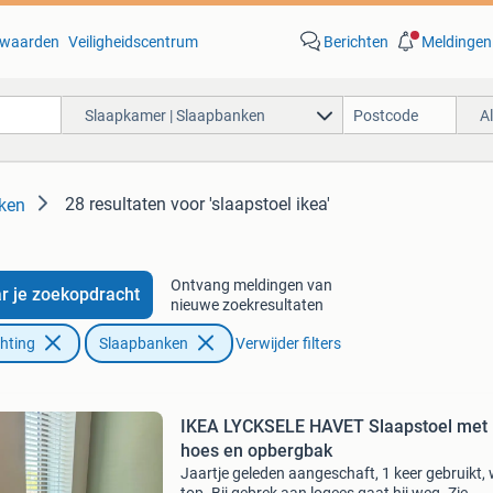
waarden
Veiligheidscentrum
Berichten
Meldingen
Slaapkamer | Slaapbanken
A
28 resultaten
voor 'slaapstoel ikea'
ken
Ontvang meldingen van
r je zoekopdracht
nieuwe zoekresultaten
chting
Slaapbanken
Verwijder filters
IKEA LYCKSELE HAVET Slaapstoel met
hoes en opbergbak
Jaartje geleden aangeschaft, 1 keer gebruikt,