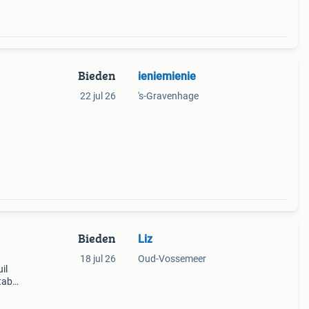
Bieden
ieniemienie
22 jul 26
's-Gravenhage
Bieden
Liz
18 jul 26
Oud-Vossemeer
il
tabel
de