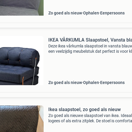
matr
Zo goed als nieuw
Ophalen
Eenpersoons
IKEA VÅRKUMLA Slaapstoel, Vansta bl
Deze ikea vårkumla slaapstoel in vansta blauw
een veelzijdig meubelstuk dat perfect is voor k
ruimtes. Overdag functioneert het als een
comfortabele stoel en &#39;s nachts kan het
eenvoudi
Zo goed als nieuw
Ophalen
Eenpersoons
Ikea slaapstoel, zo goed als nieuw
Zo goed als nieuwe slaapstoel van ikea. Ideaa
logees of als extra zitplek. De stoel is comfort
en gemakkelijk uit te klappen tot een bed. De h
afneembaar en wasbaar. Perfect voor klein