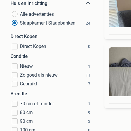
Huis en Inrichting
Alle advertenties
Slaapkamer | Slaapbanken
24
Direct Kopen
Direct Kopen
0
Conditie
Nieuw
1
Zo goed als nieuw
11
Gebruikt
7
Breedte
70 cm of minder
1
80 cm
9
90 cm
3
100 cm
0