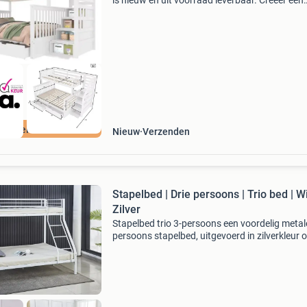
is nieuw en uit voorraad leverbaar. Creëer een
veilige, multifunctionele en stijlvolle slaapruim
voor kinderen met dit moderne stapelbed. Het
boven
ordeeld met 9+
Nieuw
Verzenden
Stapelbed | Drie persoons | Trio bed | Wi
Zilver
Stapelbed trio 3-persoons een voordelig metal
persoons stapelbed, uitgevoerd in zilverkleur o
stapelbed van € 299,00 nu voor € 249,00 voor
van een bovenbed van 90 x 200 en een o