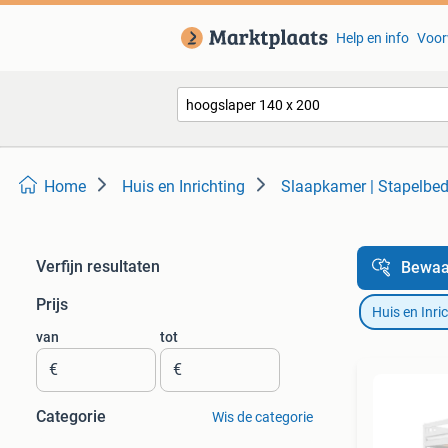
Help en info
Voor
Home
Huis en Inrichting
Slaapkamer | Stapelbe
Verfijn resultaten
Bewaa
Prijs
Huis en Inri
van
tot
€
€
Categorie
Wis de categorie