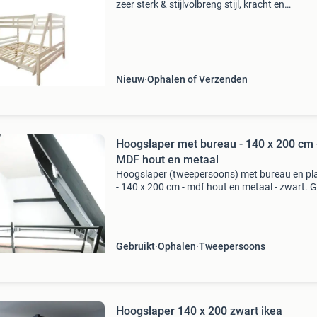
zeer sterk & stijlvolbreng stijl, kracht en
functionaliteit samen met dit robuuste massie
houten stapelbed. Gemaakt van hoogwaardig
europees grenenho
Nieuw
Ophalen of Verzenden
Hoogslaper met bureau - 140 x 200 cm 
MDF hout en metaal
Hoogslaper (tweepersoons) met bureau en pl
- 140 x 200 cm - mdf hout en metaal - zwart. 
ophalen in brielle en zelf uit elkaar halen. Zond
matras en andere dingen op de foto&#39;s... 
Gebruikt
Ophalen
Tweepersoons
Hoogslaper 140 x 200 zwart ikea