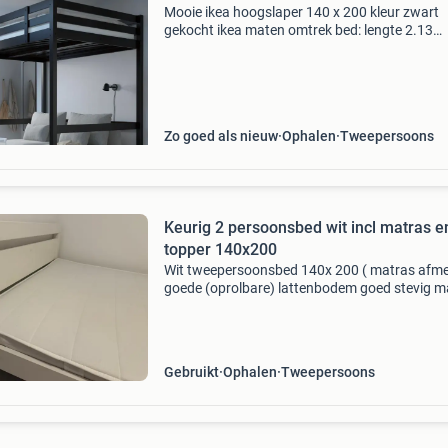
Mooie ikea hoogslaper 140 x 200 kleur zwart
gekocht ikea maten omtrek bed: lengte 2.13
Breedte 1.52 Hoogte t/m bovenste plank 1.99
Hoogte tot onderkant plank 1.67 Daar komt h
matras op. Exclusief ma
Zo goed als nieuw
Ophalen
Tweepersoons
Keurig 2 persoonsbed wit incl matras e
topper 140x200
Wit tweepersoonsbed 140x 200 ( matras afme
goede (oprolbare) lattenbodem goed stevig m
en een fijne topper complete set voor 100,00
Gebruikt
Ophalen
Tweepersoons