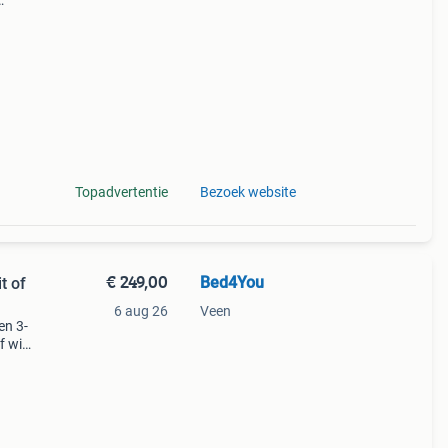
te
Topadvertentie
Bezoek website
€ 249,00
Bed4You
t of
6 aug 26
Veen
en 3-
f wit
zien