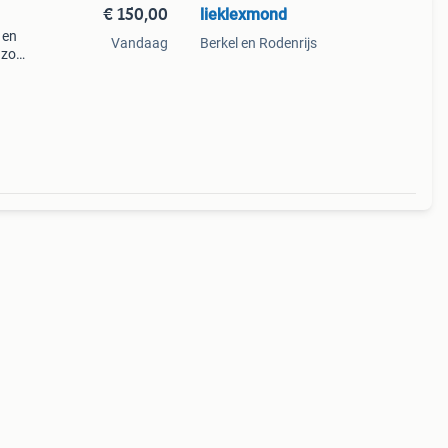
€ 150,00
lieklexmond
 en
Vandaag
Berkel en Rodenrijs
 zo