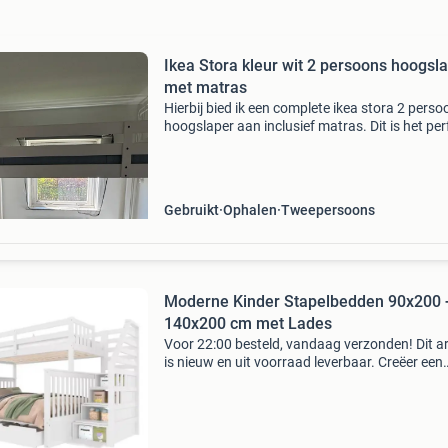
Ikea Stora kleur wit 2 persoons hoogsl
met matras
Hierbij bied ik een complete ikea stora 2 perso
hoogslaper aan inclusief matras. Dit is het per
bed voor op bijvoorbeeld een studentenkamer
een leuke kinderkamer. Zie de foto voor de afm
Gebruikt
Ophalen
Tweepersoons
Moderne Kinder Stapelbedden 90x200 
140x200 cm met Lades
Voor 22:00 besteld, vandaag verzonden! Dit ar
is nieuw en uit voorraad leverbaar. Creëer een
veilige, multifunctionele en stijlvolle slaapruim
voor kinderen met dit moderne stapelbed. Het
boven