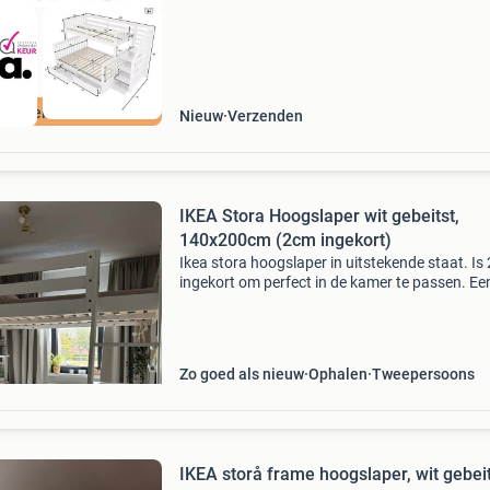
ordeeld met 9+
Nieuw
Verzenden
IKEA Stora Hoogslaper wit gebeitst,
140x200cm (2cm ingekort)
Ikea stora hoogslaper in uitstekende staat. Is
ingekort om perfect in de kamer te passen. Ee
matras van 200 cm past er nog steeds goed in
Ideaal voor kleinere kamers of om extra ruimte
creër
Zo goed als nieuw
Ophalen
Tweepersoons
IKEA storå frame hoogslaper, wit gebeit