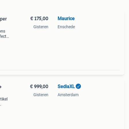
€ 175,00
Maurice
aper
Gisteren
Enschede
ons
fecte
 of
eti
€ 999,00
SediaXL
+
Gisteren
Amsterdam
tikel
te