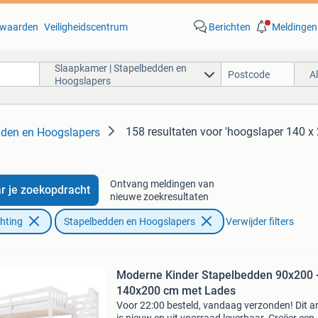
waarden
Veiligheidscentrum
Berichten
Meldingen
Slaapkamer | Stapelbedden en
A
Hoogslapers
158 resultaten
voor 'hoogslaper 140 x 
dden en Hoogslapers
Ontvang meldingen van
r je zoekopdracht
nieuwe zoekresultaten
chting
Stapelbedden en Hoogslapers
Verwijder filters
Moderne Kinder Stapelbedden 90x200 
140x200 cm met Lades
Voor 22:00 besteld, vandaag verzonden! Dit ar