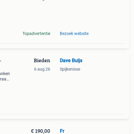
f
Topadvertentie
Bezoek website
Bieden
Dave Buijs
-
6 aug 26
Spijkenisse
anken
Graag
er
E
€ 190,00
Fr