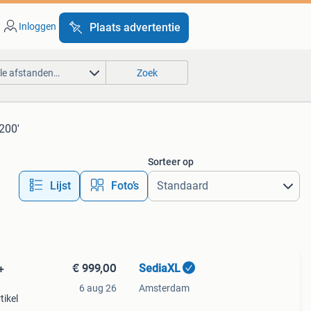
Inloggen
Plaats advertentie
lle afstanden…
Zoek
200'
Sorteer op
Lijst
Foto’s
€ 999,00
SediaXL
+
6 aug 26
Amsterdam
tikel