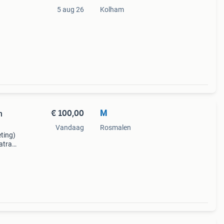
5 aug 26
Kolham
et
€ 100,00
M
n
Vandaag
Rosmalen
ting)
atras