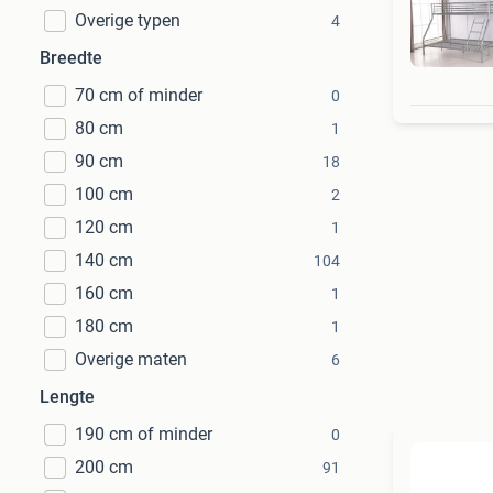
Overige typen
4
Breedte
70 cm of minder
0
80 cm
1
90 cm
18
100 cm
2
120 cm
1
140 cm
104
160 cm
1
180 cm
1
Overige maten
6
Lengte
190 cm of minder
0
200 cm
91