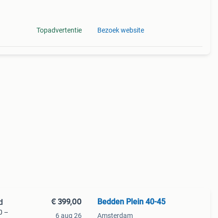
Topadvertentie
Bezoek website
€ 399,00
Bedden Plein 40-45
d
0 –
6 aug 26
Amsterdam