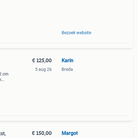
Bezoek website
€ 125,00
Karin
5 aug 26
Breda
 2 cm
n
.
 te
€ 150,00
Margot
st,