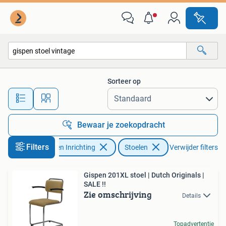
Stoelen
Sorteer op
Alle afstanden…
Bewaar je zoekopdracht
Filters
Huis en Inrichting
Stoelen
Verwijder filters
Gispen 201XL stoel | Dutch Originals |
SALE !!
Zie omschrijving
Details
Topadvertentie