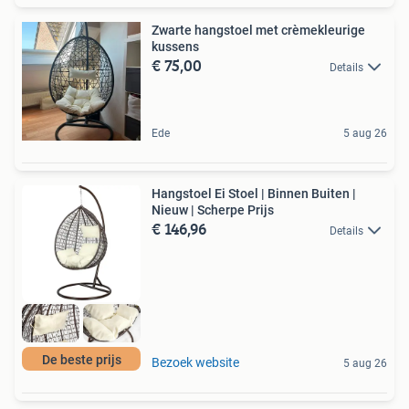
Zwarte hangstoel met crèmekleurige
kussens
€ 75,00
Details
Ede
5 aug 26
Hangstoel Ei Stoel | Binnen Buiten |
Nieuw | Scherpe Prijs
€ 146,96
Details
De beste prijs
Bezoek website
5 aug 26