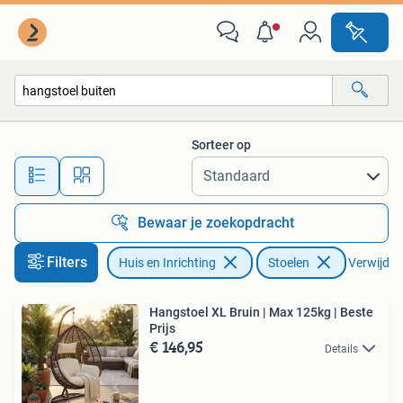
Stoelen
Sorteer op
Alle afstanden…
Bewaar je zoekopdracht
Filters
Huis en Inrichting
Stoelen
Verwijder 
Hangstoel XL Bruin | Max 125kg | Beste
Prijs
€ 146,95
Details