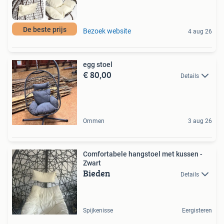
De beste prijs
Bezoek website
4 aug 26
egg stoel
€ 80,00
Details
Ommen
3 aug 26
Comfortabele hangstoel met kussen -
Zwart
Bieden
Details
Spijkenisse
Eergisteren