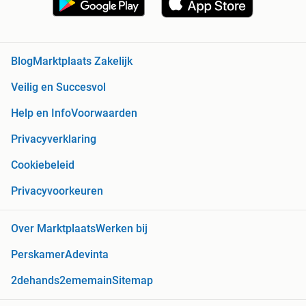
Blog
Marktplaats Zakelijk
Veilig en Succesvol
Help en Info
Voorwaarden
Privacyverklaring
Cookiebeleid
Privacyvoorkeuren
Over Marktplaats
Werken bij
Perskamer
Adevinta
2dehands
2ememain
Sitemap