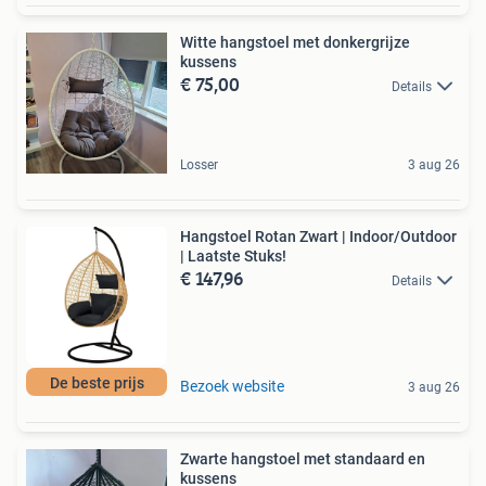
Witte hangstoel met donkergrijze
kussens
€ 75,00
Details
Losser
3 aug 26
Hangstoel Rotan Zwart | Indoor/Outdoor
| Laatste Stuks!
€ 147,96
Details
De beste prijs
Bezoek website
3 aug 26
Zwarte hangstoel met standaard en
kussens