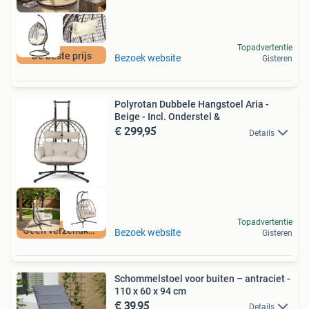
Topadvertentie
De beste prijs
Bezoek website
Gisteren
Polyrotan Dubbele Hangstoel Aria -
Beige - Incl. Onderstel &
€ 299,95
Details
Topadvertentie
Geen verzendkosten
Bezoek website
Gisteren
Schommelstoel voor buiten – antraciet -
110 x 60 x 94 cm
€ 39,95
Details