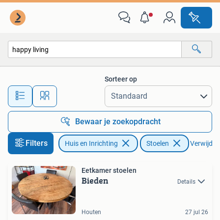
Stoelen
Sorteer op
Alle afstanden…
Bewaar je zoekopdracht
Filters
Huis en Inrichting
Stoelen
Verwijder 
Eetkamer stoelen
Bieden
Details
Houten
27 jul 26