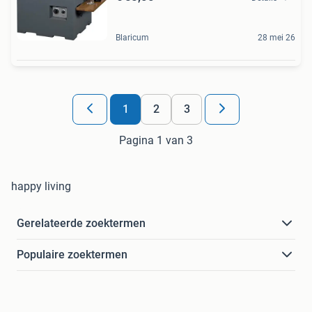
Blaricum
28 mei 26
1
2
3
Pagina 1 van 3
happy living
Gerelateerde zoektermen
Populaire zoektermen