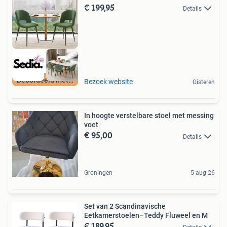
€ 199,95
Details
Beoordeeld met 9+
Bezoek website
Gisteren
In hoogte verstelbare stoel met messing
voet
€ 95,00
Details
Groningen
5 aug 26
Set van 2 Scandinavische
Eetkamerstoelen–Teddy Fluweel en M
€ 189,95