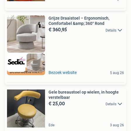
Grijze Draaistoel – Ergonomisch,
Comfortabel &amp; 360° Rond
€ 360,95
Details
Beoordeeld met 9+
Bezoek website
5 aug 26
Gele bureaustoel op wielen, in hoogte
verstelbaar
€ 25,00
Details
Ede
3 aug 26