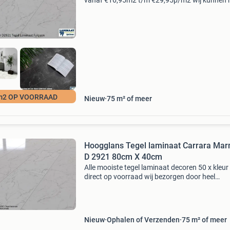
vanaf €16,95m2 t/m €29,95p/m2 wij kunnen 
nederland bezorgen of zelf apeldoorn ophalen
8000m2 direct uit voorraad . 7 Dagen per wee
open ( k
m2 OP VOORRAAD
Nieuw
75 m² of meer
Hoogglans Tegel laminaat Carrara Ma
D 2921 80cm X 40cm
Alle mooiste tegel laminaat decoren 50 x kleur
direct op voorraad wij bezorgen door heel
nederland en belgie 7 dagen per week open (
koopzondag 11 uur / 16 uur ) kronotex glamo
van falcon carrara ma
Nieuw
Ophalen of Verzenden
75 m² of meer