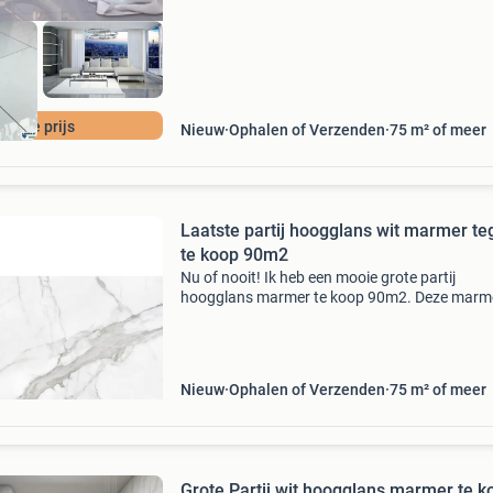
Actie prijs
Nieuw
Ophalen of Verzenden
75 m² of meer
Laatste partij hoogglans wit marmer te
te koop 90m2
Nu of nooit! Ik heb een mooie grote partij
hoogglans marmer te koop 90m2. Deze marm
tegel heeft een wit grijze kleur en hoogglans
structuur. Deze witte marmer tegel is gerectifi
en maat vast. D
Nieuw
Ophalen of Verzenden
75 m² of meer
Grote Partij wit hoogglans marmer te k