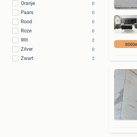
Oranje
0
Paars
0
Rood
0
Roze
0
Wit
2
8000
Zilver
0
Zwart
2