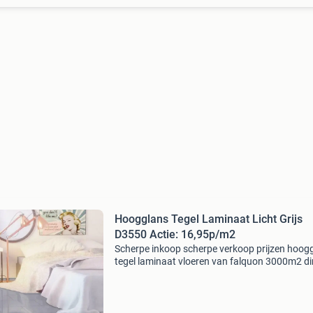
Hoogglans Tegel Laminaat Licht Grijs
D3550 Actie: 16,95p/m2
Scherpe inkoop scherpe verkoop prijzen hoog
tegel laminaat vloeren van falquon 3000m2 di
uit voorraad . 7 Dagen per week open (
koopzondag 11uur / 16uur ) hoogglans tegel
laminaat lcht grijs