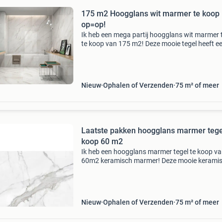
175 m2 Hoogglans wit marmer te koop
op=op!
Ik heb een mega partij hoogglans wit marmer 
te koop van 175 m2! Deze mooie tegel heeft ee
grijze kleur en hoogglans structuur. Deze witte
marmer tegel is gerectificeerd en maat vast. D
Nieuw
Ophalen of Verzenden
75 m² of meer
Laatste pakken hoogglans marmer tege
koop 60 m2
Ik heb een hoogglans marmer tegel te koop v
60m2 keramisch marmer! Deze mooie kerami
marmer tegel heeft een wit grijze kleur en
hoogglans structuur. Deze witte marmer tegel 
gerectificeerd en
Nieuw
Ophalen of Verzenden
75 m² of meer