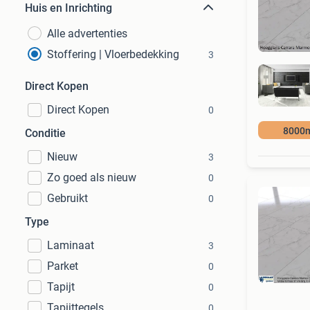
Huis en Inrichting
Alle advertenties
Stoffering | Vloerbedekking
3
Direct Kopen
Direct Kopen
0
8000
Conditie
Nieuw
3
Zo goed als nieuw
0
Gebruikt
0
Type
Laminaat
3
Parket
0
Tapijt
0
Tapijttegels
0