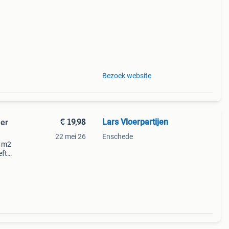
Bezoek website
€ 19,98
Lars Vloerpartijen
mer
22 mei 26
Enschede
5 m2
eft
eze
ast.