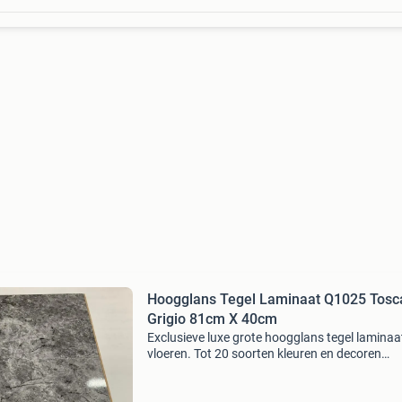
Hoogglans Tegel Laminaat Q1025 Tosc
Grigio 81cm X 40cm
Exclusieve luxe grote hoogglans tegel laminaa
vloeren. Tot 20 soorten kleuren en decoren
leverbaar. Hoogglans tegel laminaat grijs tos
grigio q1025 fabrikant : falquon / stone kleur : 