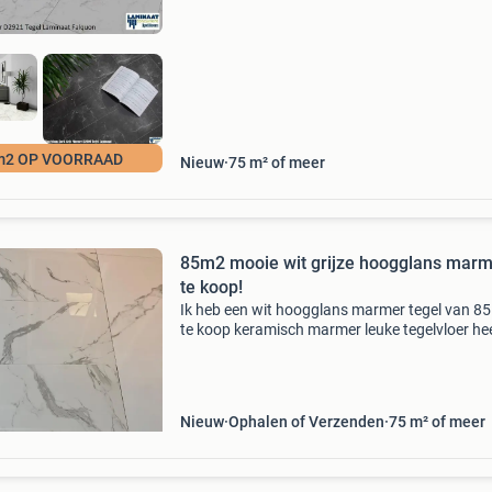
open ( k
m2 OP VOORRAAD
Nieuw
75 m² of meer
85m2 mooie wit grijze hoogglans mar
te koop!
Ik heb een wit hoogglans marmer tegel van 8
te koop keramisch marmer leuke tegelvloer he
een wit grijze kleur en hoogglans structuur. D
witte marmer tegel is gerectificeerd en maat v
De
Nieuw
Ophalen of Verzenden
75 m² of meer