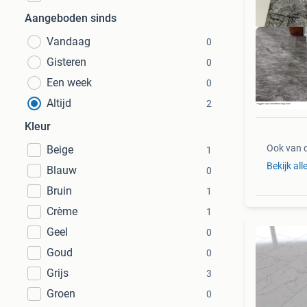
Aangeboden sinds
Vandaag
0
Gisteren
0
Een week
0
H
Altijd
2
Kleur
Ook van 
Beige
1
Bekijk all
Blauw
0
Bruin
1
Crème
1
Geel
0
Goud
0
Grijs
3
Groen
0