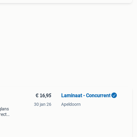
€ 16,95
Laminaat - Concurrent
30 jan 26
Apeldoorn
glans
rect