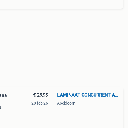
€ 29,95
LAMINAAT CONCURRENT APELDOORN
ana
20 feb 26
Apeldoorn
t
cana
grijs