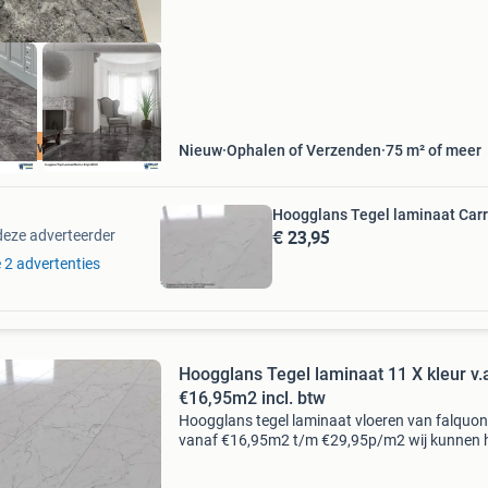
81cm
oge kwaliteit
Nieuw
Ophalen of Verzenden
75 m² of meer
Hoogglans Tegel laminaat Car
€ 23,95
deze adverteerder
e 2 advertenties
Hoogglans Tegel laminaat 11 X kleur v.a
€16,95m2 incl. btw
Hoogglans tegel laminaat vloeren van falquon
vanaf €16,95m2 t/m €29,95p/m2 wij kunnen 
nederland bezorgen of zelf apeldoorn ophalen
8000m2 direct uit voorraad . 7 Dagen per wee