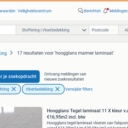
waarden
Veiligheidscentrum
Berichten
Meldingen
Stoffering | Vloerbedekking
A
17 resultaten
voor 'hoogglans marmer laminaat'
king
Ontvang meldingen van
r je zoekopdracht
nieuwe zoekresultaten
chting
Vloerbedekking
Verwijder filters
Hoogglans Tegel laminaat 11 X kleur v.a
€16,95m2 incl. btw
Hoogglans tegel laminaat vloeren van falquon