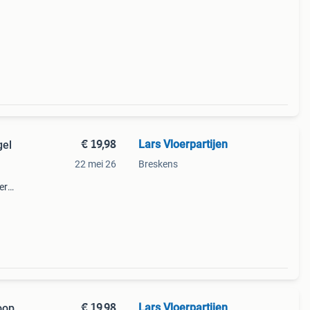
€ 19,98
Lars Vloerpartijen
gel
22 mei 26
Breskens
er
ceerd
€ 19,98
Lars Vloerpartijen
oop