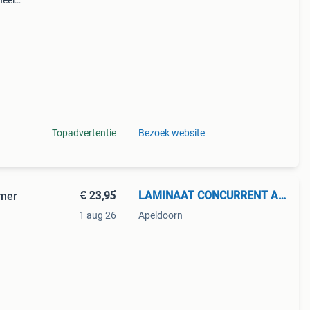
heel
k
Topadvertentie
Bezoek website
€ 23,95
LAMINAAT CONCURRENT APELDOORN
rmer
1 aug 26
Apeldoorn
ur