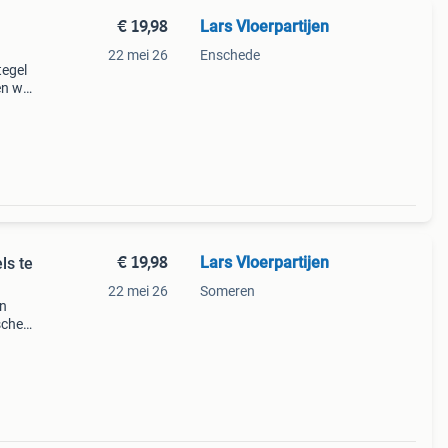
€ 19,98
Lars Vloerpartijen
22 mei 26
Enschede
tegel
n wit
e teg
€ 19,98
Lars Vloerpartijen
ls te
22 mei 26
Someren
an
sche
is