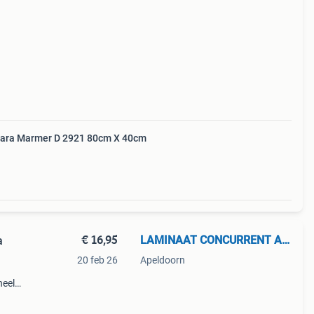
rara Marmer D 2921 80cm X 40cm
€ 16,95
LAMINAAT CONCURRENT APELDOORN
20 feb 26
Apeldoorn
heel
k