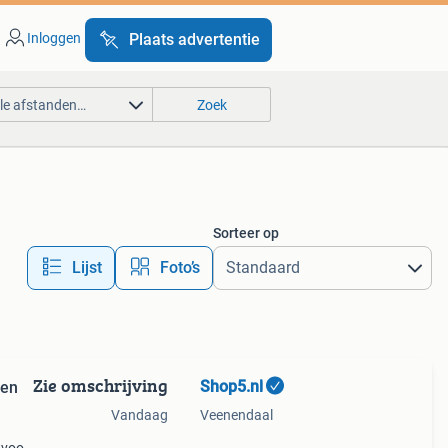
Inloggen
Plaats advertentie
lle afstanden…
Zoek
Sorteer op
Lijst
Foto’s
Zie omschrijving
Shop5.nl
 en
Vandaag
Veenendaal