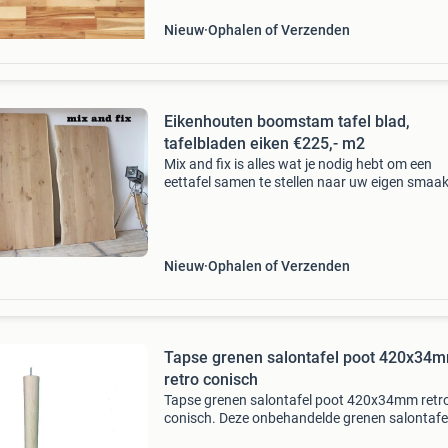
rechthoekig ges
Nieuw
Ophalen of Verzenden
Eikenhouten boomstam tafel blad,
tafelbladen eiken €225,- m2
Mix and fix is alles wat je nodig hebt om een
eettafel samen te stellen naar uw eigen smaak
houd in dat u uw eigen tafelblad en onderstel 
uitzoeken. Wij hebben een ruim assortiment ei
tea
Nieuw
Ophalen of Verzenden
Tapse grenen salontafel poot 420x34
retro conisch
Tapse grenen salontafel poot 420x34mm retr
conisch. Deze onbehandelde grenen salontafe
poot is een perfecte oplossing voor onder uw