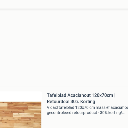
Tafelblad Acaciahout 120x70cm |
Retourdeal 30% Korting
Vidaxl tafelblad 120x70 cm massief acaciahou
gecontroleerd retourproduct - 30% korting!
Materiaal: massief acaciahout met natuurlijke
olieafwerking afmetingen: 120 x 70 x 2 cm vo