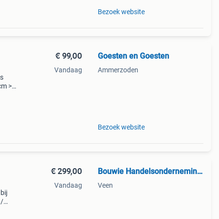
Bezoek website
€ 99,00
Goesten en Goesten
Vandaag
Ammerzoden
vs
cm >
 naar
Bezoek website
€ 299,00
Bouwie Handelsonderneming B.V.
Vandaag
Veen
bij
 /
ijn