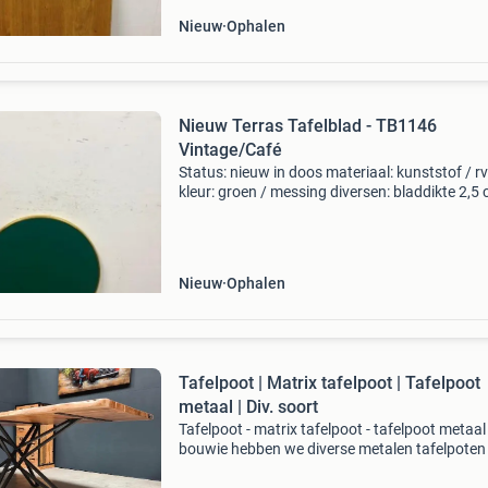
Nieuw
Ophalen
Nieuw Terras Tafelblad - TB1146
Vintage/Café
Status: nieuw in doos materiaal: kunststof / r
kleur: groen / messing diversen: bladdikte 2,5 
let op: onder aan de advertentie de directe link
het product op onze website. Goesten en go
Nieuw
Ophalen
Tafelpoot | Matrix tafelpoot | Tafelpoot
metaal | Div. soort
Tafelpoot - matrix tafelpoot - tafelpoot metaal 
bouwie hebben we diverse metalen tafelpoten
onderstellen op voorraad. Deze matrix poten z