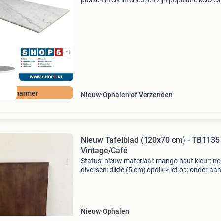
passen in elk interieur en zijn populaire keuzes
eettafels, bistrotafels, terrastafels en salontaf
Bij shop5.nl vindt u verschillende modellen ron
Echt marmer
Nieuw
Ophalen of Verzenden
Nieuw Tafelblad (120x70 cm) - TB1135
Vintage/Café
Status: nieuw materiaal: mango hout kleur: n
diversen: dikte (5 cm) opdik > let op: onder aa
advertentie de directe link naar het product o
website. Goesten en goesten dé specialist i
Nieuw
Ophalen