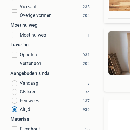
Vierkant
235
Overige vormen
204
Moet nu weg
Moet nu weg
1
Levering
Ophalen
931
Verzenden
202
Aangeboden sinds
Vandaag
8
Gisteren
34
Een week
137
Altijd
936
Materiaal
Eikenhout
156