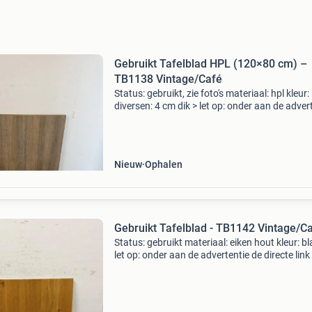
Gebruikt Tafelblad HPL (120×80 cm) –
TB1138 Vintage/Café
Status: gebruikt, zie foto's materiaal: hpl kleur:
diversen: 4 cm dik > let op: onder aan de adver
de directe link naar het product op onze websi
Goesten en goesten dé specialist
Nieuw
Ophalen
Gebruikt Tafelblad - TB1142 Vintage/C
Status: gebruikt materiaal: eiken hout kleur: bl
let op: onder aan de advertentie de directe link
het product op onze website. Goesten en goe
dé specialist in maatwerk nieuw en 2e han