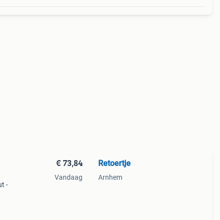
€ 73,84
Retoertje
Vandaag
Arnhem
t -
rm: