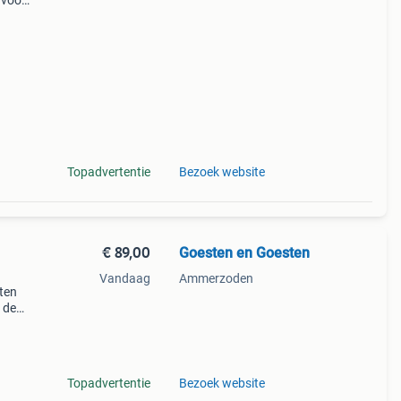
 voor
els.
Topadvertentie
Bezoek website
€ 89,00
Goesten en Goesten
Vandaag
Ammerzoden
oten
n de
p onze
Topadvertentie
Bezoek website