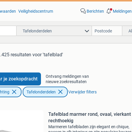
waarden
Veiligheidscentrum
Berichten
Meldingen
Tafelonderdelen
A
.425 resultaten
voor 'tafelblad'
Ontvang meldingen van
r je zoekopdracht
nieuwe zoekresultaten
chting
Tafelonderdelen
Verwijder filters
Tafelblad marmer rond, ovaal, vierkant
rechthoekig
Marmeren tafelbladen zijn elegant en chique,