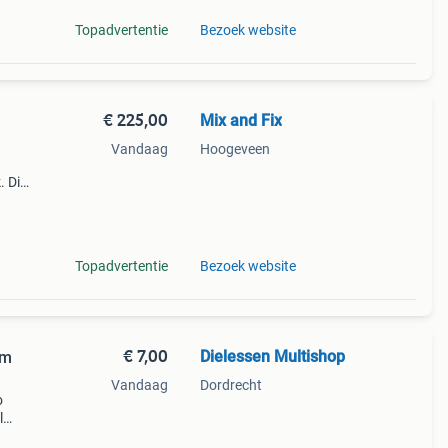
Topadvertentie
Bezoek website
€ 225,00
Mix and Fix
Vandaag
Hoogeveen
. Dit
kan
ken,
Topadvertentie
Bezoek website
€ 7,00
Dielessen Multishop
mm
Vandaag
Dordrecht
o
l