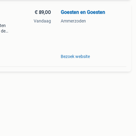
€ 89,00
Goesten en Goesten
Vandaag
Ammerzoden
oten
n de
p onze
Bezoek website