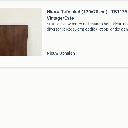
Nieuw Tafelblad (120x70 cm) - TB1135
Vintage/Café
Status: nieuw materiaal: mango hout kleur: n
diversen: dikte (5 cm) opdik > let op: onder aa
advertentie de directe link naar het product o
website. Goesten en goesten dé specialist i
Nieuw
Ophalen