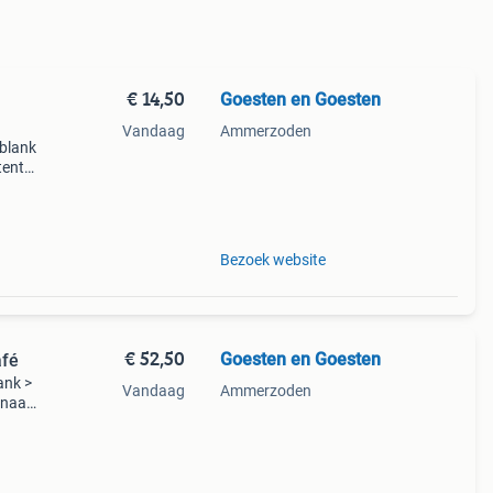
€ 14,50
Goesten en Goesten
Vandaag
Ammerzoden
 blank
tentie
te.
Bezoek website
€ 52,50
Goesten en Goesten
afé
ank >
Vandaag
Ammerzoden
 naar
sten