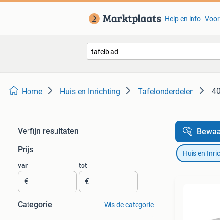
Help en info
Voor
40
Home
Huis en Inrichting
Tafelonderdelen
Verfijn resultaten
Bewaa
Prijs
Huis en Inri
van
tot
€
€
Categorie
Wis de categorie