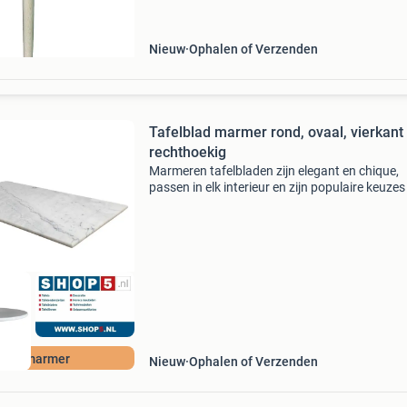
tafelblad en geeft een retro vintage look. Deze
tapse grenen
Nieuw
Ophalen of Verzenden
Tafelblad marmer rond, ovaal, vierkant
rechthoekig
Marmeren tafelbladen zijn elegant en chique,
passen in elk interieur en zijn populaire keuzes
eettafels, bistrotafels, terrastafels en salontaf
Bij shop5.nl vindt u verschillende modellen ron
Echt marmer
Nieuw
Ophalen of Verzenden