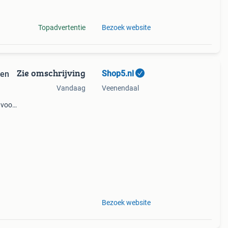
 losse
Topadvertentie
Bezoek website
Zie omschrijving
Shop5.nl
 en
Vandaag
Veenendaal
 voor
els.
Bezoek website