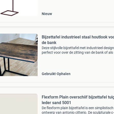
combinatie van stijl en functionaliteit. De toste 
Nieuw
Bijzettafel industrieel staal houtlook voo
de bank
Deze stijlvolle bijzettafel met industrieel design
perfect voor over de zitting van de bank of als
tafeltje. Het blad heeft een warme houtkleur e
onderstel is van zwart metaal. De tafel
Gebruikt
Ophalen
Flexform Plain overschiif bijzettafel tui
leder sand 5001
De flexform plain bijzettafel is een simplistisch
ontwerp van antonio citterio. De sculpturale 