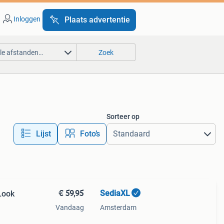
Inloggen
Plaats advertentie
lle afstanden…
Zoek
Sorteer op
Lijst
Foto’s
€ 59,95
SediaXL
Look
Vandaag
Amsterdam