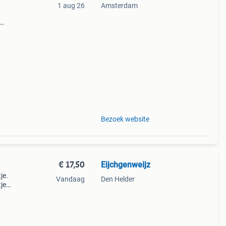
1 aug 26
Amsterdam
t
imte.
Bezoek website
€ 17,50
Eijchgenweijz
je.
Vandaag
Den Helder
je
en