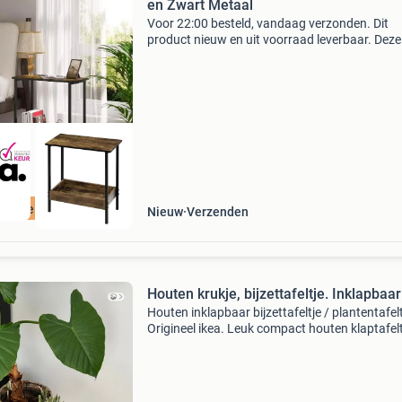
en Zwart Metaal
Voor 22:00 besteld, vandaag verzonden. Dit
product nieuw en uit voorraad leverbaar. Deze
compacte bijzettafel met 2 planken combineer
moderne vormgeving met praktische opbergru
Dankzij het stevi
ordeeld met 9+
Nieuw
Verzenden
Houten krukje, bijzettafeltje. Inklapbaar
Houten inklapbaar bijzettafeltje / plantentafelt
Origineel ikea. Leuk compact houten klaptafelt
dat een nieuwe uitstraling heeft gekregen in e
stijlvolle matzwarte kleur. Ideaal als: - plantent