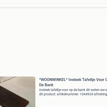
*WOONWINKEL* Insteek Tafeltje Voor 
De Bank
Insteek tafeltje voor op de bank dit weten we 
dit product: artikelnummer: 1044924 afmeting
breedte: 40 cm x diepte: 20 cm x hoogte: 30 c
Universele insteek tafel voor banken stevig en