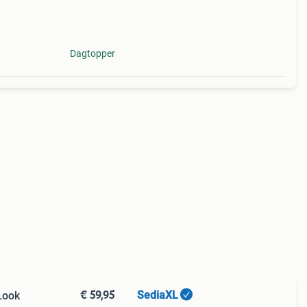
Dagtopper
€ 59,95
SediaXL
Look