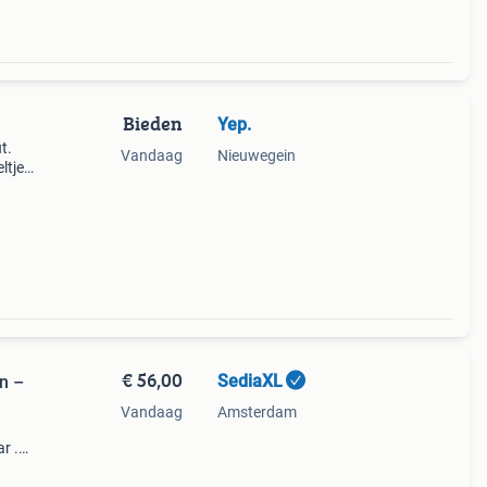
Bieden
Yep.
t.
Vandaag
Nieuwegein
ltje
ikt,
€ 56,00
SediaXL
gn –
Vandaag
Amsterdam
r .
er