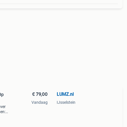
€ 79,00
LUMZ.nl
Op
Vandaag
IJsselstein
over
en:
m.