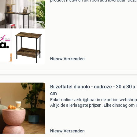
product nieuw en uit voorraad leverbaar. Deze
compacte bijzettafel met 2 planken combineer
moderne vormgeving met praktische opbergru
Dankzij het stevi
ordeeld met 9+
Nieuw
Verzenden
Bijzettafel diabolo - oudroze - 30 x 30 x
cm
Enkel online verkrijgbaar in de action webshop
Altijd de allerlaagste prijzen. Elke dinsdag om
nieuwe deals. Bijzettafels met unieke designs z
dé designtrend van nu. De speelse vormen va
Nieuw
Verzenden