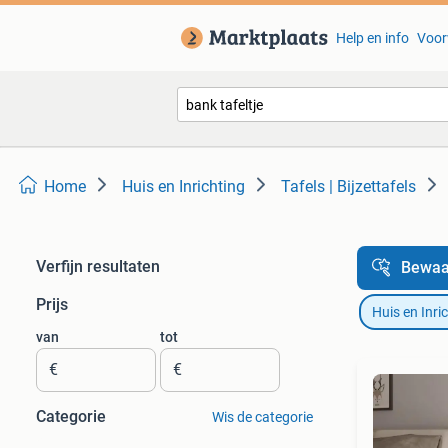
Help en info
Voor
Home
Huis en Inrichting
Tafels | Bijzettafels
Verfijn resultaten
Bewaa
Prijs
Huis en Inri
van
tot
€
€
Categorie
Wis de categorie