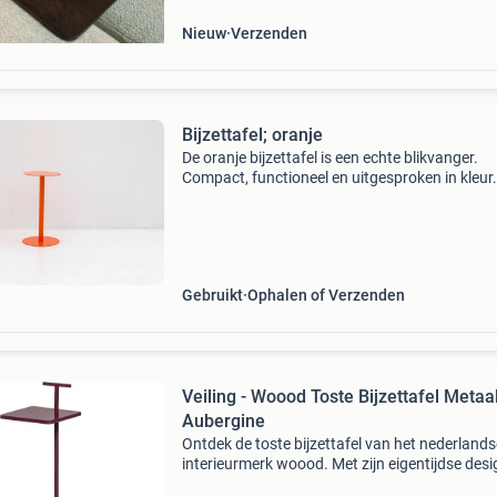
stabie
Nieuw
Verzenden
Bijzettafel; oranje
De oranje bijzettafel is een echte blikvanger.
Compact, functioneel en uitgesproken in kleur
zijn moderne kolompoot en volledig metalen
constructie straalt dit tafeltje kracht en eenv
uit. Per
Gebruikt
Ophalen of Verzenden
Veiling - Woood Toste Bijzettafel Metaal
Aubergine
Ontdek de toste bijzettafel van het nederlands
interieurmerk woood. Met zijn eigentijdse desi
enkele poot biedt deze bijzettafel een unieke