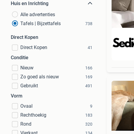
Huis en Inrichting
Alle advertenties
Tafels | Bijzettafels
738
Direct Kopen
Direct Kopen
41
Beo
Conditie
Nieuw
166
Zo goed als nieuw
169
Gebruikt
491
Vorm
Ovaal
9
Rechthoekig
183
Rond
320
Vierkant
134