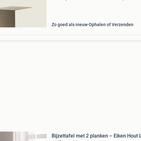
zorgt voor een prachtige aansluiting bij uw
comfortabele bank of fauteuil. Tevens is de
bijzettafe
Zo goed als nieuw
Ophalen of Verzenden
Bijzettafel met 2 planken – Eiken Hout 