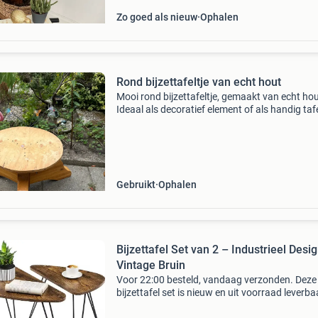
Zo goed als nieuw
Ophalen
Rond bijzettafeltje van echt hout
Mooi rond bijzettafeltje, gemaakt van echt hou
Ideaal als decoratief element of als handig tafe
naast de bank of een stoel. Het tafeltje is gebru
maar in goede staat en kan nog jaren mee. De
Gebruikt
Ophalen
Bijzettafel Set van 2 – Industrieel Desi
Vintage Bruin
Voor 22:00 besteld, vandaag verzonden. Deze
bijzettafel set is nieuw en uit voorraad leverbaa
Deze set van 2 bijzettafels combineert een sto