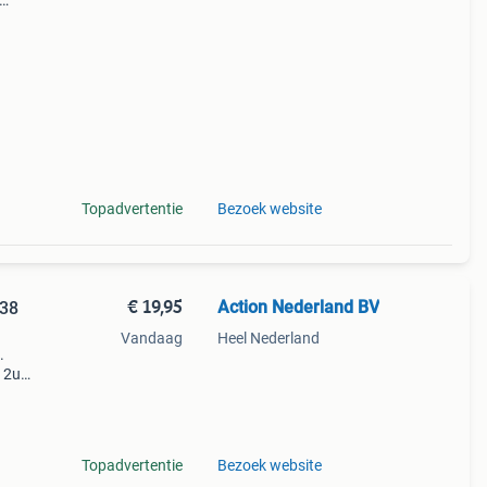
t
imte.
Topadvertentie
Bezoek website
€ 19,95
Action Nederland BV
 38
Vandaag
Heel Nederland
.
 12u
ijn
n deze
Topadvertentie
Bezoek website