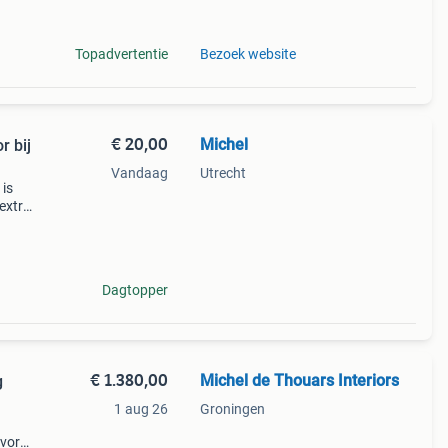
is i
Topadvertentie
Bezoek website
€ 20,00
Michel
r bij
Vandaag
Utrecht
 is
 extra
n het
Dagtopper
€ 1.380,00
Michel de Thouars Interiors
g
1 aug 26
Groningen
c-vorm