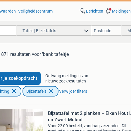
waarden
Veiligheidscentrum
Berichten
Meldingen
Tafels | Bijzettafels
A
871 resultaten
voor 'bank tafeltje'
Ontvang meldingen van
r je zoekopdracht
nieuwe zoekresultaten
chting
Bijzettafels
Verwijder filters
Bijzettafel met 2 planken – Eiken Hout 
en Zwart Metaal
Voor 22:00 besteld, vandaag verzonden. Dit