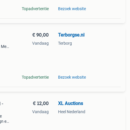
Topadvertentie
Bezoek website
€ 90,00
Terborgse.nl
Vandaag
Terborg
. Met
oud
Topadvertentie
Bezoek website
€ 12,00
XL Auctions
 -
Vandaag
Heel Nederland
e
gn en