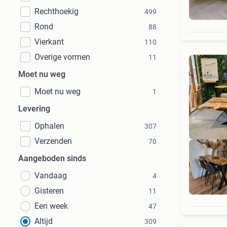
Rechthoekig
499
Rond
88
Vierkant
110
Overige vormen
11
Moet nu weg
Moet nu weg
1
Levering
Ophalen
307
Verzenden
70
Aangeboden sinds
Vandaag
4
Un
Gisteren
11
Een week
47
Altijd
309