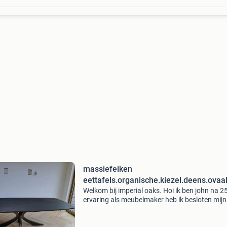
massiefeiken
eettafels.organische.kiezel.deens.ovaa
Welkom bij imperial oaks. Hoi ik ben john na 25
ervaring als meubelmaker heb ik besloten mijn
eigen bedrijfje te starten. Met trots maak ik bij
imperial oaks prachtige eikenhouten eettafels