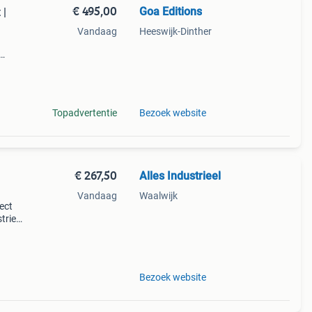
€ 495,00
Goa Editions
 |
Vandaag
Heeswijk-Dinther
et
Topadvertentie
Bezoek website
€ 267,50
Alles Industrieel
Vandaag
Waalwijk
ect
trieel
Ta
Bezoek website