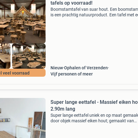
tafels op voorraad!
Boomstamtafel van suar hout. Een boomstam
is een prachtig natuurproduct. Een tafel met 
hoge wow factor. Het is warm gekleurd hout 
mooie tekeningen. Dit relatief snelgroeiende
hardhout ken
Nieuw
Ophalen of Verzenden
l veel voorraad
Vijf personen of meer
Super lange eettafel - Massief eiken ho
2.90m lang
Super lange eettafel uniek en op maat gemaak
door objek massief eiken hout; gemaakt van
treinwagon bilsen/ vloer. Hout werkt natuurlijk
Geeft een rustieke uitstraling 2,90 m lang 75 
hoog 72.5 Cm