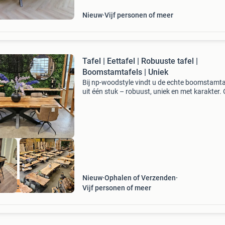
ma
Nieuw
Vijf personen of meer
Tafel | Eettafel | Robuuste tafel |
Boomstamtafels | Uniek
Bij np-woodstyle vindt u de echte boomstamta
uit één stuk – robuust, uniek en met karakter.
assortiment boomstamtafels uit één stuk –
massief, uniek en met natuurlijke vormen.
Massieve, verlij
Nieuw
Ophalen of Verzenden
ieke eettafels
Vijf personen of meer