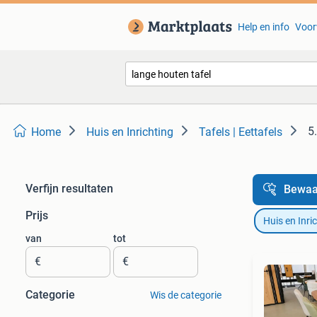
Help en info
Voor
5
Home
Huis en Inrichting
Tafels | Eettafels
Verfijn resultaten
Bewaa
Prijs
Huis en Inri
van
tot
€
€
Categorie
Wis de categorie