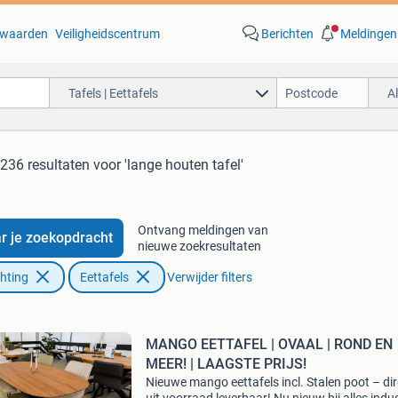
waarden
Veiligheidscentrum
Berichten
Meldingen
Tafels | Eettafels
A
.236 resultaten
voor 'lange houten tafel'
Ontvang meldingen van
r je zoekopdracht
nieuwe zoekresultaten
chting
Eettafels
Verwijder filters
MANGO EETTAFEL | OVAAL | ROND EN
MEER! | LAAGSTE PRIJS!
Nieuwe mango eettafels incl. Stalen poot – dir