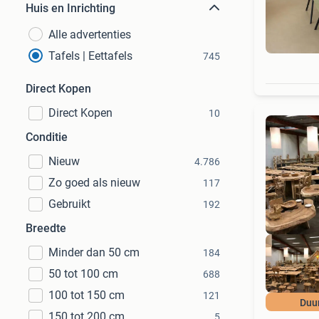
Huis en Inrichting
Alle advertenties
Tafels | Eettafels
745
Direct Kopen
Direct Kopen
10
Conditie
Nieuw
4.786
Zo goed als nieuw
117
Gebruikt
192
Breedte
Minder dan 50 cm
184
50 tot 100 cm
688
100 tot 150 cm
121
Duu
150 tot 200 cm
5