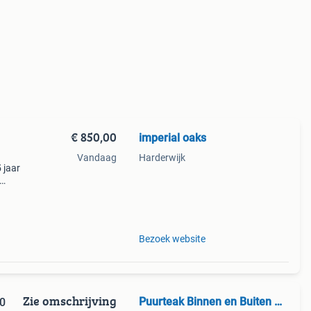
€ 850,00
imperial oaks
l
Vandaag
Harderwijk
 jaar
 op
Bezoek website
Zie omschrijving
Puurteak Binnen en Buiten Meubelen
0