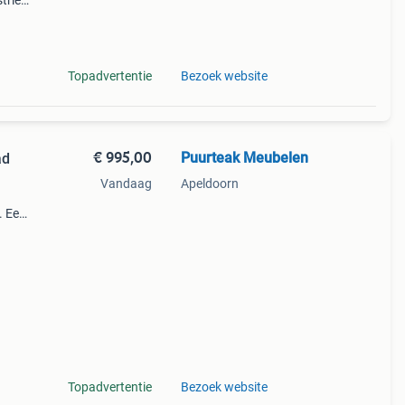
trieel
Ta
Topadvertentie
Bezoek website
€ 995,00
Puurteak Meubelen
ad
Vandaag
Apeldoorn
. Een
ef
Topadvertentie
Bezoek website