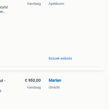
Vandaag
Apeldoorn
tafel
een
met
Bezoek website
€ 950,00
Marian
ut -
Vandaag
Utrecht
t
.
cm