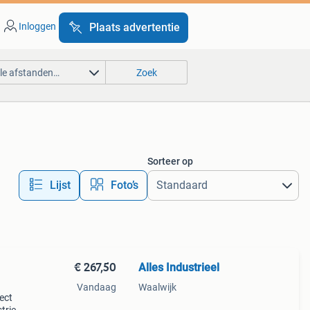
Inloggen
Plaats advertentie
lle afstanden…
Zoek
Sorteer op
Lijst
Foto’s
€ 267,50
Alles Industrieel
Vandaag
Waalwijk
ect