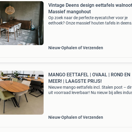
Vintage Deens design eettafels walnoot
Massief mangohout
Op zoek naar de perfecte eyecatcher voor je
eethoek? Onze massief houten tafels in deens
design combineren een warme vintage vibe m
tijdloze elegantie. Of je nu een compact
appartement hebt of een r
Nieuw
Ophalen of Verzenden
MANGO EETTAFEL | OVAAL | ROND EN
MEER! | LAAGSTE PRIJS!
Nieuwe mango eettafels incl. Stalen poot – dir
uit voorraad leverbaar! Nu nieuw bij alles indus
in het assortiment! M ango houten eettafels ,
compleet geleverd inclusief stalen onderstel . 
Nieuw
Ophalen of Verzenden