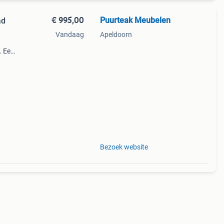
€ 995,00
Puurteak Meubelen
ad
Vandaag
Apeldoorn
. Een
ef
Bezoek website