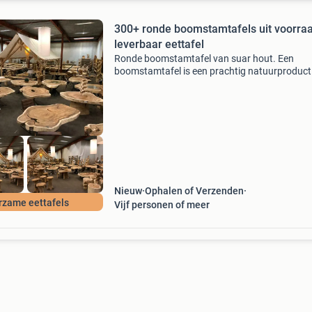
300+ ronde boomstamtafels uit voorra
leverbaar eettafel
Ronde boomstamtafel van suar hout. Een
boomstamtafel is een prachtig natuurproduct
tafel met een hoge wow factor. Het is warm
gekleurd hout met mooie tekeningen. Dit relati
snelgroeiende hardho
Nieuw
Ophalen of Verzenden
rzame eettafels
Vijf personen of meer