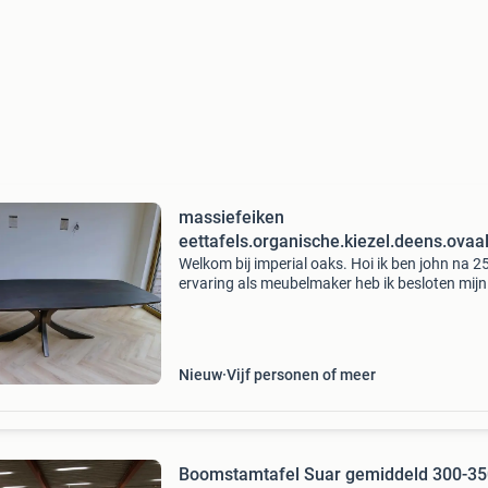
massiefeiken
eettafels.organische.kiezel.deens.ovaa
Welkom bij imperial oaks. Hoi ik ben john na 25
ervaring als meubelmaker heb ik besloten mijn
eigen bedrijfje te starten. Met trots maak ik bij
imperial oaks prachtige eikenhouten eettafels
ma
Nieuw
Vijf personen of meer
Boomstamtafel Suar gemiddeld 300-35