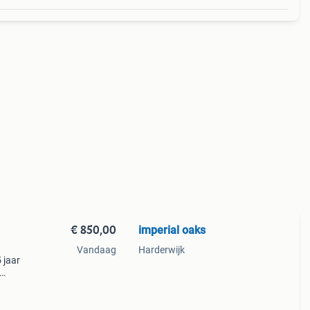
€ 850,00
imperial oaks
l
Vandaag
Harderwijk
 jaar
 op