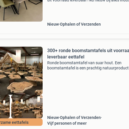
uit voorraad leverbaar! Nu nieuw bij alles indus
in het assortiment! M ango houten eettafels ,
compleet geleverd inclusief stalen onderstel . 
Nieuw
Ophalen of Verzenden
300+ ronde boomstamtafels uit voorra
leverbaar eettafel
Ronde boomstamtafel van suar hout. Een
boomstamtafel is een prachtig natuurproduct
tafel met een hoge wow factor. Het is warm
gekleurd hout met mooie tekeningen. Dit relati
snelgroeiende hardho
Nieuw
Ophalen of Verzenden
rzame eettafels
Vijf personen of meer