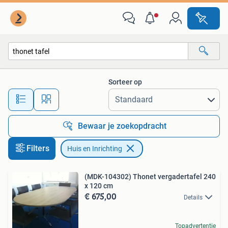
Huis en Inrichting
Sorteer op
Alle afstanden…
Bewaar je zoekopdracht
Filters
Huis en Inrichting
(MDK-104302) Thonet vergadertafel 240
x 120 cm
€ 675,00
Details
Topadvertentie