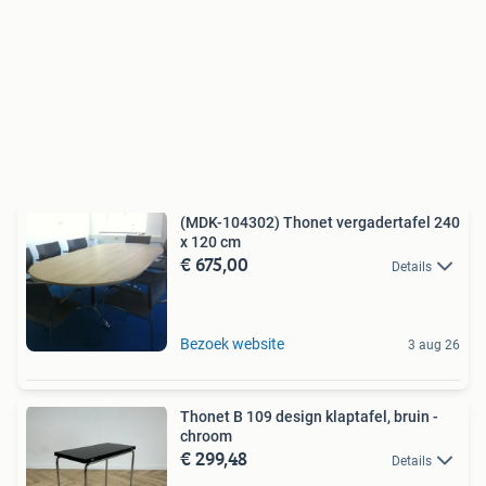
(MDK-104302) Thonet vergadertafel 240
x 120 cm
€ 675,00
Details
Bezoek website
3 aug 26
Thonet B 109 design klaptafel, bruin -
chroom
€ 299,48
Details