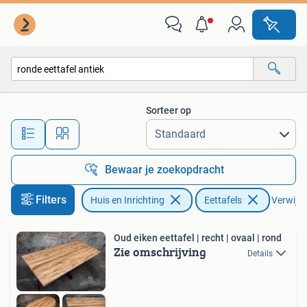
Tafels | Eettafels
Sorteer op
Alle afstanden…
Bewaar je zoekopdracht
Filters
Huis en Inrichting
Eettafels
Verwijder
Oud eiken eettafel | recht | ovaal | rond
Zie omschrijving
Details