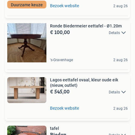
Duurzame keuze
Bezoek website
2 aug 26
Ronde Biedermeier eettafel - Ø1.20m
€ 100,00
Details
's-Gravenhage
2 aug 26
Lagos eettafel ovaal, kleur oude eik
(nieuw, outlet)
€ 545,00
Details
Bezoek website
2 aug 26
tafel
Bieden