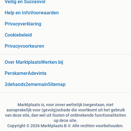
Veilig en Succesvol
Help en Info
Voorwaarden
Privacyverklaring
Cookiebeleid
Privacyvoorkeuren
Over Marktplaats
Werken bij
Perskamer
Adevinta
2dehands
2ememain
Sitemap
Marktplaats is, voor zover wettelijk toegestaan, niet
aansprakelijk voor (gevolg)schade die voortkomt uit het gebruik
van deze site, dan wel uit fouten of ontbrekende functionaliteiten
op deze site.
Copyright © 2026 Marktplaats B.V. Alle rechten voorbehouden.