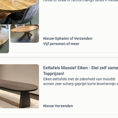
ronde of ovale of rechte mango tafels + metal
poot diverse uit voorraad leverbaar , binnen 2
werkdagen in huis. Maten ronde mango tafels 
Nieuw
Ophalen of Verzenden
Vijf personen of meer
Eettafels Massief Eiken - Stel zelf same
Topprijzen!
Eiken eettafels met de zekerheid van mooddi
wonen zeer scherp geprijst korte levertermijn 
5 weken keuze uit meer dan 40 kleuren gratis
bezorging a-kwaliteit europees eiken geen risi
maande
Nieuw
Verzenden