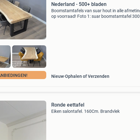
Nederland - 500+ bladen
Boomstamtafels van suar hout in alle afmeti
op voorraad! Foto 1: suar boomstamtafel 30
van €2350,- voor €1500,- keuze uit meerdere
bladen! Foto 2: suar boomstamtafel 320 cm b
&e
ANBIEDINGEN!
Nieuw
Ophalen of Verzenden
Ronde eettafel
Eiken salontafel. 160Cm. Brandvlek