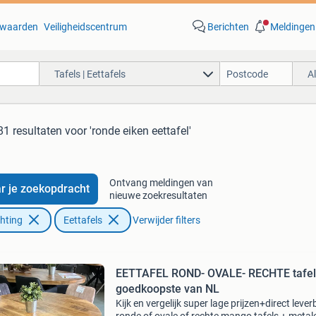
waarden
Veiligheidscentrum
Berichten
Meldingen
Tafels | Eettafels
A
81 resultaten
voor 'ronde eiken eettafel'
Ontvang meldingen van
r je zoekopdracht
nieuwe zoekresultaten
chting
Eettafels
Verwijder filters
EETTAFEL ROND- OVALE- RECHTE tafels
goedkoopste van NL
Kijk en vergelijk super lage prijzen+direct leve