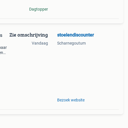
Dagtopper
Zie omschrijving
stoelendiscounter
Vandaag
Scharnegoutum
rbaar
en
/6
: 100
Bezoek website