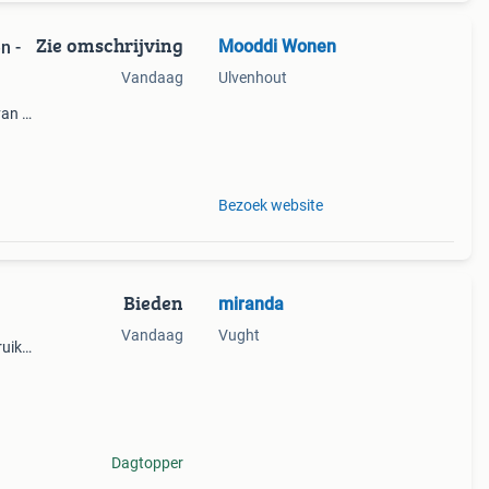
Zie omschrijving
Mooddi Wonen
n -
Vandaag
Ulvenhout
van 4-
co, 24
Bezoek website
Bieden
miranda
Vandaag
Vught
ruikt
 is
Dagtopper