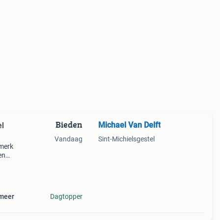
Bieden
Michael Van Delft
el
Vandaag
Sint-Michielsgestel
 merk
en
jlvol
te
 meer
Dagtopper