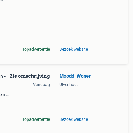
en
/6
: 100
Topadvertentie
Bezoek website
Zie omschrijving
Mooddi Wonen
n -
Vandaag
Ulvenhout
van 4-
co, 24
Topadvertentie
Bezoek website