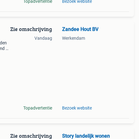
Topadvertentie
Bezoek website
Zie omschrijving
Zandee Hout BV
Vandaag
Werkendam
aden
jmd en
or
lmaker
Topadvertentie
Bezoek website
Zie omschrijving
Story landelijk wonen