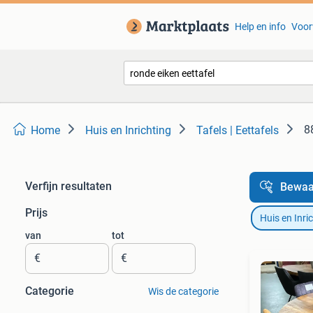
Help en info
Voor
8
Home
Huis en Inrichting
Tafels | Eettafels
Verfijn resultaten
Bewaa
Prijs
Huis en Inri
van
tot
€
€
Categorie
Wis de categorie