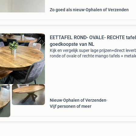
Zo goed als nieuw
Ophalen of Verzenden
EETTAFEL ROND- OVALE- RECHTE tafels
goedkoopste van NL
Kijk en vergelijk super lage prijzen+direct leve
ronde of ovale of rechte mango tafels + metal
poot diverse uit voorraad leverbaar , binnen 2
werkdagen in huis. Maten ronde mango tafels 
Nieuw
Ophalen of Verzenden
Vijf personen of meer