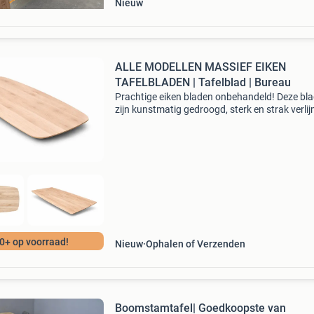
Nieuw
ALLE MODELLEN MASSIEF EIKEN
TAFELBLADEN | Tafelblad | Bureau
Prachtige eiken bladen onbehandeld! Deze bl
zijn kunstmatig gedroogd, sterk en strak verli
mooi glad geschaafd, en dus kant en klaar vo
gebruik. Ideaal voor de doe het zelver, meube
0+ op voorraad!
Nieuw
Ophalen of Verzenden
Boomstamtafel| Goedkoopste van