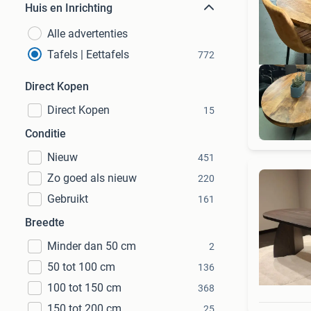
Huis en Inrichting
Alle advertenties
Tafels | Eettafels
772
Direct Kopen
Direct Kopen
15
Conditie
Nieuw
451
Zo goed als nieuw
220
Gebruikt
161
Breedte
Minder dan 50 cm
2
50 tot 100 cm
136
100 tot 150 cm
368
150 tot 200 cm
25