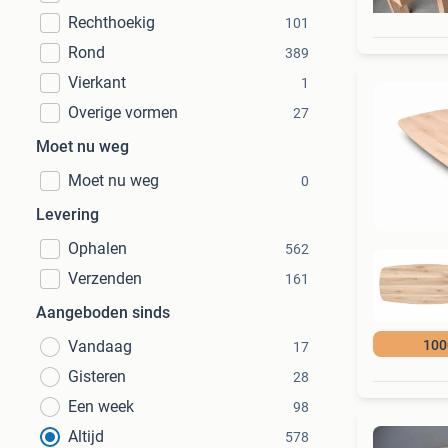
Rechthoekig
101
Rond
389
Vierkant
1
Overige vormen
27
Moet nu weg
Moet nu weg
0
Levering
Ophalen
562
Verzenden
161
Aangeboden sinds
Vandaag
100
17
Gisteren
28
Een week
98
Altijd
578