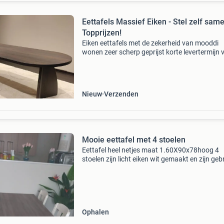
Eettafels Massief Eiken - Stel zelf same
Topprijzen!
Eiken eettafels met de zekerheid van mooddi
wonen zeer scherp geprijst korte levertermijn 
5 weken keuze uit meer dan 40 kleuren gratis
bezorging a-kwaliteit europees eiken geen risi
maande
Nieuw
Verzenden
Mooie eettafel met 4 stoelen
Eettafel heel netjes maat 1.60X90x78hoog 4
stoelen zijn licht eiken wit gemaakt en zijn geb
maar kunnen prima nog een ronde mee de tafel
zgan....Gaat weg wegens verhuizing naar een
verzorgings
Ophalen