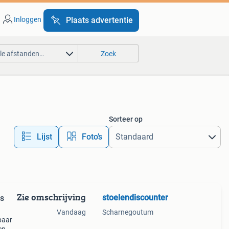
Inloggen
Plaats advertentie
lle afstanden…
Zoek
Sorteer op
Lijst
Foto’s
Zie omschrijving
stoelendiscounter
Vandaag
Scharnegoutum
rbaar