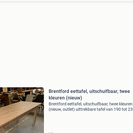
Brentford eettafel, uitschuifbaar, twee
kleuren (nieuw)
Brentford eettafel, uitschuifbaar, twee kleuren
(nieuw, outlet) uittrekbare tafel van 190 tot 2
in rustieke stijl. Vervaardigd in stevige spaanp
van 25 mm met een mdf tafelblad van 35 mm.