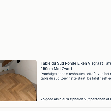
Table du Sud Ronde Eiken Visgraat Taf
150cm Mat Zwart
Prachtige ronde eikenhouten eettafel van het
table du sud. Zeer nette staat! De tafel heeft e
diameter van 150 cm en is voorzien van een sti
visgraatpatroon. Afgewerkt met een ultra mat
Zo goed als nieuw
Ophalen
Vijf personen of