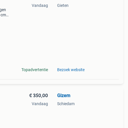
Vandaag
Gieten
ngen
0 cm
t 225
Topadvertentie
Bezoek website
€ 350,00
Gizem
Vandaag
Schiedam