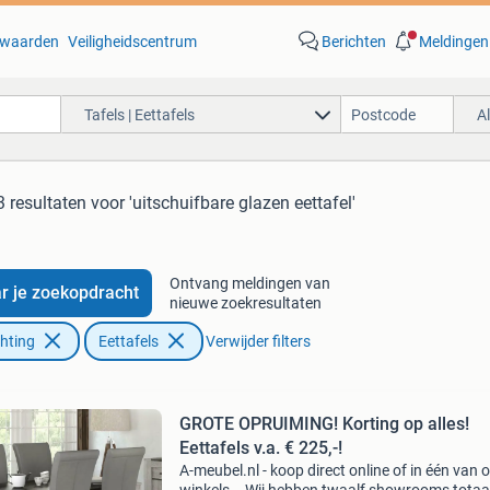
waarden
Veiligheidscentrum
Berichten
Meldingen
Tafels | Eettafels
A
3 resultaten
voor 'uitschuifbare glazen eettafel'
Ontvang meldingen van
r je zoekopdracht
nieuwe zoekresultaten
chting
Eettafels
Verwijder filters
GROTE OPRUIMING! Korting op alles!
Eettafels v.a. € 225,-!
A-meubel.nl - koop direct online of in één van 