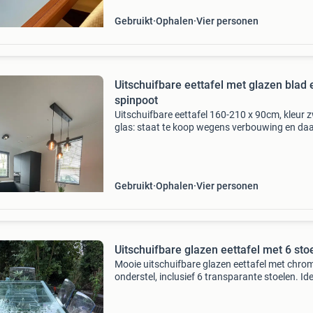
voor extra gas
Gebruikt
Ophalen
Vier personen
Uitschuifbare eettafel met glazen blad 
spinpoot
Uitschuifbare eettafel 160-210 x 90cm, kleur 
glas: staat te koop wegens verbouwing en daa
krijgen wij een nieuwe eettafel. Nieuwprijs: € 1
Gebruikt
Ophalen
Vier personen
Uitschuifbare glazen eettafel met 6 sto
Mooie uitschuifbare glazen eettafel met chro
onderstel, inclusief 6 transparante stoelen. Id
voor zowel binnen als buiten. De tafel is in go
staat en biedt flexibiliteit voor extra gasten. A