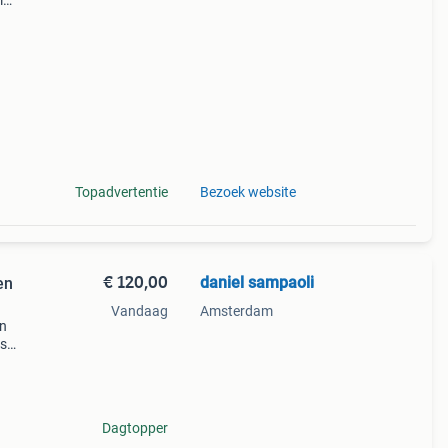
l
aan
,
Topadvertentie
Bezoek website
€ 120,00
daniel sampaoli
en
Vandaag
Amsterdam
en
is
.
Dagtopper