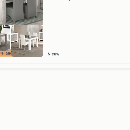
35.000 M2! (Amersfoort, amsterdam, alphen 
den rijn, apeldoorn, delft, eindhoven, enschede
leeuwar
% laagste prijs
Nieuw