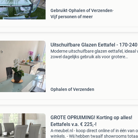
Gebruikt
Ophalen of Verzenden
Vijf personen of meer
Uitschuifbare Glazen Eettafel - 170-24
Moderne uitschuifbare glazen eettafel, ideaal 
zowel dagelijks gebruik als voor grotere
gezelschappen. De tafel is 170 cm lang en 10
breed, en kan eenvoudig worden uitgeschoven
205 cm of
Ophalen of Verzenden
GROTE OPRUIMING! Korting op alles!
Eettafels v.a. € 225,-!
A-meubel.nl - koop direct online of in één van 
winkels. - Wij hebben twaalf showrooms totaa