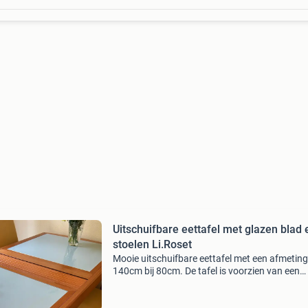
Uitschuifbare eettafel met glazen blad 
stoelen Li.Roset
Mooie uitschuifbare eettafel met een afmetin
140cm bij 80cm. De tafel is voorzien van een
handig uitschuifbaar tussenstuk van 2x40cm,
waardoor de totale lengte 220 cm wordt. Idea