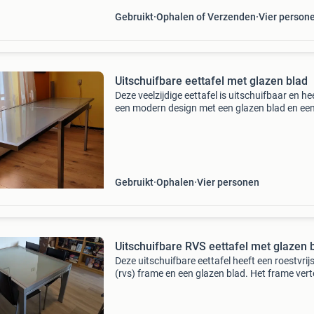
Gebruikt
Ophalen of Verzenden
Vier person
Uitschuifbare eettafel met glazen blad
Deze veelzijdige eettafel is uitschuifbaar en he
een modern design met een glazen blad en ee
metalen frame. Perfect voor zowel dagelijks
gebruik als voor het ontvangen van gasten. De
is gebr
Gebruikt
Ophalen
Vier personen
Uitschuifbare RVS eettafel met glazen 
Deze uitschuifbare eettafel heeft een roestvrij
(rvs) frame en een glazen blad. Het frame ver
gebruikssporen en krassen. Ideaal voor wie o
is naar een functionele en veelzijdige eetta