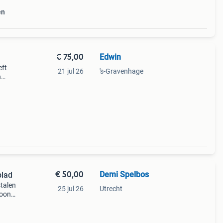
en
€ 75,00
Edwin
eft
21 jul 26
's-Gravenhage
n
 tafel
€ 50,00
Demi Spelbos
blad
stalen
25 jul 26
Utrecht
toont
p zoek