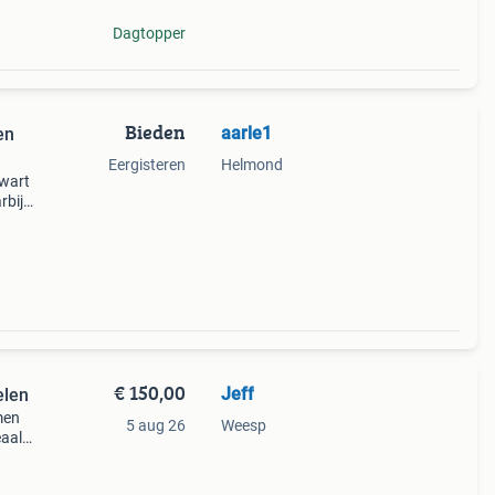
Dagtopper
Bieden
aarle1
en
Eergisteren
Helmond
zwart
rbij
.240,-
€ 150,00
Jeff
elen
men
5 aug 26
Weesp
eaal
ede