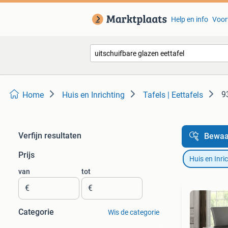
Help en info
Voor
9
Home
Huis en Inrichting
Tafels | Eettafels
Verfijn resultaten
Bewaa
Prijs
Huis en Inri
van
tot
€
€
Categorie
Wis de categorie