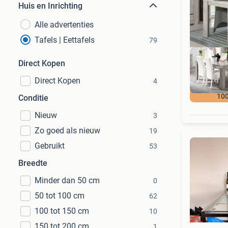
Huis en Inrichting
Alle advertenties
Tafels | Eettafels
79
Direct Kopen
Direct Kopen
4
100
Conditie
Nieuw
3
Zo goed als nieuw
19
Gebruikt
53
Breedte
Minder dan 50 cm
0
50 tot 100 cm
62
100 tot 150 cm
10
150 tot 200 cm
1