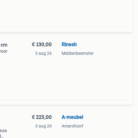
€ 130,00
Rinesh
0 cm
voor
3 aug 26
Middenbeemster
0 cm
 naar
€ 225,00
A-meubel
3 aug 26
Amersfoort
onze
l