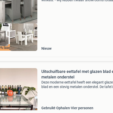
winkels. - Wij hebben twaalf showrooms totaa
35.000 M2! (Amersfoort, amsterdam, alphen 
den rijn, apeldoorn, delft, eindhoven, enschede
leeuwar
% laagste prijs
Nieuw
Uitschuifbare eettafel met glazen blad 
metalen onderstel
Deze moderne eettafel heeft een elegant glaz
blad en een stevig metalen onderstel. De tafel 
uitschuifbaar, waardoor de lengte met 60 cm
verlengd kan worden van 125 cm naar 185 cm
Ideaal voor zow
Gebruikt
Ophalen
Vier personen