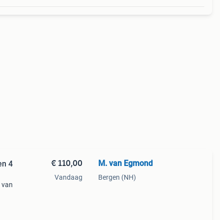
€ 110,00
M. van Egmond
en 4
Vandaag
Bergen (NH)
g van
al