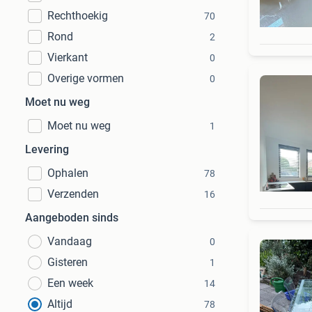
Rechthoekig
70
Rond
2
Vierkant
0
Overige vormen
0
Moet nu weg
Moet nu weg
1
Levering
Ophalen
78
Verzenden
16
Aangeboden sinds
Vandaag
0
Gisteren
1
Een week
14
Altijd
78