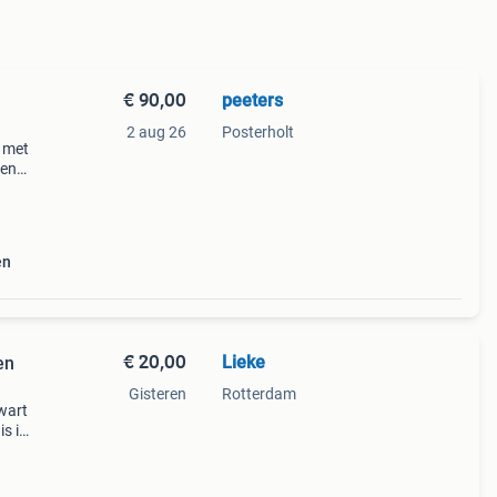
€ 90,00
peeters
2 aug 26
Posterholt
l met
 en
oor
e 76
en
€ 20,00
Lieke
en
Gisteren
Rotterdam
zwart
is in
als