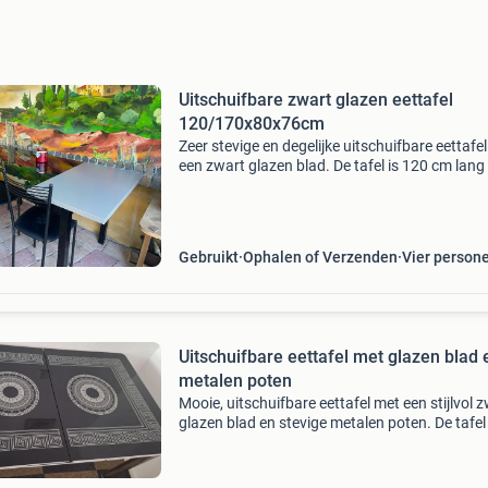
Uitschuifbare zwart glazen eettafel
120/170x80x76cm
Zeer stevige en degelijke uitschuifbare eettafe
een zwart glazen blad. De tafel is 120 cm lang
kan worden uitgeschoven tot 170 cm, ideaal v
extra gasten. De breedte is 80 cm en de hoogt
Gebruikt
Ophalen of Verzenden
Vier person
Uitschuifbare eettafel met glazen blad 
metalen poten
Mooie, uitschuifbare eettafel met een stijlvol 
glazen blad en stevige metalen poten. De tafel 
goede staat en biedt ruimte voor meerdere
personen. Ideaal voor zowel dagelijks gebruik 
vo