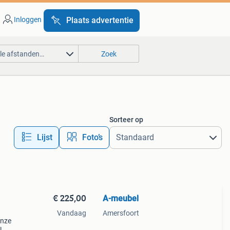
Inloggen
Plaats advertentie
lle afstanden…
Zoek
Sorteer op
Lijst
Foto’s
€ 225,00
A-meubel
Vandaag
Amersfoort
onze