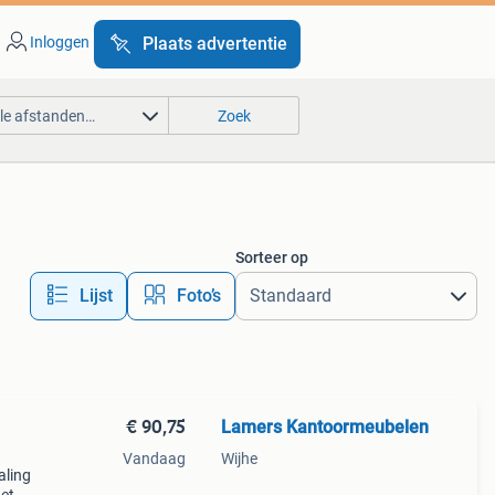
Inloggen
Plaats advertentie
lle afstanden…
Zoek
Sorteer op
Lijst
Foto’s
€ 90,75
Lamers Kantoormeubelen
Vandaag
Wijhe
aling