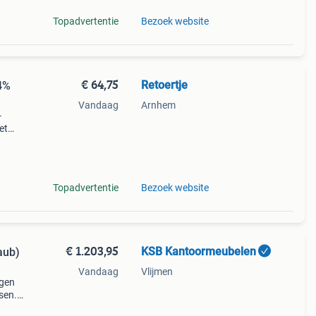
Topadvertentie
Bezoek website
€ 64,75
Retoertje
54%
Vandaag
Arnhem
-
et
ycled
Topadvertentie
Bezoek website
€ 1.203,95
KSB Kantoormeubelen
aub)
Vandaag
Vlijmen
rgen
sen.