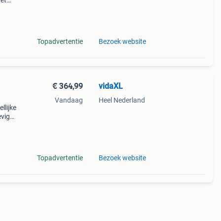
Het
een
Topadvertentie
Bezoek website
€ 364,99
vidaXL
Vandaag
Heel Nederland
llijke
evige
zij
ra r
Topadvertentie
Bezoek website