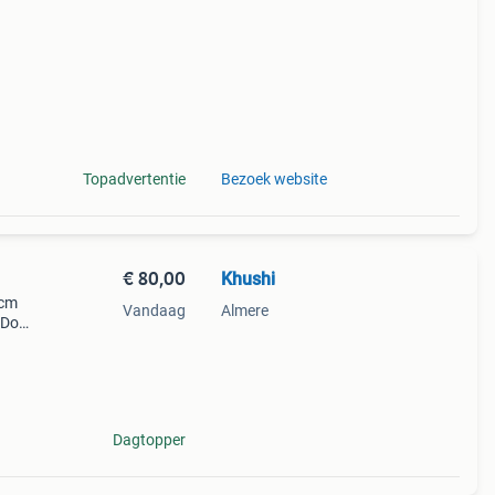
er
Topadvertentie
Bezoek website
€ 80,00
Khushi
 cm
Vandaag
Almere
 Door
Dagtopper