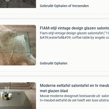
Gebruikt
Ophalen of Verzenden
FIAM-stijl vintage design glazen salont
Fiam-stijl vintage design glazen salontafel (“1
&#39;waterfall&#39; coffee table by angelo co
for fiam, italy”) lichte gebruikssporen (krasjes
oppervlakte, passend bij gebruik.
Gebruikt
Ophalen
Moderne eettafel salontafel en tv meub
met glazen blad
Mooie moderne designset bestaande uit: salon
tv-meubel eettafel de set heeft een luxe uitstra
door de glazen bladen en de