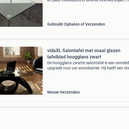
en past moeiteloos in diverse interieurstijlen. 
vierkante glazen blad van 68 x 68 cm rust op 
stevig stalen onderstel, wat zorgt voor een m
Gebruikt
Ophalen of Verzenden
vidaXL Salontafel met ovaal glazen
tafelblad hoogglans zwart
De hoogglans zwarte salontafel is een onmidde
upgrade voor uw woonkamer. Hij heeft een st
constructie die jaren gebruik garandeert. Dank
het exclusieve ontwerp biedt de onderkant ext
Nieuw
Verzenden