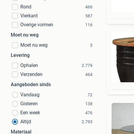
Rond
466
Beo
Vierkant
587
Overige vormen
116
Moet nu weg
Moet nu weg
3
Levering
Ophalen
2.779
Verzenden
464
Aangeboden sinds
Vandaag
72
Gisteren
138
Een week
476
Altijd
2.793
Materiaal