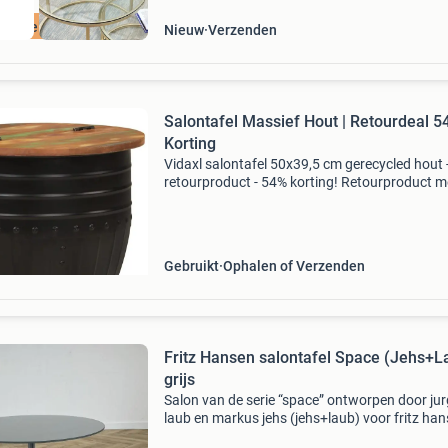
ordeeld met 9+
Nieuw
Verzenden
Salontafel Massief Hout | Retourdeal 
Korting
Vidaxl salontafel 50x39,5 cm gerecycled hout 
retourproduct - 54% korting! Retourproduct m
zichtbare schade - technisch gecontroleerd en
volledig functioneel. Materiaal: massief gerec
hout en
Gebruikt
Ophalen of Verzenden
Fritz Hansen salontafel Space (Jehs+L
grijs
Salon van de serie “space” ontworpen door ju
laub en markus jehs (jehs+laub) voor fritz han
Elegant en minimalistisch design. Grijs gelakt