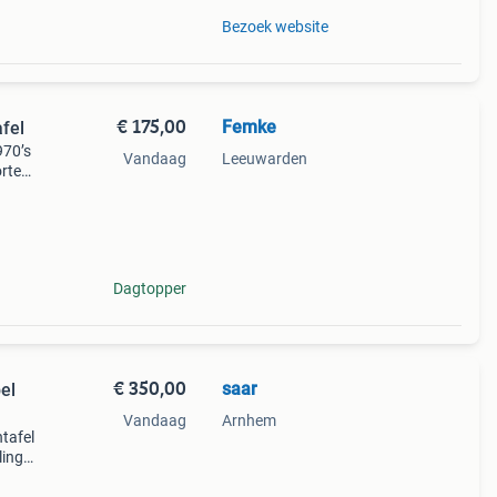
Bezoek website
€ 175,00
Femke
afel
970’s
Vandaag
Leeuwarden
rtesi
) aan
Dagtopper
€ 350,00
saar
el
Vandaag
Arnhem
tafel
ling