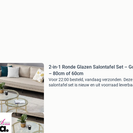
2-in-1 Ronde Glazen Salontafel Set – 
– 80cm of 60cm
Voor 22:00 besteld, vandaag verzonden. Deze
salontafel set is nieuw en uit voorraad leverba
Breng elegantie en functionaliteit samen met 
2-in-1 salontafelset . Het minimalistische en
transpar