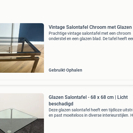
Vintage Salontafel Chroom met Glazen
Prachtige vintage salontafel met een chroom
onderstel en een glazen blad. De tafel heeft ee
tijdloos design en past in diverse interieurstijle
Perfect als middelpunt in uw woonkamer. De
afmetingen
Gebruikt
Ophalen
Glazen Salontafel - 68 x 68 cm | Licht
beschadigd
Deze glazen salontafel heeft een tijdloze uitstr
en past moeiteloos in diverse interieurstijlen. 
vierkante glazen blad van 68 x 68 cm rust op 
stevig stalen onderstel, wat zorgt voor een m