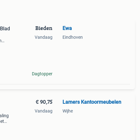
Bieden
Ewa
 Blad
Vandaag
Eindhoven
n
n.
Dagtopper
€ 90,75
Lamers Kantoormeubelen
Vandaag
Wijhe
aling
Het
een