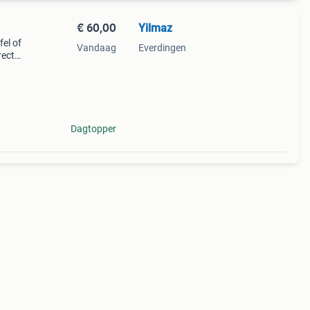
€ 60,00
Yilmaz
fel of
Vandaag
Everdingen
rect
ren.
Dagtopper