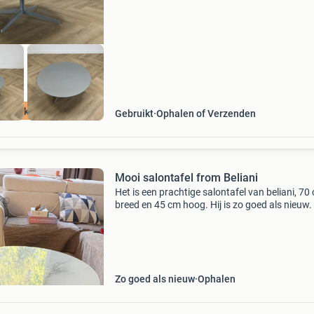
metalen frame met een grijs glazen blad. In ze
goed
Stapelkorting %
Gebruikt
Ophalen of Verzenden
Mooi salontafel from Beliani
Het is een prachtige salontafel van beliani, 70
breed en 45 cm hoog. Hij is zo goed als nieuw.
een huisrenovatie hebben we hem nauwelijks
gebruikt. Graag een realistisch bod.
Zo goed als nieuw
Ophalen