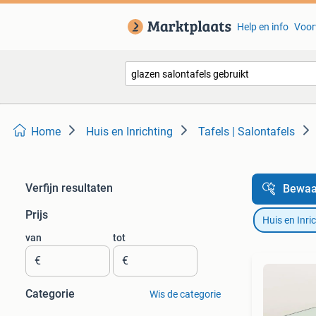
Help en info
Voor
Home
Huis en Inrichting
Tafels | Salontafels
Verfijn resultaten
Bewaa
Prijs
Huis en Inri
van
tot
€
€
Categorie
Wis de categorie