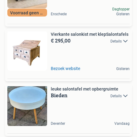
Dagtopper
Voorraad geen Huus
Enschede
Gisteren
Vierkante salonkist met klepSalontafels
€ 295,00
Details
Bezoek website
Gisteren
leuke salontafel met opbergruimte
Bieden
Details
Deventer
Vandaag