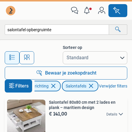
Tafels | Salontafels
Sorteer op
Alle afstanden…
Bewaar je zoekopdracht
Filters
Huis en Inrichting
Salontafels
Verwijder filters
Salontafel 80x80 cm met 2 lades en
plank – maritiem design
€ 141,00
Details