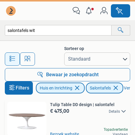
Tafels | Salontafels
Sorteer op
Alle afstanden…
Bewaar je zoekopdracht
Filters
Huis en Inrichting
Salontafels
Verwij
Tulip Table DD design | salontafel
€ 475,00
Details
Topadvertentie
Bezoek website
Vandaag