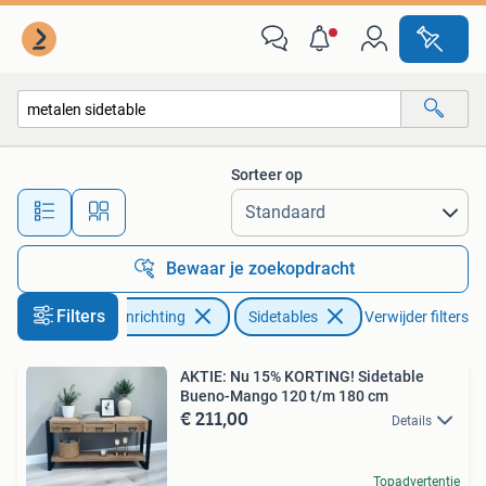
Tafels | Sidetables
Sorteer op
Alle afstanden…
Bewaar je zoekopdracht
Filters
Huis en Inrichting
Sidetables
Verwijder filters
AKTIE: Nu 15% KORTING! Sidetable
Bueno-Mango 120 t/m 180 cm
€ 211,00
Details
Topadvertentie