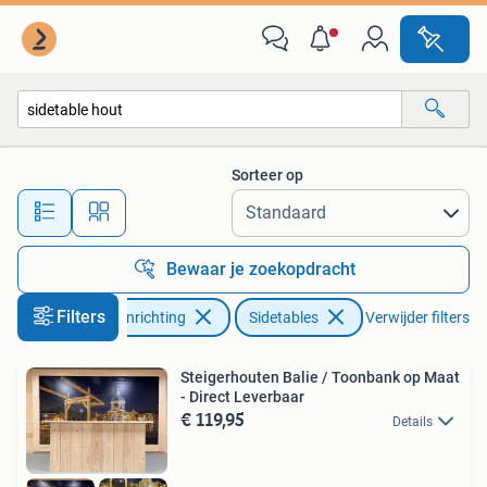
Tafels | Sidetables
Sorteer op
Alle afstanden…
Bewaar je zoekopdracht
Filters
Huis en Inrichting
Sidetables
Verwijder filters
Steigerhouten Balie / Toonbank op Maat
- Direct Leverbaar
€ 119,95
Details