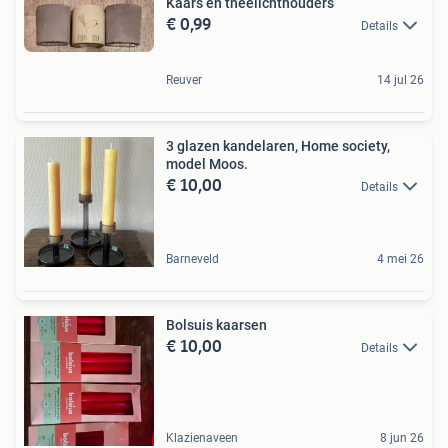
Kaars en theelichthouders
€ 0,99
Details
Reuver
14 jul 26
3 glazen kandelaren, Home society,
model Moos.
€ 10,00
Details
Barneveld
4 mei 26
Bolsuis kaarsen
€ 10,00
Details
Klazienaveen
8 jun 26