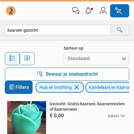
Woonaccessoires | Kandelaars en Kaarsen
Sorteer op
Alle afstanden…
Bewaar je zoekopdracht
Filters
Huis en Inrichting
Kandelaars en Kaarsen
Gezocht: Gratis kaarsen, kaarsenresten
of kaarsenwas
€ 0,00
Details