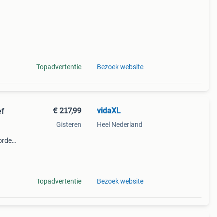
Topadvertentie
Bezoek website
€ 217,99
vidaXL
ef
Gisteren
Heel Nederland
worden
et
n de
Topadvertentie
Bezoek website