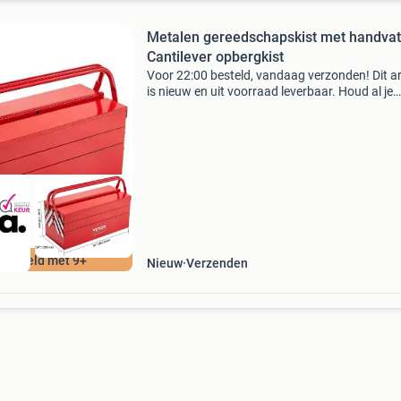
Metalen gereedschapskist met handvat
Cantilever opbergkist
Voor 22:00 besteld, vandaag verzonden! Dit ar
is nieuw en uit voorraad leverbaar. Houd al je
gereedschap georganiseerd en veilig met deze
stevige, draagbare metalen gereedschapskist.
Dankzij het
ordeeld met 9+
Nieuw
Verzenden