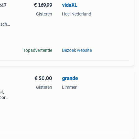
€ 169,99
vidaXL
x47
Gisteren
Heel Nederland
ische
ven.
en
Topadvertentie
Bezoek website
€ 50,00
grande
Gisteren
Limmen
st,
voor