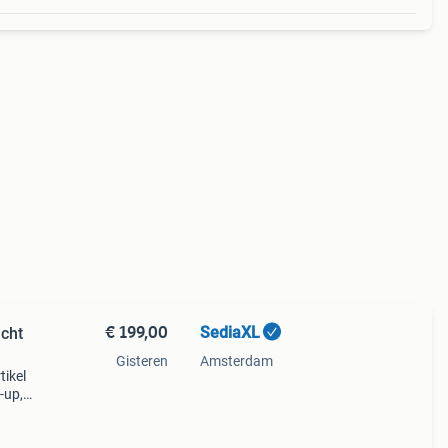
€ 199,00
SediaXL
cht
Gisteren
Amsterdam
tikel
-up,
ige
um