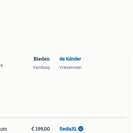
Bieden
de tuinder
re
Vandaag
Vriezenveen
€ 199,00
SediaXL
cht