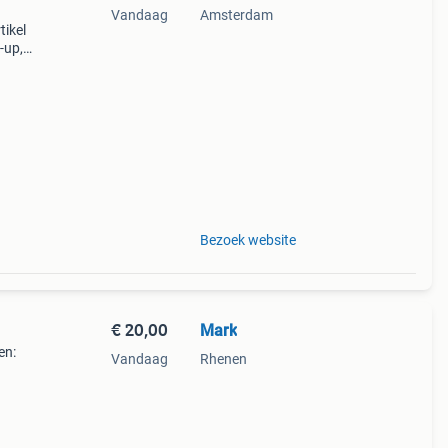
Vandaag
Amsterdam
tikel
-up,
ige
um
Bezoek website
€ 20,00
Mark
en:
Vandaag
Rhenen