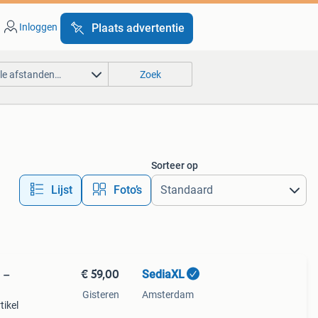
Inloggen
Plaats advertentie
lle afstanden…
Zoek
Sorteer op
Lijst
Foto’s
€ 59,00
SediaXL
 –
Gisteren
Amsterdam
tikel