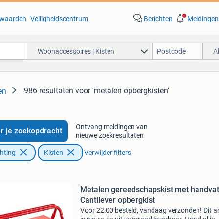
waarden
Veiligheidscentrum
Berichten
Meldingen
Woonaccessoires | Kisten
A
986 resultaten
voor 'metalen opbergkisten'
en
Ontvang meldingen van
r je zoekopdracht
nieuwe zoekresultaten
chting
Kisten
Verwijder filters
Metalen gereedschapskist met handvat
Cantilever opbergkist
Voor 22:00 besteld, vandaag verzonden! Dit ar