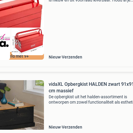
is nieuw en uit voorraad leverbaar. Houd al je
gereedschap georganiseerd en veilig met deze
stevige, draagbare metalen gereedschapskist.
Dankzij het
ordeeld met 9+
Nieuw
Verzenden
vidaXL Opbergkist HALDEN zwart 91x9
cm massief
De opbergkist uit het halden-assortiment is
ontworpen om zowel functionaliteit als esthet
aantrekkingskracht aan uw woonruimte te ge
Duurzaam materiaal: massief grenenhout is e
prachtig nat
Nieuw
Verzenden