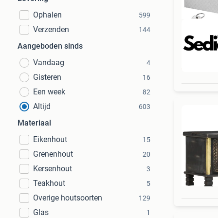
Ophalen
599
Verzenden
144
Aangeboden sinds
Vandaag
4
Beo
Gisteren
16
Een week
82
Altijd
603
Materiaal
Eikenhout
15
Grenenhout
20
Kersenhout
3
Teakhout
5
Overige houtsoorten
129
Glas
1