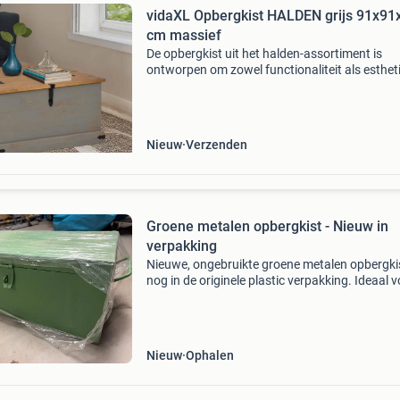
vidaXL Opbergkist HALDEN grijs 91x91
cm massief
De opbergkist uit het halden-assortiment is
ontworpen om zowel functionaliteit als esthet
aantrekkingskracht aan uw woonruimte te ge
Duurzaam materiaal: massief grenenhout is e
prachtig nat
Nieuw
Verzenden
Groene metalen opbergkist - Nieuw in
verpakking
Nieuwe, ongebruikte groene metalen opbergki
nog in de originele plastic verpakking. Ideaal 
het opbergen van gereedschap, speelgoed of
andere spullen. De kist is stevig en heeft
handvatten aan
Nieuw
Ophalen