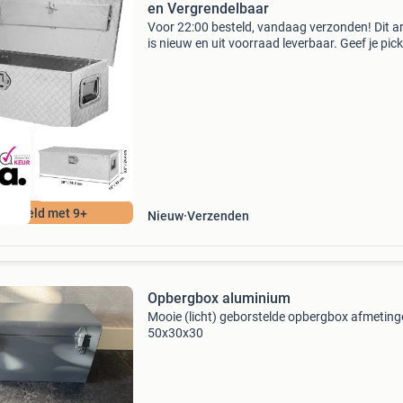
en Vergrendelbaar
Voor 22:00 besteld, vandaag verzonden! Dit ar
is nieuw en uit voorraad leverbaar. Geef je pick
aanhanger of werkplaats een robuuste en veil
opbergoplossing met deze duurzame alumini
gere
ordeeld met 9+
Nieuw
Verzenden
Opbergbox aluminium
Mooie (licht) geborstelde opbergbox afmeting
50x30x30