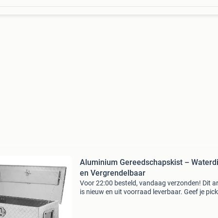
Aluminium Gereedschapskist – Waterdi
en Vergrendelbaar
Voor 22:00 besteld, vandaag verzonden! Dit ar
is nieuw en uit voorraad leverbaar. Geef je pick
aanhanger of werkplaats een robuuste en veil
opbergoplossing met deze duurzame alumini