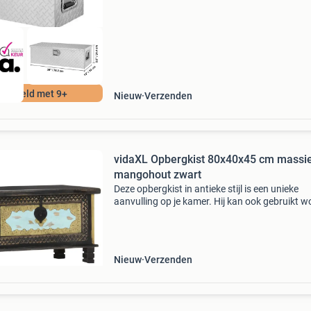
gere
ordeeld met 9+
Nieuw
Verzenden
vidaXL Opbergkist 80x40x45 cm massi
mangohout zwart
Deze opbergkist in antieke stijl is een unieke
aanvulling op je kamer. Hij kan ook gebruikt 
als decoratieve salontafel. Deze opbergbox, m
prachtig metaalsnijwerk en een schildering aa
voo
Nieuw
Verzenden