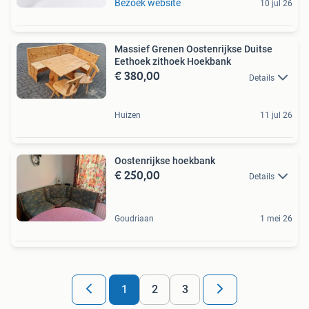
Bezoek website
10 jul 26
Massief Grenen Oostenrijkse Duitse
Eethoek zithoek Hoekbank
€ 380,00
Details
Huizen
11 jul 26
Oostenrijkse hoekbank
€ 250,00
Details
Goudriaan
1 mei 26
1
2
3