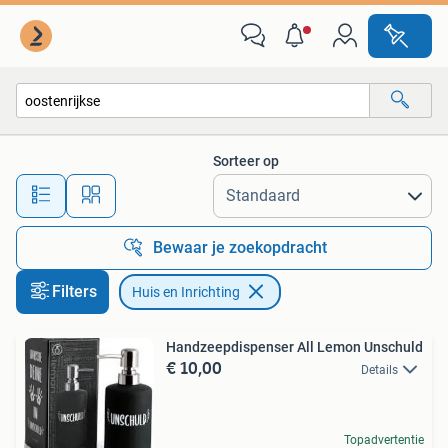
Huis en Inrichting
Sorteer op
Alle afstanden…
Bewaar je zoekopdracht
Filters
Huis en Inrichting
Handzeepdispenser All Lemon Unschuld
€ 10,00
Details
Topadvertentie