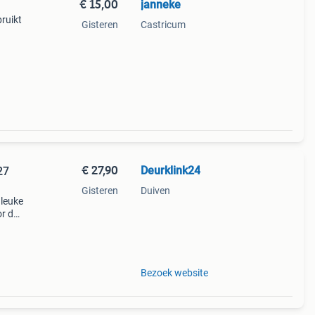
€ 15,00
janneke
ruikt
Gisteren
Castricum
€ 27,90
Deurklink24
27
Gisteren
Duiven
 leuke
or de
wi
Bezoek website