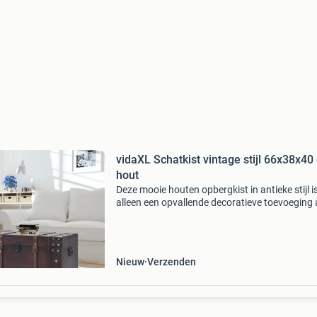
vidaXL Schatkist vintage stijl 66x38x40
hout
Deze mooie houten opbergkist in antieke stijl is
alleen een opvallende decoratieve toevoeging
je woon- of slaapkamerinrichting. Hij biedt oo
voldoende ruimte voor het geordend en uit het
Nieuw
Verzenden