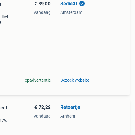
€ 89,00
SediaXL
n
Vandaag
Amsterdam
tikel
a
Topadvertentie
Bezoek website
€ 72,28
Retoertje
deal
Vandaag
Arnhem
 67%
iaal: