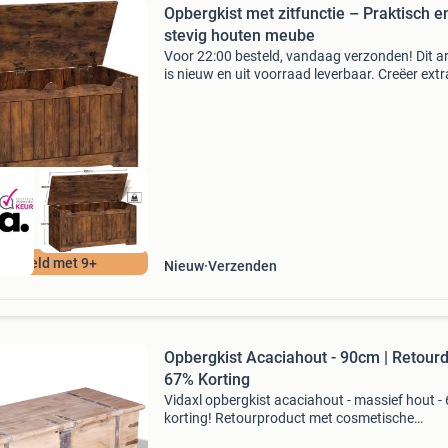
Opbergkist met zitfunctie – Praktisch e
stevig houten meube
Voor 22:00 besteld, vandaag verzonden! Dit ar
is nieuw en uit voorraad leverbaar. Creëer extr
opbergruimte en zitplek in één met deze
multifunctionele opbergkist. Deze praktische
houten opbergba
ordeeld met 9+
Nieuw
Verzenden
Opbergkist Acaciahout - 90cm | Retour
67% Korting
Vidaxl opbergkist acaciahout - massief hout -
korting! Retourproduct met cosmetische
imperfecties - technisch volledig in orde. Mater