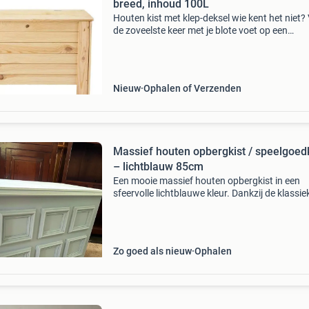
breed, inhoud 100L
Houten kist met klep-deksel wie kent het niet?
de zoveelste keer met je blote voet op een
legosteentje stappen of nog net op tijd barbie’
haardos van de stofzuiger redden. Waar gew
wordt, wo
Nieuw
Ophalen of Verzenden
Massief houten opbergkist / speelgoedk
– lichtblauw 85cm
Een mooie massief houten opbergkist in een
sfeervolle lichtblauwe kleur. Dankzij de klassie
panelen en landelijke uitstraling is deze kist nie
alleen praktisch, maar ook een mooie toevoeg
aan je
Zo goed als nieuw
Ophalen