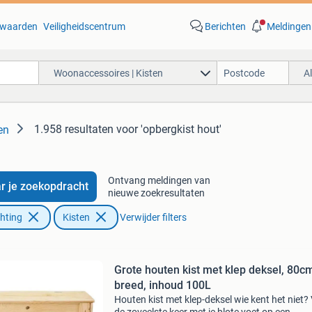
waarden
Veiligheidscentrum
Berichten
Meldingen
Woonaccessoires | Kisten
A
1.958 resultaten
voor 'opbergkist hout'
en
Ontvang meldingen van
r je zoekopdracht
nieuwe zoekresultaten
chting
Kisten
Verwijder filters
Grote houten kist met klep deksel, 80c
breed, inhoud 100L
Houten kist met klep-deksel wie kent het niet?