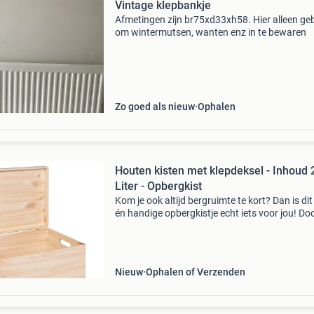
Vintage klepbankje
Afmetingen zijn br75xd33xh58. Hier alleen geb
om wintermutsen, wanten enz in te bewaren
Zo goed als nieuw
Ophalen
Houten kisten met klepdeksel - Inhoud 
Liter - Opbergkist
Kom je ook altijd bergruimte te kort? Dan is dit
én handige opbergkistje echt iets voor jou! Do
handgrepen is het kistje net zo makkelijk even
opgepakt en weer weggezet. Of zet er stoere 
Nieuw
Ophalen of Verzenden