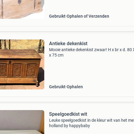
massief acaciahout met wit geborstelde afwe
afmeting
Gebruikt
Ophalen of Verzenden
Antieke dekenkist
Mooie antieke dekenkist zwaar! H x br x d. 80
x 75 cm
Gebruikt
Ophalen
Speelgoedkist wit
Leuke speelgoedkist in de kleur wit van het me
holland by happybaby