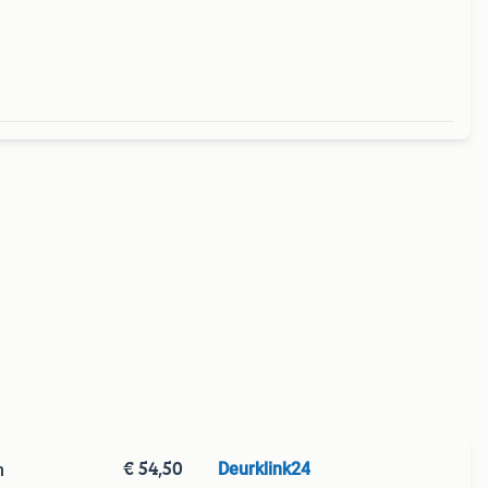
€ 54,50
Deurklink24
m