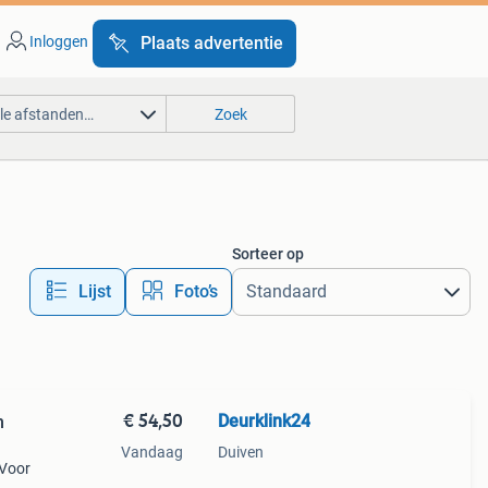
Inloggen
Plaats advertentie
lle afstanden…
Zoek
Sorteer op
Lijst
Foto’s
€ 54,50
Deurklink24
m
Vandaag
Duiven
 Voor