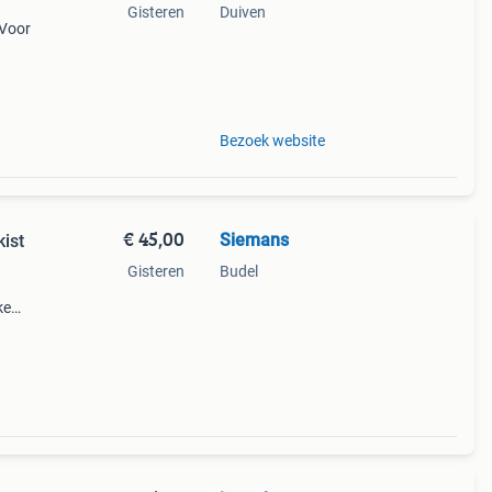
Gisteren
Duiven
 Voor
s
oond
Bezoek website
€ 45,00
Siemans
ist
Gisteren
Budel
ke
t
ing