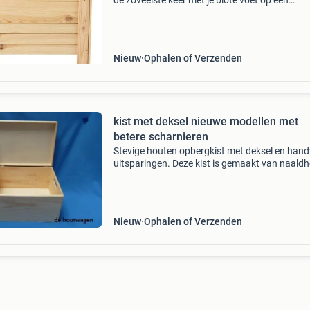
de zoveelste keer met je blote voet op een
legosteentje stappen of nog net op tijd barbie’
haardos van de stofzuiger redden. Waar gew
wordt, wo
Nieuw
Ophalen of Verzenden
kist met deksel nieuwe modellen met
betere scharnieren
Stevige houten opbergkist met deksel en hand
uitsparingen. Deze kist is gemaakt van naald
met een mooie vlakke deksel. De deksel is
afgewerkt met een gladde multiplex bovenlaa
Nieuw aan deze
Nieuw
Ophalen of Verzenden