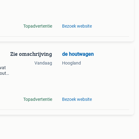
s
oond
Topadvertentie
Bezoek website
Zie omschrijving
de houtwagen
Vandaag
Hoogland
vat
hout
g.
Topadvertentie
Bezoek website