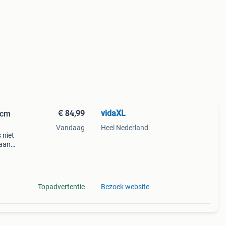
€ 84,99
vidaXL
 cm
Vandaag
Heel Nederland
 niet
 aan
k
 zic
Topadvertentie
Bezoek website