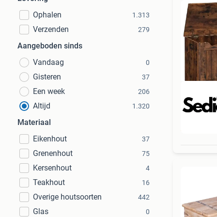
Ophalen
1.313
Verzenden
279
Aangeboden sinds
Vandaag
0
Gisteren
37
Een week
206
Altijd
1.320
Materiaal
Beo
Eikenhout
37
Grenenhout
75
Kersenhout
4
Teakhout
16
Overige houtsoorten
442
Glas
0