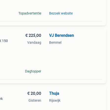
rking
Topadvertentie
Bezoek website
€ 225,00
VJ Berendsen
 X 150
Vandaag
Bemmel
Dagtopper
€ 20,00
Thuja
rk
Gisteren
Rijswijk