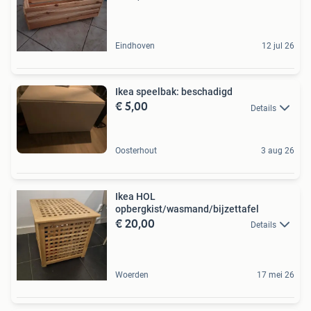
Eindhoven
12 jul 26
Ikea speelbak: beschadigd
€ 5,00
Details
Oosterhout
3 aug 26
Ikea HOL
opbergkist/wasmand/bijzettafel
€ 20,00
Details
Woerden
17 mei 26