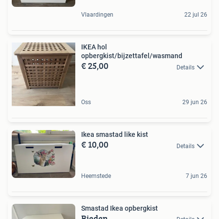
Vlaardingen
22 jul 26
IKEA hol
opbergkist/bijzettafel/wasmand
€ 25,00
Details
Oss
29 jun 26
Ikea smastad like kist
€ 10,00
Details
Heemstede
7 jun 26
Smastad Ikea opbergkist
Bieden