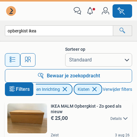
Woonaccessoires | Kisten
Sorteer op
Alle afstanden…
Bewaar je zoekopdracht
Filters
Huis en Inrichting
Kisten
Verwijder filters
IKEA MALM Opbergkist - Zo goed als
nieuw
€ 25,00
Details
Zeist
3 aug 26