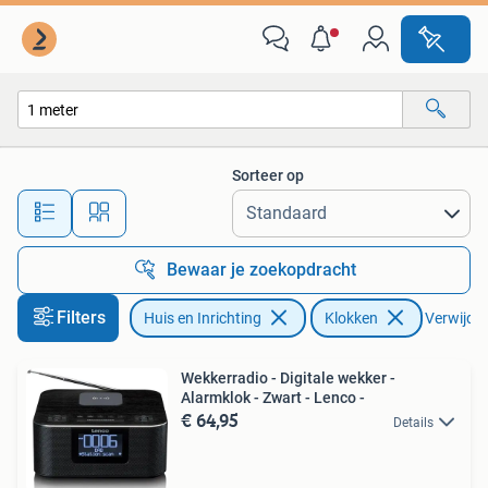
Woonaccessoires | Klokken
Sorteer op
Alle afstanden…
Bewaar je zoekopdracht
Filters
Huis en Inrichting
Klokken
Verwijder 
Wekkerradio - Digitale wekker -
Alarmklok - Zwart - Lenco -
€ 64,95
Details