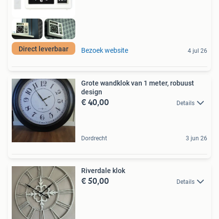
Direct leverbaar
Bezoek website
4 jul 26
Grote wandklok van 1 meter, robuust
design
€ 40,00
Details
Dordrecht
3 jun 26
Riverdale klok
€ 50,00
Details