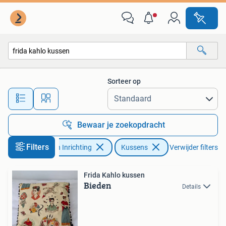
Woonaccessoires | Kussens
Sorteer op
Alle afstanden…
Bewaar je zoekopdracht
Filters
Huis en Inrichting
Kussens
Verwijder filters
Frida Kahlo kussen
Bieden
Details