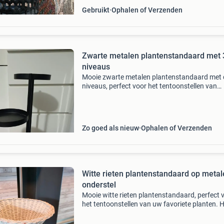
Gebruikt
Ophalen of Verzenden
Zwarte metalen plantenstandaard met 
niveaus
Mooie zwarte metalen plantenstandaard met 
niveaus, perfect voor het tentoonstellen van
meerdere planten in huis of op kantoor. De
standaard past goed in een modern of industr
interieur. Ideaa
Zo goed als nieuw
Ophalen of Verzenden
Witte rieten plantenstandaard op meta
onderstel
Mooie witte rieten plantenstandaard, perfect 
het tentoonstellen van uw favoriete planten. 
rieten mandje rust op een stevig zwart metale
onderstel met drie poten. De standaard is in 