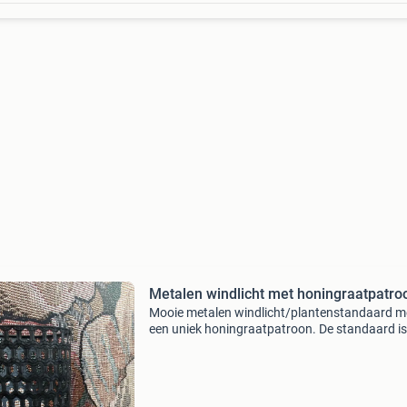
Metalen windlicht met honingraatpatro
Mooie metalen windlicht/plantenstandaard m
een uniek honingraatpatroon. De standaard is
zwart van kleur en heeft drie poten. De poten
kunnen eraf gedraaid worden. De conditie is
gebruikt, maar nog i