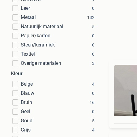
Leer
0
Metaal
132
Natuurlijk materiaal
5
Papier/karton
0
Steen/keramiek
0
Textiel
0
Overige materialen
3
Kleur
Beige
4
Blauw
0
Bruin
16
Geel
0
Goud
5
Grijs
4