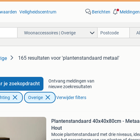
waarden
Veiligheidscentrum
Berichten
Meldingen
Woonaccessoires | Overige
A
165 resultaten
voor 'plantenstandaard metaal'
ige
Ontvang meldingen van
r je zoekopdracht
nieuwe zoekresultaten
chting
Overige
Verwijder filters
Plantenstandaard 40x40x80cm - Metaa
Hout
Mooie plantenstandaard met drie niveaus, ide