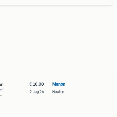
€ 10,00
Manon
on
et
2 aug 26
Houten