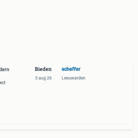
Bieden
scheffer
dern
3 aug 26
Leeuwarden
ect
l elk
m