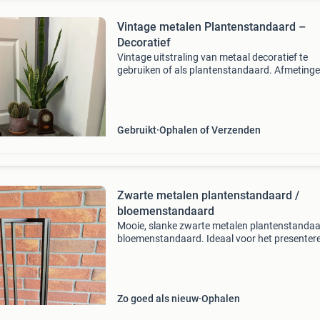
Vintage metalen Plantenstandaard –
Decoratief
Vintage uitstraling van metaal decoratief te
gebruiken of als plantenstandaard. Afmetinge
lengte : 39,5 cm breedte : 39,5 cm hoogte : 14
Gebruikt
Ophalen of Verzenden
Zwarte metalen plantenstandaard /
bloemenstandaard
Mooie, slanke zwarte metalen plantenstandaa
bloemenstandaard. Ideaal voor het presenter
van planten of decoratie in huis. De standaard 
uitstekende staat en past goed in een modern
indu
Zo goed als nieuw
Ophalen