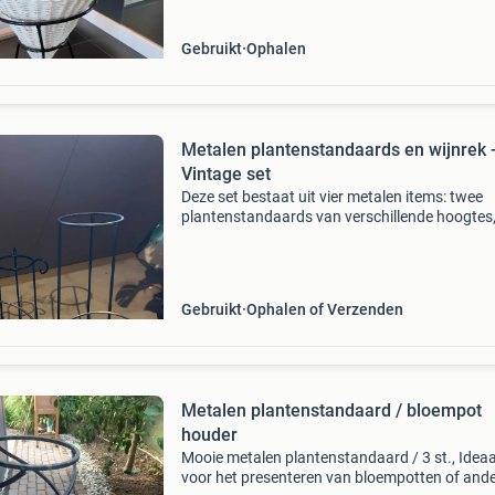
sta
Gebruikt
Ophalen
Metalen plantenstandaards en wijnrek 
Vintage set
Deze set bestaat uit vier metalen items: twee
plantenstandaards van verschillende hoogtes
plantenrek met twee niveaus en een wijnrek. Al
items zijn gemaakt van donker metaal met sier
krull
Gebruikt
Ophalen of Verzenden
Metalen plantenstandaard / bloempot
houder
Mooie metalen plantenstandaard / 3 st., Ideaa
voor het presenteren van bloempotten of and