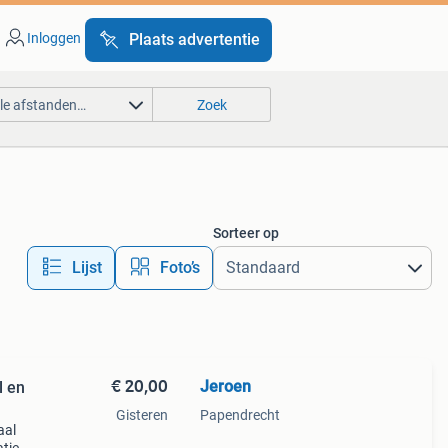
Inloggen
Plaats advertentie
lle afstanden…
Zoek
Sorteer op
Lijst
Foto’s
€ 20,00
Jeroen
l en
Gisteren
Papendrecht
aal