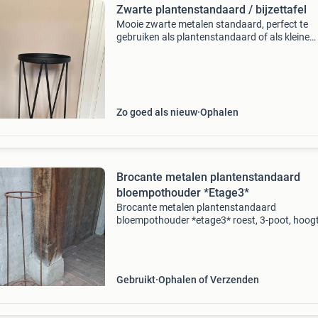
Zwarte plantenstandaard / bijzettafel
Mooie zwarte metalen standaard, perfect te
gebruiken als plantenstandaard of als kleine
bijzettafel. Het minimalistische design past go
diverse interieurstijlen. De standaard is in goe
staat. 6
Zo goed als nieuw
Ophalen
Brocante metalen plantenstandaard
bloempothouder *Etage3*
Brocante metalen plantenstandaard
bloempothouder *etage3* roest, 3-poot, hoog
82cm, ø bovenste ring 21cm, ø onderste ring
bieden vanaf € 17,50 kijk voor meer brocante 
decoratie op onze
Gebruikt
Ophalen of Verzenden