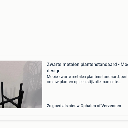
Zwarte metalen plantenstandaard - Mo
design
Mooie zwarte metalen plantenstandaard, perf
om uw planten op een stijlvolle manier te
presenteren. Het moderne design past in vrijwe
interieur. De standaard is 35 cm hoog en 20 c
breed, ideaa
Zo goed als nieuw
Ophalen of Verzenden