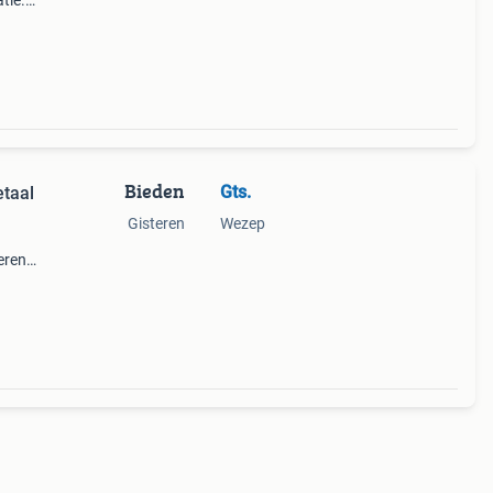
tie.
Bieden
Gts.
etaal
Gisteren
Wezep
eren
ede