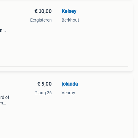
€ 10,00
Kelsey
Eergisteren
Berkhout
n:
,5 cm
€ 5,00
jolanda
2 aug 26
Venray
rd of
en
is in
 of