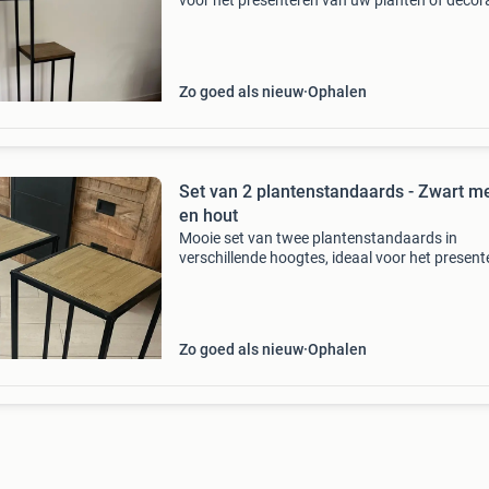
voor het presenteren van uw planten of decora
De afmetingen zijn 40x40x80cm. Zo goed als
nieuw.
Zo goed als nieuw
Ophalen
Set van 2 plantenstandaards - Zwart m
en hout
Mooie set van twee plantenstandaards in
verschillende hoogtes, ideaal voor het present
van planten of decoratie. Gemaakt van zwart
metaal met een houten blad. Ze zijn in zeer go
staat en passen
Zo goed als nieuw
Ophalen