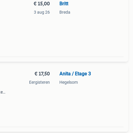
€ 15,00
Britt
3 aug 26
Breda
ed in
de
€ 17,50
Anita / Etage 3
Eergisteren
Hegelsom
te
 27cm
en