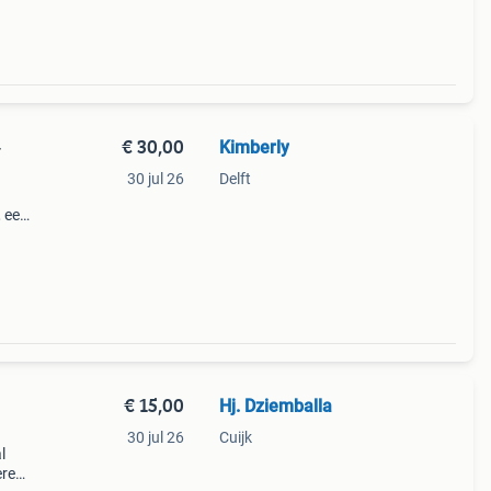
€ 30,00
Kimberly
-
30 jul 26
Delft
, een
le
lijke
€ 15,00
Hj. Dziemballa
30 jul 26
Cuijk
l
ere