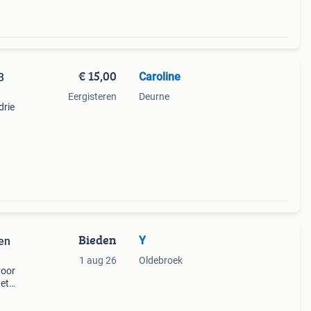
€ 15,00
Caroline
3
Eergisteren
Deurne
drie
ieel
Bieden
Y
len
1 aug 26
Oldebroek
voor
Het
n
goede