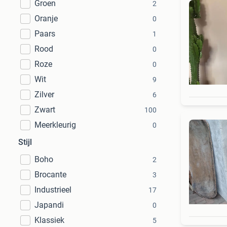
Groen
2
Oranje
0
Paars
1
Rood
0
Roze
0
Wit
9
Zilver
6
Zwart
100
Meerkleurig
0
Stijl
Boho
2
Brocante
3
Industrieel
17
Japandi
0
Klassiek
5