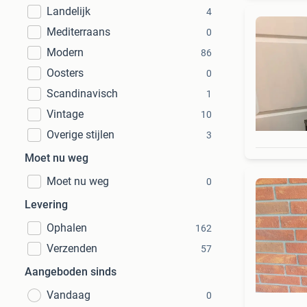
Landelijk
4
Mediterraans
0
Modern
86
Oosters
0
Scandinavisch
1
Vintage
10
Overige stijlen
3
Moet nu weg
Moet nu weg
0
Levering
Ophalen
162
Verzenden
57
Aangeboden sinds
Vandaag
0