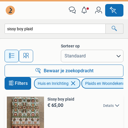
Woonaccessoires | Plaids en Woondekens
Sorteer op
Alle afstanden…
Bewaar je zoekopdracht
Filters
Huis en Inrichting
Plaids en Woondekens
Sissy boy plaid
€ 65,00
Details