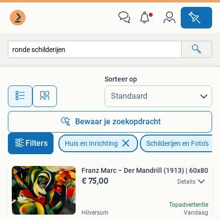
Woonaccessoires | Schilderijen, Tekeningen en Foto's
Sorteer op
Alle afstanden…
Bewaar je zoekopdracht
Filters
Huis en Inrichting
Schilderijen en Foto's
Franz Marc – Der Mandrill (1913) | 60x80
€ 75,00
Details
Topadvertentie
Hilversum
Vandaag