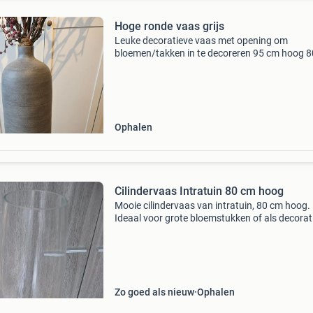
Hoge ronde vaas grijs
Leuke decoratieve vaas met opening om
bloemen/takken in te decoreren 95 cm hoog 
omtrek
Ophalen
Cilindervaas Intratuin 80 cm hoog
Mooie cilindervaas van intratuin, 80 cm hoog.
Ideaal voor grote bloemstukken of als decorat
element in huis. De vaas is gemaakt van
transparant glas en verkeert in goede staat.
Zo goed als nieuw
Ophalen