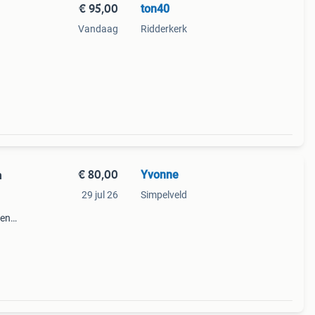
€ 95,00
ton40
Vandaag
Ridderkerk
uur
€ 80,00
Yvonne
m
29 jul 26
Simpelveld
ben
eëren
aal