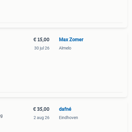
€ 15,00
Max Zomer
30 jul 26
Almelo
€ 35,00
dafné
og
2 aug 26
Eindhoven