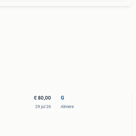
€ 80,00
G
29 jul 26
Almere