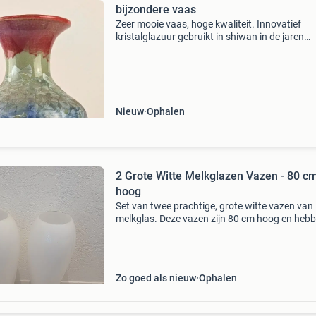
bijzondere vaas
Zeer mooie vaas, hoge kwaliteit. Innovatief
kristalglazuur gebruikt in shiwan in de jaren
1970/1980. Een waar meesterwerk. Dit is het
antiek van de toekomst. Innovatief kristalglaz
gebruikt in shiw
Nieuw
Ophalen
2 Grote Witte Melkglazen Vazen - 80 c
hoog
Set van twee prachtige, grote witte vazen van
melkglas. Deze vazen zijn 80 cm hoog en heb
een doorsnede van 18 cm, perfect voor het cr
van een stijlvolle blikvanger in elke ruimte. Ide
voor
Zo goed als nieuw
Ophalen