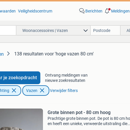
waarden
Veiligheidscentrum
Berichten
Meldingen
Woonaccessoires | Vazen
A
138 resultaten
voor 'hoge vazen 80 cm'
en
Ontvang meldingen van
r je zoekopdracht
nieuwe zoekresultaten
chting
Vazen
Verwijder filters
Grote binnen pot - 80 cm hoog
Prachtige grote binnen pot. De pot is 80 cm h
en heeft een unieke, verweerde uitstraling die
perfect past in elk interieur. Ideaal voor grote