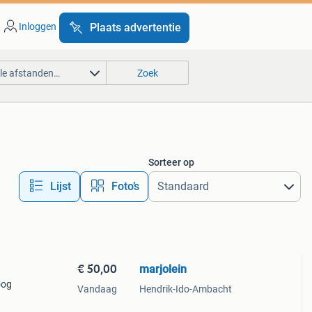
Inloggen
Plaats advertentie
lle afstanden…
Zoek
Sorteer op
Lijst
Foto’s
€ 50,00
marjolein
oog
Vandaag
Hendrik-Ido-Ambacht