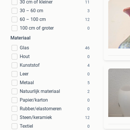
30 cm of kleiner
11
30 – 60 cm
3
60 – 100 cm
12
100 cm of groter
0
Materiaal
Glas
46
Hout
0
Kunststof
4
Leer
0
Metaal
5
Natuurlijk materiaal
2
Papier/karton
0
Rubber/elastomeren
0
Steen/keramiek
12
Textiel
0