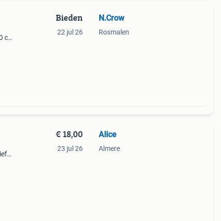
Bieden
N.Crow
22 jul 26
Rosmalen
80 cm
€ 18,00
Alice
23 jul 26
Almere
ief