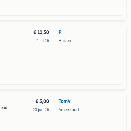
€ 12,50
P
2 jul 26
Huizen
€ 5,00
TomV
pend.
20 jun 26
Amersfoort