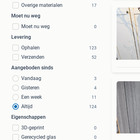
Overige materialen
17
Moet nu weg
Moet nu weg
0
Levering
Ophalen
123
Verzenden
52
Aangeboden sinds
Vandaag
3
Gisteren
4
Een week
11
Altijd
124
Eigenschappen
3D-geprint
0
Gerecycled glas
0