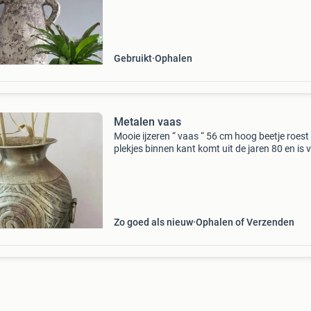
planten of als decoratief object. Pot is niet
waterdich
Gebruikt
Ophalen
Metalen vaas
Mooie ijzeren “ vaas “ 56 cm hoog beetje roest
plekjes binnen kant komt uit de jaren 80 en is 
metaal bieden boven de 50 euro
Zo goed als nieuw
Ophalen of Verzenden