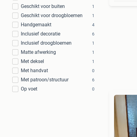
Geschikt voor buiten
1
Geschikt voor droogbloemen
1
Handgemaakt
4
Inclusief decoratie
6
Inclusief droogbloemen
1
Matte afwerking
1
Met deksel
1
Met handvat
0
Met patroon/structuur
6
Op voet
0