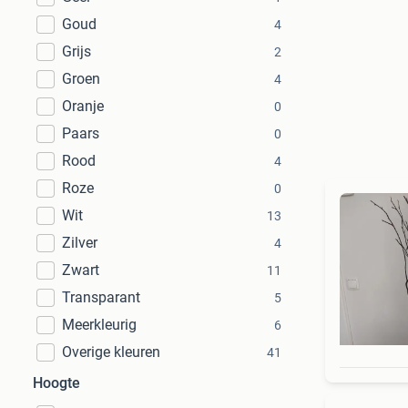
Goud
4
Grijs
2
Groen
4
Oranje
0
Paars
0
Rood
4
Roze
0
Wit
13
Zilver
4
Zwart
11
Transparant
5
Meerkleurig
6
Overige kleuren
41
Hoogte