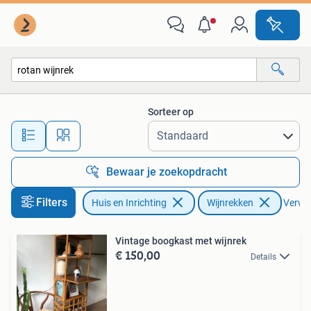
Woonaccessoires | Wijnrekken
Sorteer op
Alle afstanden…
Bewaar je zoekopdracht
Filters
Huis en Inrichting
Wijnrekken
Verwijd
Vintage boogkast met wijnrek
€ 150,00
Details