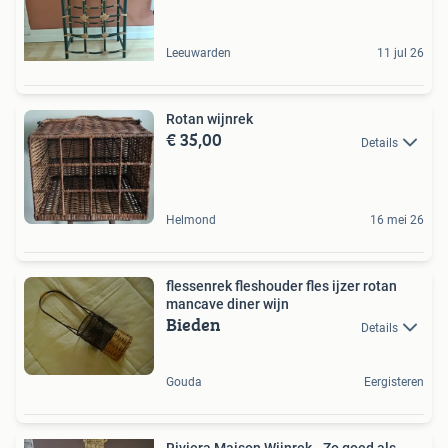
Leeuwarden
11 jul 26
Rotan wijnrek
€ 35,00
Details
Helmond
16 mei 26
flessenrek fleshouder fles ijzer rotan
mancave diner wijn
Bieden
Details
Gouda
Eergisteren
Riviera Maison Wijnrek - Zo goed als