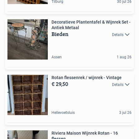
Tilburg
30 jul 26
Decoratieve Plantentafel & Wijnrek Set -
Antiek Metaal
Bieden
Details
Assen
1 aug 26
Rotan flessenrek / wijnrek - Vintage
€ 29,50
Details
Hellevoetsluis
3 jul 26
Riviera Maison Wijnrek Rotan - 16
flessen