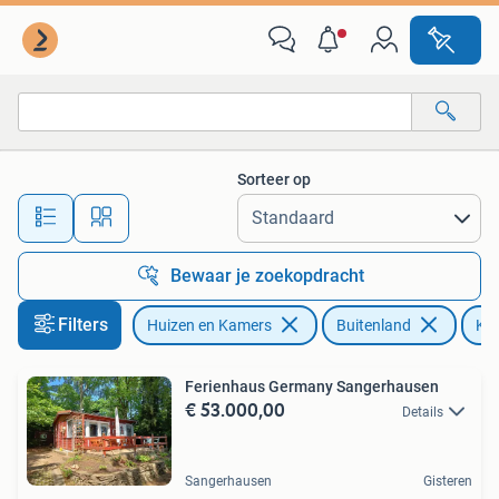
Buitenland
Sorteer op
Alle afstanden…
Bewaar je zoekopdracht
Filters
Huizen en Kamers
Buitenland
Kav
Ferienhaus Germany Sangerhausen
€ 53.000,00
Details
Sangerhausen
Gisteren