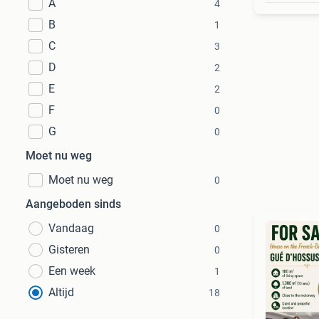
A
4
B
1
C
3
D
2
E
2
F
0
G
0
Moet nu weg
Moet nu weg
0
Aangeboden sinds
Vandaag
0
Gisteren
0
Een week
1
Altijd
18