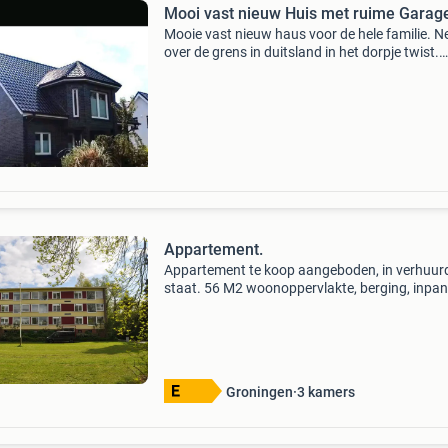
Mooi vast nieuw Huis met ruime Garag
Mooie vast nieuw haus voor de hele familie. N
over de grens in duitsland in het dorpje twist.
Bouwjaar 2018. 168 M² woon plezier. Grondst
1748 m². Duitse makelaar maar er is iemand 
die nede
Appartement.
Appartement te koop aangeboden, in verhuur
staat. 56 M2 woonoppervlakte, berging, inpa
garage met electrische overheaddeur, 1
slaapkamer (oorspronkelijk 2). Oude brinkweg
haren. Zit veel ru
Groningen
3 kamers