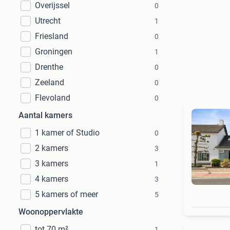
Overijssel
0
Utrecht
1
Friesland
0
Groningen
1
Drenthe
0
Zeeland
0
Flevoland
0
Aantal kamers
1 kamer of Studio
0
2 kamers
3
3 kamers
1
4 kamers
3
5 kamers of meer
5
Woonoppervlakte
tot 70 m²
1