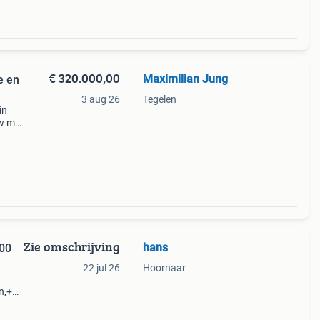
€ 320.000,00
Maximilian Jung
e en
3 aug 26
Tegelen
in
w met
ale
Zie omschrijving
hans
000
22 jul 26
Hoornaar
n,+
ur in
oners