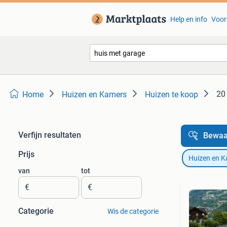
Help en info
Voor
20
Home
Huizen en Kamers
Huizen te koop
Verfijn resultaten
Bewaa
Prijs
Huizen en 
van
tot
€
€
Categorie
Wis de categorie