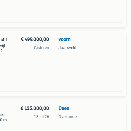
€ 499.000,00
voorn
echt
ijf
Gisteren
Jaarsveld
n?
en
€ 135.000,00
Cees
er -
18 jul 26
Ovezande
60 m3
uin -