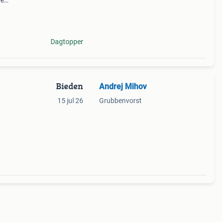
de
Dagtopper
Bieden
Andrej Mihov
15 jul 26
Grubbenvorst
arage
atie,