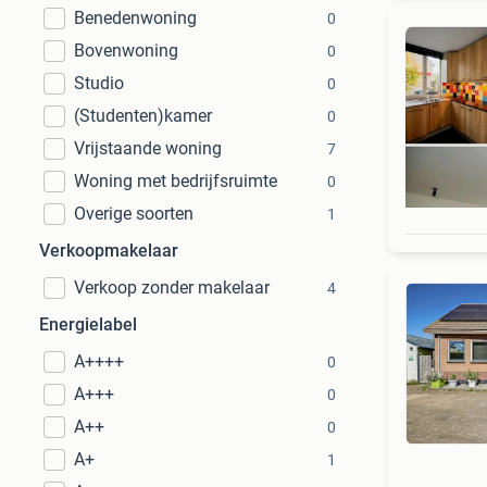
Benedenwoning
0
Bovenwoning
0
Studio
0
(Studenten)kamer
0
Vrijstaande woning
7
Woning met bedrijfsruimte
0
Overige soorten
1
Verkoopmakelaar
Verkoop zonder makelaar
4
Energielabel
A++++
0
A+++
0
A++
0
A+
1