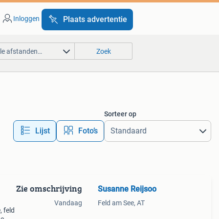
Inloggen
Plaats advertentie
lle afstanden…
Zoek
Sorteer op
Lijst
Foto’s
Zie omschrijving
Susanne Reijsoo
Vandaag
Feld am See, AT
, feld