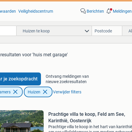
waarden
Veiligheidscentrum
Berichten
Meldingen
Huizen te koop
A
 resultaten
voor 'huis met garage'
Ontvang meldingen van
r je zoekopdracht
nieuwe zoekresultaten
Kamers
Huizen
Verwijder filters
Prachtige villa te koop, Feld am See,
Karinthië, Oostenrijk
Prachtige villa te koop in het hart van karinthië