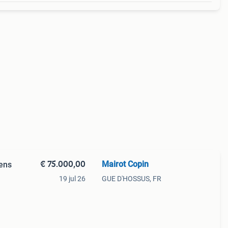
€ 75.000,00
Mairot Copin
rens
19 jul 26
GUE D'HOSSUS, FR