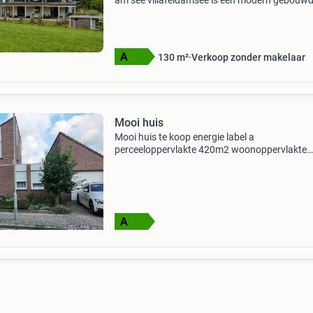
am see villafeldamsee is een modern gebouw
villa die het authentieke karintische karakter
prachtig heeft weten te behouden. Gelegen te
midden
130 m²
Verkoop zonder makelaar
Mooi huis
Mooi huis te koop energie label a
perceeloppervlakte 420m2 woonoppervlakte
127m² aantal kamers 5 slaapkamers 3 grot g
centrale verwarming c.v.-Ketel isolatie: dakisol
muurisolatie, vloerisol