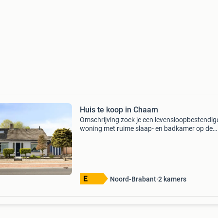
Huis te koop in Chaam
Omschrijving zoek je een levensloopbestendig
woning met ruime slaap- en badkamer op de
begane grond, een serre én tevens een garage
eigen oprit en tuin op het zuidwesten? Kom d
eens kijken bij
Noord-Brabant
2 kamers