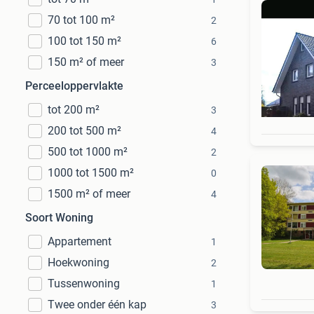
70 tot 100 m²
2
100 tot 150 m²
6
150 m² of meer
3
Perceeloppervlakte
tot 200 m²
3
200 tot 500 m²
4
500 tot 1000 m²
2
1000 tot 1500 m²
0
1500 m² of meer
4
Soort Woning
Appartement
1
Hoekwoning
2
Tussenwoning
1
Twee onder één kap
3