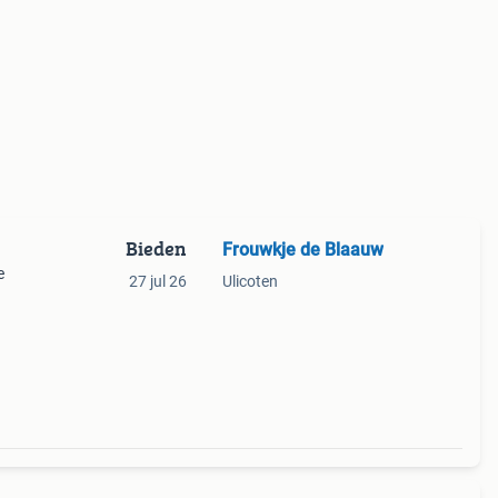
Bieden
Frouwkje de Blaauw
e
27 jul 26
Ulicoten
 met
an