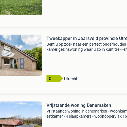
omringd
Tweekapper in Jaarsveld provincie Utr
Bent u op zoek naar een perfect onderhouden v
kamer gezinswoning waar u zó in kunt trekke
Deze prachtige twee-onder-één-kapwoning uit
1991 combineert modern wooncomfort met e
warme, landelijke
Utrecht
Vrijstaande woning Denemaken
Vrijstaande woning in denemarken - woonkam
eetkamer - 4 slaapkamers - woonoppervlak 1
- dubbele garage - stal 2 boxen - 2000 m3 siert
8000 m3 weide https:www.edc.dk/alle-