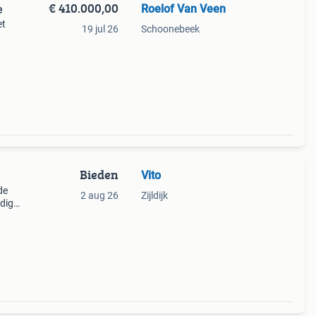
€ 410.000,00
Roelof Van Veen
e
et
19 jul 26
Schoonebeek
uk is
mee
Bieden
Vito
de
2 aug 26
Zijldijk
ndige
 75,