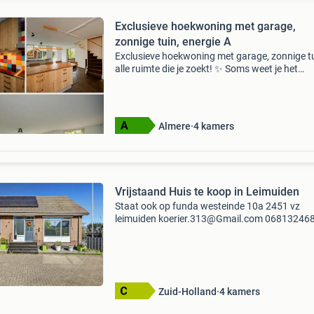
Exclusieve hoekwoning met garage,
zonnige tuin, energie A
Exclusieve hoekwoning met garage, zonnige t
alle ruimte die je zoekt! ✨ Soms weet je het
gewoon… dit voelt als thuis. Er zijn woningen d
mooi zijn. En er zijn woningen waar je binnens
en d
Almere
4 kamers
Vrijstaand Huis te koop in Leimuiden
Staat ook op funda westeinde 10a 2451 vz
leimuiden koerier.313@Gmail.com 06813246
koopsom vanaf € 600.000,- K.k. Op een rustig
locatie in leimuiden bevindt zich deze moderne
vrijstaande semi-b
Zuid-Holland
4 kamers