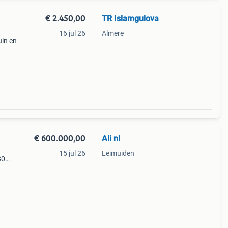
€ 2.450,00
TR Islamgulova
16 jul 26
Almere
uin en
ie
tapt
€ 600.000,00
Ali nl
15 jul 26
Leimuiden
80
e