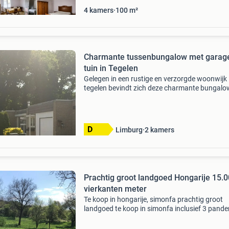
4 kamers
100 m²
Charmante tussenbungalow met garag
tuin in Tegelen
Gelegen in een rustige en verzorgde woonwijk 
tegelen bevindt zich deze charmante bungalo
garage en tuin. De woning ligt in de directe
nabijheid van een natuurgebied en biedt de ide
combinat
Limburg
2 kamers
Prachtig groot landgoed Hongarije 15.
vierkanten meter
Te koop in hongarije, simonfa prachtig groot
landgoed te koop in simonfa inclusief 3 pande
garage aan 1 van de panden midden in de natu
het mooie rustige simonfa,met maar 600 inw