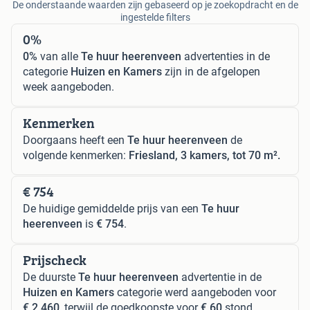
De onderstaande waarden zijn gebaseerd op je zoekopdracht en de
ingestelde filters
0%
0%
van alle
Te huur heerenveen
advertenties in de
categorie
Huizen en Kamers
zijn in de afgelopen
week aangeboden.
Kenmerken
Doorgaans heeft een
Te huur heerenveen
de
volgende kenmerken:
Friesland, 3 kamers, tot 70 m².
€ 754
De huidige gemiddelde prijs van een
Te huur
heerenveen
is
€ 754
.
Prijscheck
De duurste
Te huur heerenveen
advertentie in de
Huizen en Kamers
categorie werd aangeboden voor
€ 2.460
, terwijl de goedkoopste voor
€ 60
stond.