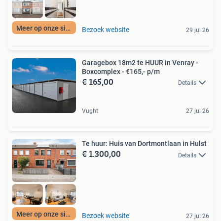
Meer op onze site
Bezoek website
29 jul 26
Garagebox 18m2 te HUUR in Venray -
Boxcomplex - €165,- p/m
€ 165,00
Details
Vught
27 jul 26
Te huur: Huis van Dortmontlaan in Hulst
€ 1.300,00
Details
Meer op onze site
Bezoek website
27 jul 26