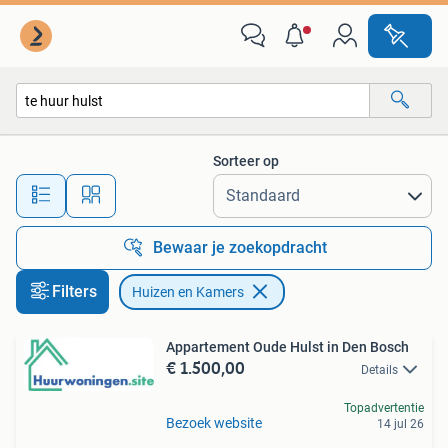
Huizen en Kamers
Sorteer op
Alle afstanden…
Bewaar je zoekopdracht
Filters
Huizen en Kamers
Appartement Oude Hulst in Den Bosch
€ 1.500,00
Details
Topadvertentie
Bezoek website
14 jul 26