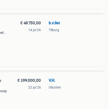
€ 49.750,00
b.v.lier
14 jul 26
Tilburg
pel
fijne
€ 199.000,00
V.H.
n
22 jul 26
Ulicoten
 koop
at op