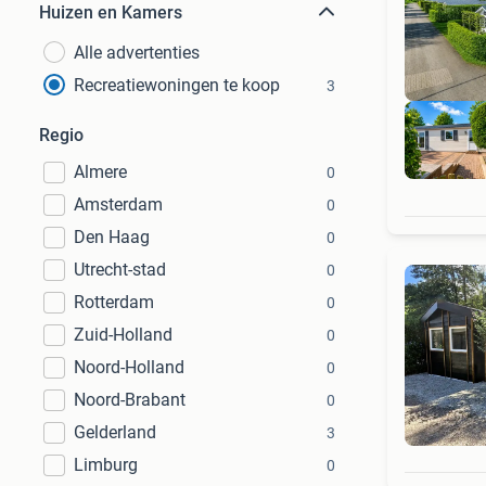
Huizen en Kamers
Alle advertenties
Recreatiewoningen te koop
3
Regio
Almere
0
Amsterdam
0
Den Haag
0
Utrecht-stad
0
Rotterdam
0
Zuid-Holland
0
Noord-Holland
0
Noord-Brabant
0
Gelderland
3
Limburg
0