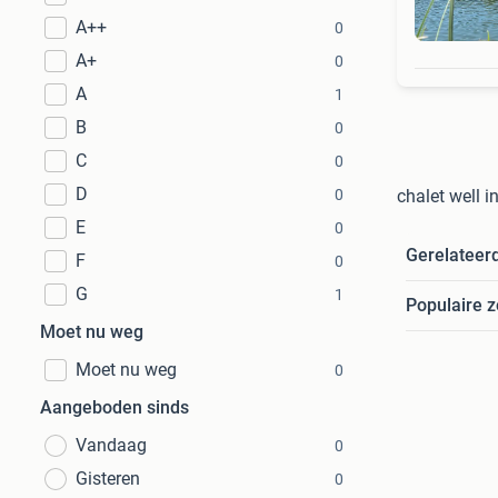
A++
0
A+
0
A
1
B
0
C
0
D
0
chalet well 
E
0
Gerelateer
F
0
G
1
Populaire 
Moet nu weg
Moet nu weg
0
Aangeboden sinds
Vandaag
0
Gisteren
0