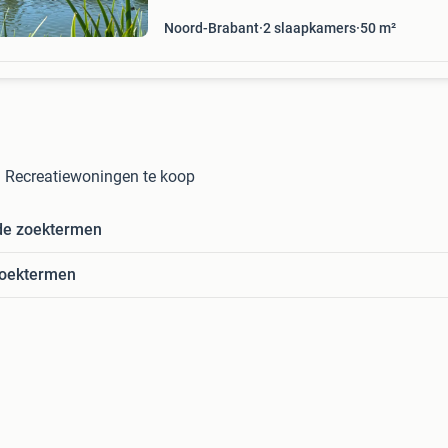
Noord-Brabant
2 slaapkamers
50 m²
in Recreatiewoningen te koop
de zoektermen
zoektermen