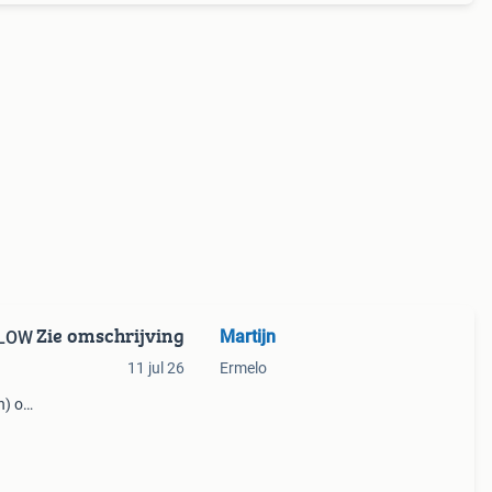
Zie omschrijving
Martijn
ALOW
11 jul 26
Ermelo
n) op
ar
een