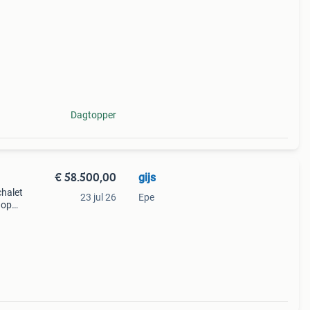
den in
t
Dagtopper
€ 58.500,00
gijs
chalet
23 jul 26
Epe
 op
 én