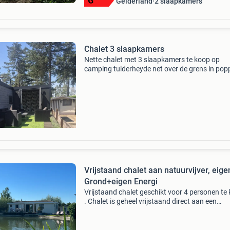
Gelderland
2 slaapkamers
Chalet 3 slaapkamers
Nette chalet met 3 slaapkamers te koop op
camping tulderheyde net over de grens in pop
belgie rustig gelegen in bosrijke omgeving met 
zwemgelegenheid is direct beschikbaar
parkeerplaats voor
Vrijstaand chalet aan natuurvijver, eige
Grond+eigen Energi
Vrijstaand chalet geschikt voor 4 personen te
. Chalet is geheel vrijstaand direct aan een
natuurvijver met vis mogelijkheden .chalet sta
eigen grond . Perseel grote 340 m2 .
Woonoppervlakte