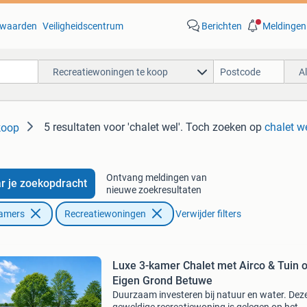
waarden
Veiligheidscentrum
Berichten
Meldingen
Recreatiewoningen te koop
A
5 resultaten
voor 'chalet wel'
. Toch zoeken op
chalet we
koop
Ontvang meldingen van
r je zoekopdracht
nieuwe zoekresultaten
Kamers
Recreatiewoningen
Verwijder filters
Luxe 3-kamer Chalet met Airco & Tuin 
Eigen Grond Betuwe
Duurzaam investeren bij natuur en water. Dez