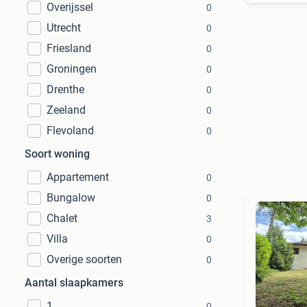
Overijssel
0
Utrecht
0
Friesland
0
Groningen
0
Drenthe
0
Zeeland
0
Flevoland
0
Soort woning
Appartement
0
Bungalow
0
Chalet
3
Villa
0
Overige soorten
0
Aantal slaapkamers
1
0