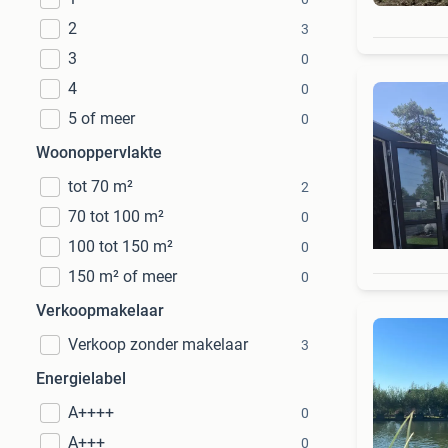
2
3
3
0
4
0
5 of meer
0
Woonoppervlakte
tot 70 m²
2
70 tot 100 m²
0
100 tot 150 m²
0
150 m² of meer
0
Verkoopmakelaar
Verkoop zonder makelaar
3
Energielabel
A++++
0
A+++
0