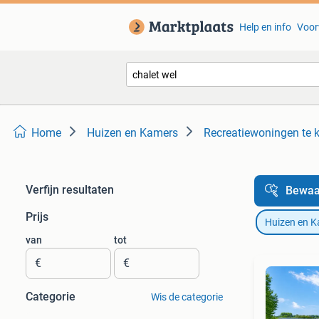
Help en info
Voor
Home
Huizen en Kamers
Recreatiewoningen te 
Verfijn resultaten
Bewaa
Prijs
Huizen en 
van
tot
€
€
Categorie
Wis de categorie