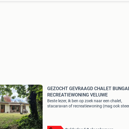
GEZOCHT GEVRAAGD CHALET BUNG
RECREATIEWONING VELUWE
Beste lezer, ik ben op zoek naar een chalet,
stacaravan of recreatiewoning (mag ook stee
de veluwe om te kopen, mag met werk zijn ma
hoeft niet, dus wilt u iets verkopen stuur dan 
berichtje