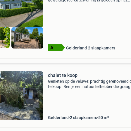
geweldige recreatiewoning is gelegen op het
gedeelte van rijk van batouwe te kesteren mid
de rustige betuwe. Het rijk van batouwe maak
onderdeel ui
Gelderland
2 slaapkamers
chalet te koop
Genieten op de veluwe: prachtig gerenoveerd 
te koop! Ben je een natuurliefhebber die graag
een heerlijke plek zit, in een bosrijke omgeving
dicht bij de veluwe? Dan is dit leuke chalet mi
Gelderland
2 slaapkamers
50 m²