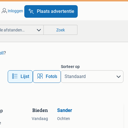
Inloggen
Plaats advertentie
lle afstanden…
Zoek
ll
?
Sorteer op
Lijst
Foto’s
Bieden
Sander
op
Vandaag
Ochten
e