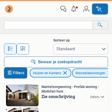
Recreatiewoningen te koop
Sorteer op
Alle afstanden…
Bewaar je zoekopdracht
Filters
Huizen en Kamers
Recreatiewoningen
Mantelzorgwoning - Prefab woning -
Modulair huis
Zie omschrijving
Details