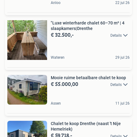
Anloo
22 jul 26
"Luxe winterharde chalet 60–70 m² | 4
slaapkamers|Drenthe
€ 32.500,-
Details
Wateren
29 jul 26
Mooie ruime betaalbare chalet te koop
€ 55.000,00
Details
Assen
11 jul 26
Chalet te koop Drenthe (naast 't Nije
Hemelriek)
€ 59.718,-
Details