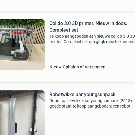
Colido 3.0 3D printer. Nieuw in doos.
Compleet set
Te koop aangeboden een nieuwe colido 3.0 3D
printer. Compleet set om gelijk mee te kunnen
starten. Colido 3.0 Is perfect stabiel en veilig 
thuis of op kantoor. Met volledige technische
ondersteun
Nieuw
Ophalen of Verzenden
Robotwikkelaar youngsunpack
Robot palletwikkelaar youngsunpack (2018) 
goede staat te koop aangeboden: een robot
palletwikkelaar van het merk youngsunpack ,
bouwjaar 2018 . Ideaal voor het efficiënt en fle
wikkelen van pal