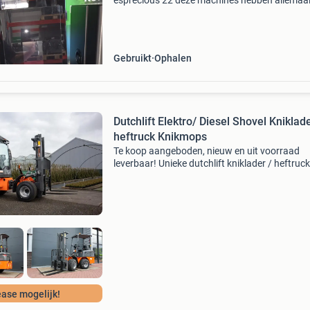
esprecious 22 deze machines hebben allemaal
instant cannisters en dubbele molen dus 2 so
bonen! Bieden naar waarde ik weet wat ze kos
Gebruikt
Ophalen
Dutchlift Elektro/ Diesel Shovel Kniklad
heftruck Knikmops
Te koop aangeboden, nieuw en uit voorraad
leverbaar! Unieke dutchlift kniklader / heftruck,
diverse uitvoeringen leverbaar, met heftruck 
of shovelarm, met of zonder cabine! Tevens
beschikbaar
ase mogelijk!