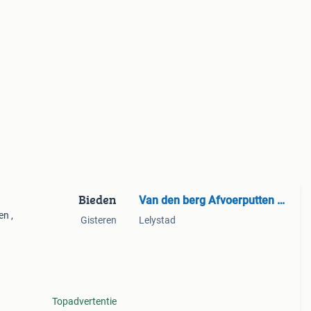
Bieden
Van den berg Afvoerputten BV
n ,
Gisteren
Lelystad
Topadvertentie