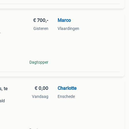
€ 700,-
Marco
Gisteren
Vlaardingen
. De
g
Dagtopper
€ 0,00
Charlotte
, te
Vandaag
Enschede
ald
lad
 één