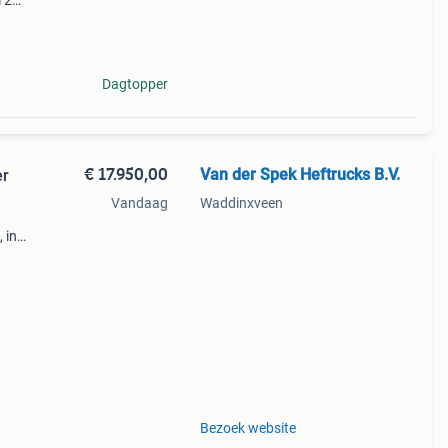
 2
orten
ten!
Dagtopper
€ 17.950,00
Van der Spek Heftrucks B.V.
er
Vandaag
Waddinxveen
 in
mast
Bezoek website