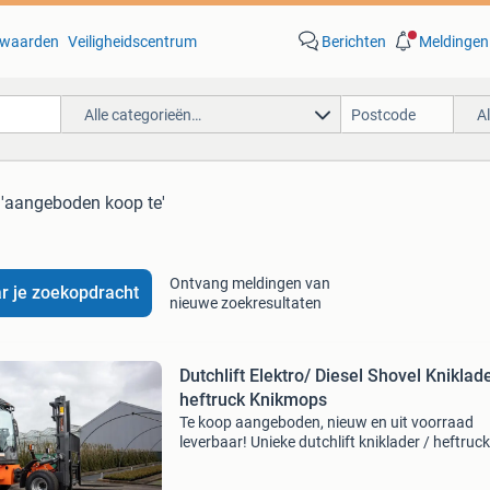
waarden
Veiligheidscentrum
Berichten
Meldingen
Alle categorieën…
A
 'aangeboden koop te'
Ontvang meldingen van
r je zoekopdracht
nieuwe zoekresultaten
Dutchlift Elektro/ Diesel Shovel Kniklad
heftruck Knikmops
Te koop aangeboden, nieuw en uit voorraad
leverbaar! Unieke dutchlift kniklader / heftruck,
diverse uitvoeringen leverbaar, met heftruck 
of shovelarm, met of zonder cabine! Tevens