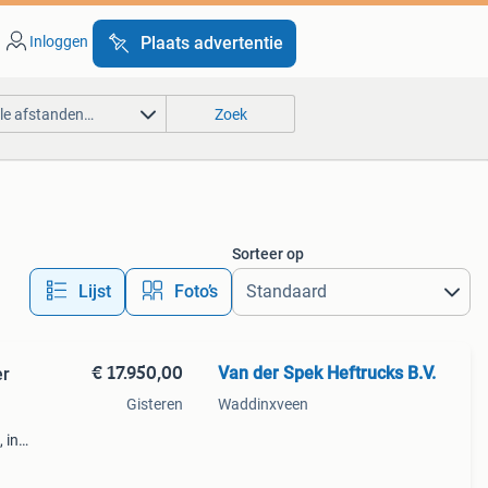
Inloggen
Plaats advertentie
lle afstanden…
Zoek
Sorteer op
Lijst
Foto’s
€ 17.950,00
Van der Spek Heftrucks B.V.
er
Gisteren
Waddinxveen
 in
mast