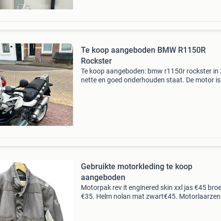
Te koop aangeboden BMW R1150R
Rockster
Te koop aangeboden: bmw r1150r rockster in 
nette en goed onderhouden staat. De motor is
schadevrij, heeft altijd binnen gestaan. Gegeve
bouwjaar: 2005 • kenteken: mp-nd-07 • k
Gebruikte motorkleding te koop
aangeboden
Motorpak rev it enginered skin xxl jas €45 broe
€35. Helm nolan mat zwart€45. Motorlaarzen merk
tcx maat 46 gore tex €45. Zomer
motorhandschoenen merk bmw deels leer m