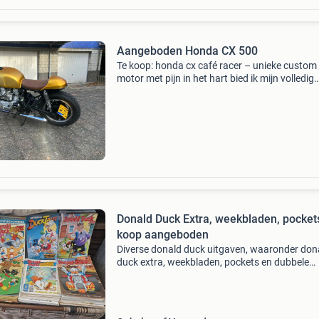
Aangeboden Honda CX 500
Te koop: honda cx café racer – unieke custom
motor met pijn in het hart bied ik mijn volledig
omgebouwde honda cx café racer te koop aan
motor is met veel aandacht voor detail volledi
gestript en
Donald Duck Extra, weekbladen, pockets
koop aangeboden
Diverse donald duck uitgaven, waaronder don
duck extra, weekbladen, pockets en dubbele
pockets. Ook diverse nummers van het weekb
uit 1978. Alles mag los verkocht worden of als
partij.