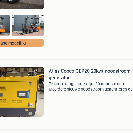
beschikbaar
ase mogelijk!
Atlas Copco QEP20 20kva noodstroom
generator
Te koop aangeboden: qes20 noodstroom.
Meerdere nieuwe noodstroom generatoren op
voorraad. Wij als perslucht wilda (onderdeel v
atlas copco) zijn gespecialiseerd in de verkoop
verhuur en reparatie v