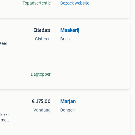
Topadvertentie
Bezoek website
Bieden
Maakerij
Gisteren
Brielle
zeer
ns: •
Dagtopper
€ 175,00
Marjan
Vandaag
Dongen
k xxl