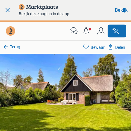
Bekijk
Bekijk deze pagina in de app
Terug
Bewaar
Delen