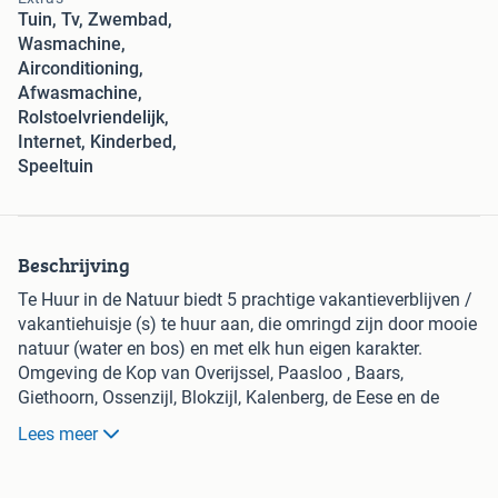
Tuin, Tv, Zwembad,
Wasmachine,
Airconditioning,
Afwasmachine,
Rolstoelvriendelijk,
Internet, Kinderbed,
Speeltuin
Beschrijving
Te Huur in de Natuur biedt 5 prachtige vakantieverblijven /
vakantiehuisje (s) te huur aan, die omringd zijn door mooie
natuur (water en bos) en met elk hun eigen karakter.
Omgeving de Kop van Overijssel, Paasloo , Baars,
Giethoorn, Ossenzijl, Blokzijl, Kalenberg, de Eese en de
Friese meren. Tevens liggen plaatsen als Meppel ,
Lees meer
Steenwijk en Zwolle op korte afstand.
De vakantiewoningen zijn eigendom van een particulier en