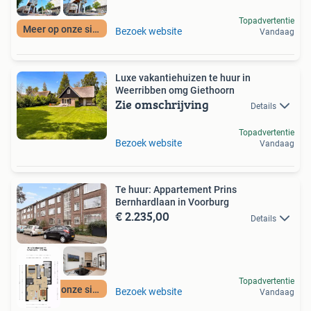
Topadvertentie
Meer op onze site
Bezoek website
Vandaag
Luxe vakantiehuizen te huur in
Weerribben omg Giethoorn
Zie omschrijving
Details
Topadvertentie
Bezoek website
Vandaag
Te huur: Appartement Prins
Bernhardlaan in Voorburg
€ 2.235,00
Details
Topadvertentie
Meer op onze site
Bezoek website
Vandaag