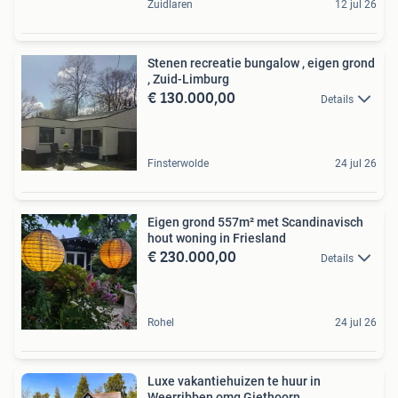
Zuidlaren
12 jul 26
Stenen recreatie bungalow , eigen grond
, Zuid-Limburg
€ 130.000,00
Details
Finsterwolde
24 jul 26
Eigen grond 557m² met Scandinavisch
hout woning in Friesland
€ 230.000,00
Details
Rohel
24 jul 26
Luxe vakantiehuizen te huur in
Weerribben omg Giethoorn