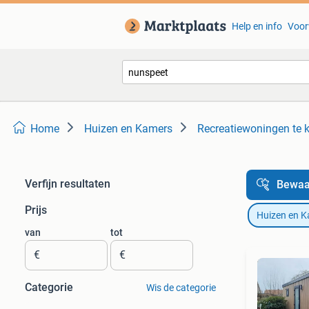
Help en info
Voor
Home
Huizen en Kamers
Recreatiewoningen te 
Verfijn resultaten
Bewaa
Prijs
Huizen en 
van
tot
€
€
Categorie
Wis de categorie