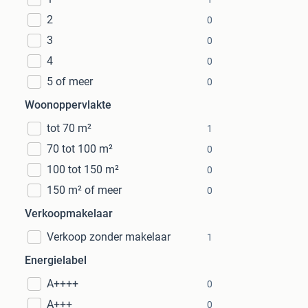
2
0
3
0
4
0
5 of meer
0
Woonoppervlakte
tot 70 m²
1
70 tot 100 m²
0
100 tot 150 m²
0
150 m² of meer
0
Verkoopmakelaar
Verkoop zonder makelaar
1
Energielabel
A++++
0
A+++
0