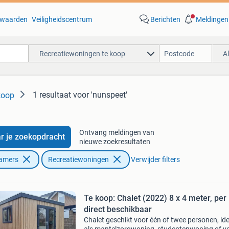
waarden
Veiligheidscentrum
Berichten
Meldingen
Recreatiewoningen te koop
A
1 resultaat
voor 'nunspeet'
koop
Ontvang meldingen van
r je zoekopdracht
nieuwe zoekresultaten
Kamers
Recreatiewoningen
Verwijder filters
Te koop: Chalet (2022) 8 x 4 meter, per
direct beschikbaar
Chalet geschikt voor één of twee personen, id