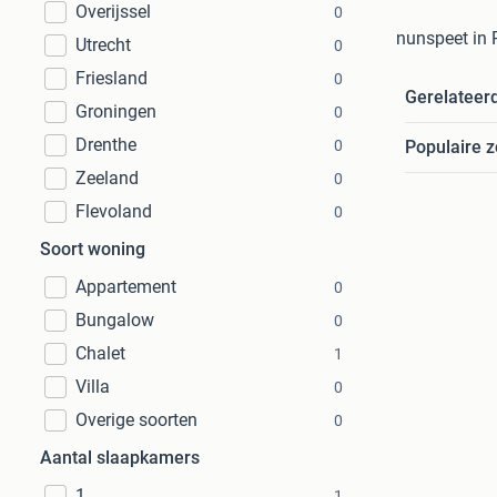
Overijssel
0
nunspeet in 
Utrecht
0
Friesland
0
Gerelateer
Groningen
0
Drenthe
0
Populaire 
Zeeland
0
Flevoland
0
Soort woning
Appartement
0
Bungalow
0
Chalet
1
Villa
0
Overige soorten
0
Aantal slaapkamers
1
1