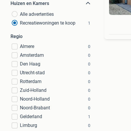
Huizen en Kamers
Alle advertenties
Recreatiewoningen te koop
1
Regio
Almere
0
Amsterdam
0
Den Haag
0
Utrecht-stad
0
Rotterdam
0
Zuid-Holland
0
Noord-Holland
0
Noord-Brabant
0
Gelderland
1
Limburg
0