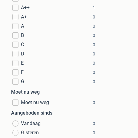
A++
1
A+
0
A
0
B
0
C
0
D
0
E
0
F
0
G
0
Moet nu weg
Moet nu weg
0
Aangeboden sinds
Vandaag
0
Gisteren
0