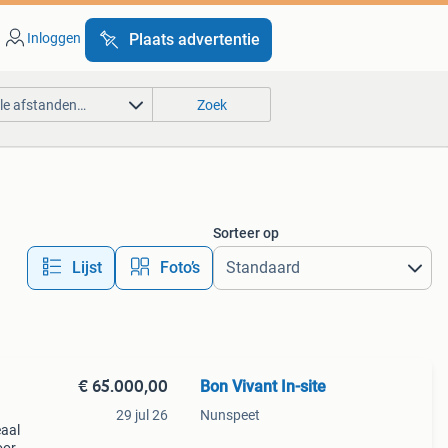
Inloggen
Plaats advertentie
lle afstanden…
Zoek
Sorteer op
Lijst
Foto’s
€ 65.000,00
Bon Vivant In-site
29 jul 26
Nunspeet
eaal