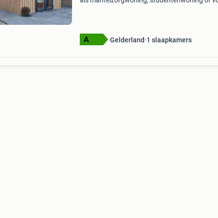
als mantelzorgwoning, studentenwoning of v
een alleenstaande. Deze chalet biedt een prak
en comfortabele oplossing, met alle gemakke
een
Gelderland
1 slaapkamers