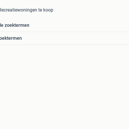
Recreatiewoningen te koop
de zoektermen
zoektermen