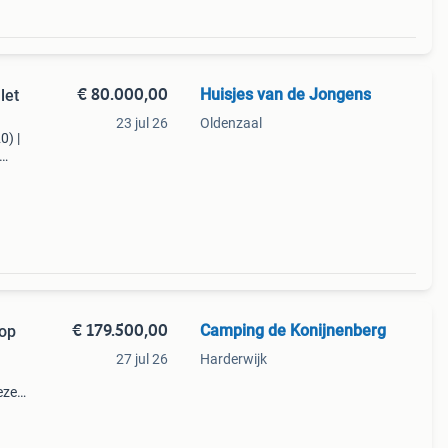
€ 80.000,00
Huisjes van de Jongens
let
23 jul 26
Oldenzaal
0) |
€
laar
€ 179.500,00
Camping de Konijnenberg
 op
27 jul 26
Harderwijk
eze
dah