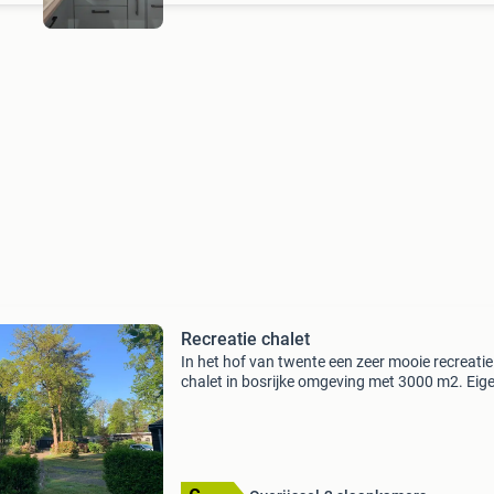
Recreatie chalet
In het hof van twente een zeer mooie recreatie
chalet in bosrijke omgeving met 3000 m2. Eig
grond. Zonnige tuin en eigen parkeerplaats. 2
Slaapkamers voor 4 personen. Geheel ingerich
van alle ge