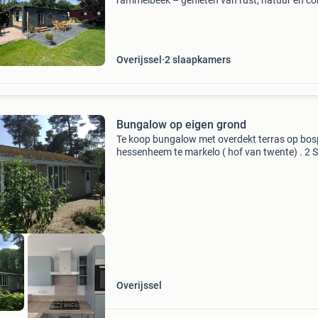
rammelbeek – genieten van rust, natuur en c
droomt u van een eigen plek midden in de nat
waar u elk seizoen kunt ontspannen? Dan is di
gloedn
Overijssel
2 slaapkamers
Bungalow op eigen grond
Te koop bungalow met overdekt terras op bos
hessenheem te markelo ( hof van twente) . 2 S
kamers, recent nieuwe keuken geplaats, groot
terras op het zuiden en vv berging. Prijs € 179
v
Overijssel