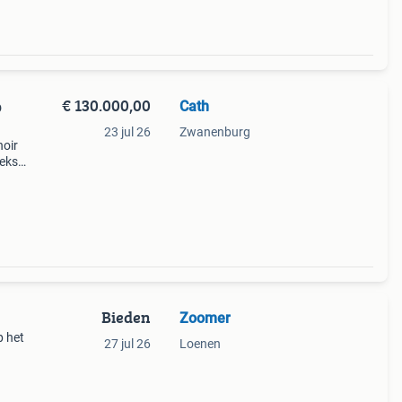
€ 130.000,00
Cath
p
23 jul 26
Zwanenburg
noir
oekse
.
 de
Bieden
Zoomer
p het
27 jul 26
Loenen
 ✅