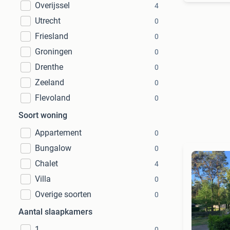
Overijssel
4
Utrecht
0
Friesland
0
Groningen
0
Drenthe
0
Zeeland
0
Flevoland
0
Soort woning
Appartement
0
Bungalow
0
Chalet
4
Villa
0
Overige soorten
0
Aantal slaapkamers
1
0