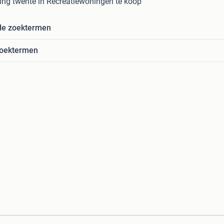
ing twente in Recreatiewoningen te koop
de zoektermen
zoektermen