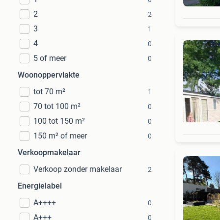
2
2
3
1
4
0
5 of meer
0
Woonoppervlakte
tot 70 m²
1
70 tot 100 m²
0
100 tot 150 m²
0
150 m² of meer
0
Verkoopmakelaar
Verkoop zonder makelaar
2
Energielabel
A++++
0
A+++
0