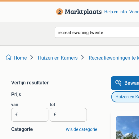
Help en info
Voor
Home
Huizen en Kamers
Recreatiewoningen te 
Verfijn resultaten
Bewaa
Prijs
Huizen en 
van
tot
€
€
Categorie
Wis de categorie