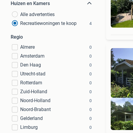
Huizen en Kamers
Alle advertenties
Recreatiewoningen te koop
4
Regio
Almere
0
Amsterdam
0
Den Haag
0
Utrecht-stad
0
Rotterdam
0
Zuid-Holland
0
Noord-Holland
0
Noord-Brabant
0
Gelderland
0
Limburg
0