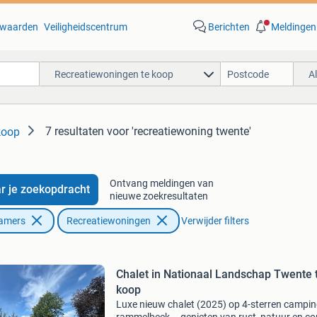
waarden
Veiligheidscentrum
Berichten
Meldingen
Recreatiewoningen te koop
A
7 resultaten
voor 'recreatiewoning twente'
koop
Ontvang meldingen van
r je zoekopdracht
nieuwe zoekresultaten
Kamers
Recreatiewoningen
Verwijder filters
Chalet in Nationaal Landschap Twente 
koop
Luxe nieuw chalet (2025) op 4-sterren campin