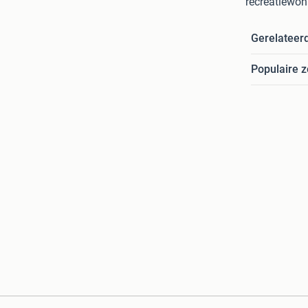
recreatiewon
Gerelateer
Populaire 