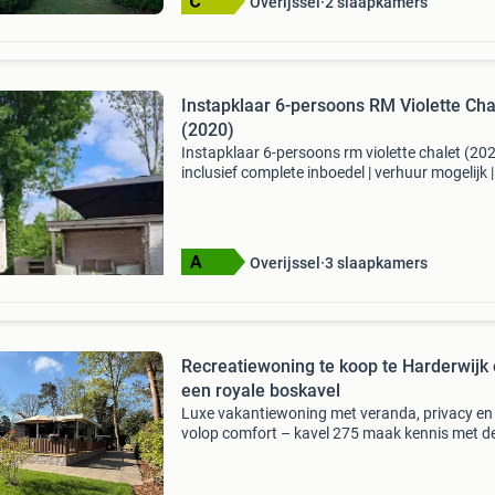
Overijssel
2 slaapkamers
Instapklaar 6-persoons RM Violette Cha
(2020)
Instapklaar 6-persoons rm violette chalet (202
inclusief complete inboedel | verhuur mogelijk |
camping de rammelbeek – twente vraagprijs: 
80.000,- Bent u op zoek naar een luxe, instapk
Overijssel
3 slaapkamers
Recreatiewoning te koop te Harderwijk
een royale boskavel
Luxe vakantiewoning met veranda, privacy en
volop comfort – kavel 275 maak kennis met d
prachtige vakantiewoning van het type veran
de luxe, gelegen op een royale en fraai gelegen
kavel (nr. 275