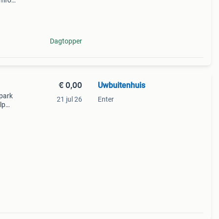
omfort
uur
t
Dagtopper
€ 0,00
Uwbuitenhuis
park
21 jul 26
Enter
lp
000,-