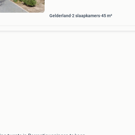
slaapkamers ✅ a
Gelderland
2 slaapkamers
45 m²