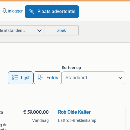
Inloggen
Plaats advertentie
lle afstanden…
Zoek
Sorteer op
Lijst
Foto’s
€ 59.000,00
Rob Olde Kalter
te
Vandaag
Lattrop-Breklenkamp
g de