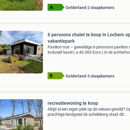
Gelderland
2 slaapkamers
6 persoons chalet te koop in Lochem o
vakantiepark
Pavilion noir – geweldige 6-persoons pavilion 
inclusief kavel ( a 40.000 Euro ) in de achterh
natuur op europarcs de achterhoek te lochem
Deze woning ligt op een schitterende locatie in
Gelderland
3 slaapkamers
recreatiewoning te koop
Altijd al een eigen plek op de veluwe gewild? O
prachtige landgoed de scheleberg staat dit
moderne en volledig ingerichte chalet te koop.
Gelegen op eigen grond (ca. 234 M²) ✅ 2