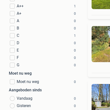
A++
1
A+
0
A
0
B
0
C
1
D
0
E
0
F
0
G
0
Moet nu weg
Moet nu weg
0
Aangeboden sinds
Vandaag
0
Gisteren
0