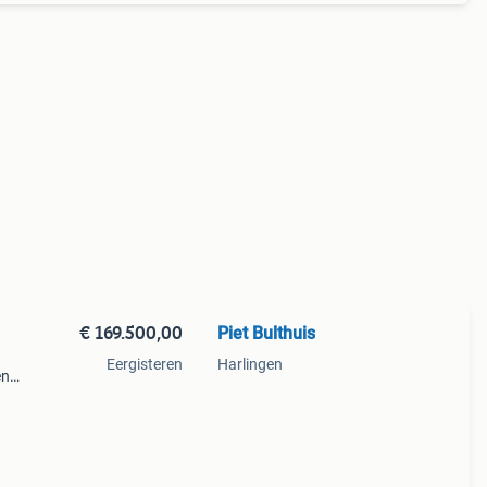
€ 169.500,00
Piet Bulthuis
Eergisteren
Harlingen
en
t en