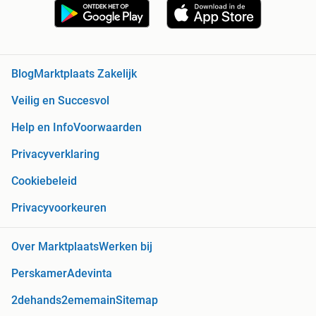
Blog
Marktplaats Zakelijk
Veilig en Succesvol
Help en Info
Voorwaarden
Privacyverklaring
Cookiebeleid
Privacyvoorkeuren
Over Marktplaats
Werken bij
Perskamer
Adevinta
2dehands
2ememain
Sitemap