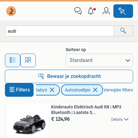
Autostoeltjes
Sorteer op
Alle afstanden…
Bewaar je zoekopdracht
Filters
Kinderen en Baby's
Autostoeltjes
Verwijder filters
Kinderauto Elektrisch Audi R8 | MP3
Bluetooth | Laatste S...
€ 124,96
Details