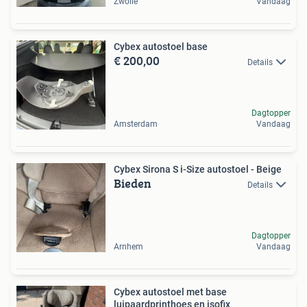
Zwolle
Vandaag
Cybex autostoel base
€ 200,00
Details
Dagtopper
Amsterdam
Vandaag
Cybex Sirona S i-Size autostoel - Beige
Bieden
Details
Dagtopper
Arnhem
Vandaag
Cybex autostoel met base
luipaardprinthoes en isofix