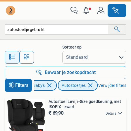
Autostoeltjes
Sorteer op
Alle afstanden…
Bewaar je zoekopdracht
Filters
Kinderen en Baby's
Autostoeltjes
Verwijder filters
Autostoel Levi, i-Size goedkeuring, met
ISOFIX - zwart
€ 69,90
Details