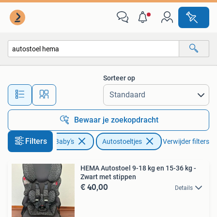
Autostoeltjes
Sorteer op
Alle afstanden…
Bewaar je zoekopdracht
Filters
Kinderen en Baby's
Autostoeltjes
Verwijder filters
HEMA Autostoel 9-18 kg en 15-36 kg -
Zwart met stippen
€ 40,00
Details