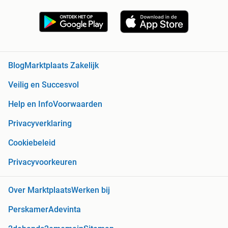
Blog
Marktplaats Zakelijk
Veilig en Succesvol
Help en Info
Voorwaarden
Privacyverklaring
Cookiebeleid
Privacyvoorkeuren
Over Marktplaats
Werken bij
Perskamer
Adevinta