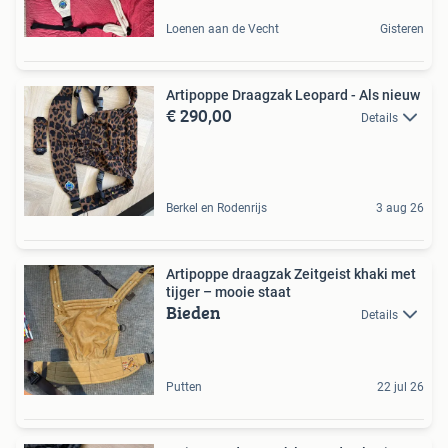
Loenen aan de Vecht
Gisteren
Artipoppe Draagzak Leopard - Als nieuw
€ 290,00
Details
Berkel en Rodenrijs
3 aug 26
Artipoppe draagzak Zeitgeist khaki met
tijger – mooie staat
Bieden
Details
Putten
22 jul 26