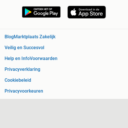
Blog
Marktplaats Zakelijk
Veilig en Succesvol
Help en Info
Voorwaarden
Privacyverklaring
Cookiebeleid
Privacyvoorkeuren
Over Marktplaats
Werken bij
Perskamer
Adevinta