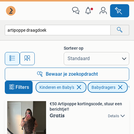
Babydragers en Draagdoeken
Sorteer op
Alle afstanden…
Bewaar je zoekopdracht
Filters
Kinderen en Baby's
Babydragers
Ver
€50 Artipoppe kortingscode, stuur een
berichtje!!
Gratis
Details