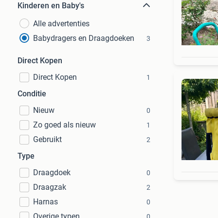
Kinderen en Baby's
Alle advertenties
Babydragers en Draagdoeken
3
Direct Kopen
Direct Kopen
1
Conditie
Nieuw
0
Zo goed als nieuw
1
Gebruikt
2
Type
Draagdoek
0
Draagzak
2
Harnas
0
Overige typen
0