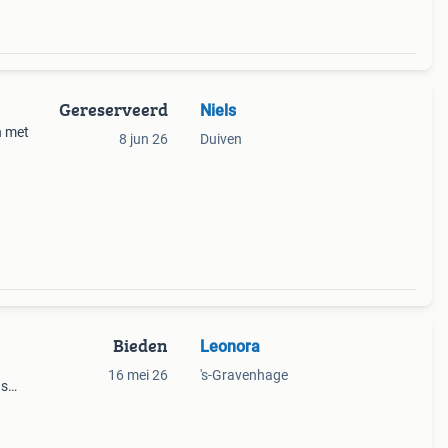
Gereserveerd
Niels
n met
8 jun 26
Duiven
Bieden
Leonora
16 mei 26
's-Gravenhage
as
(zie