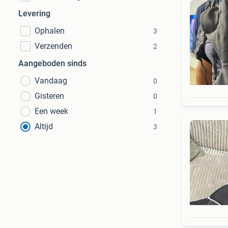
Levering
Ophalen
3
Verzenden
2
Aangeboden sinds
Vandaag
0
Gisteren
0
Een week
1
Altijd
3