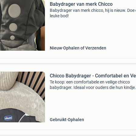
Babydrager van merk Chicco
Babydrager van merk chicco, hij is nieuw. Doe
leuke bod!
Nieuw
Ophalen of Verzenden
Chicco Babydrager - Comfortabel en Vei
Te koop: een comfortabele en veilige chicco
babydrager. Ideaal voor ouders die hun kindje
dichtbij willen dragen tijdens wandelingen of
dagelijkse bezigheden. De drager is in goede s
en eenvoudig
Gebruikt
Ophalen