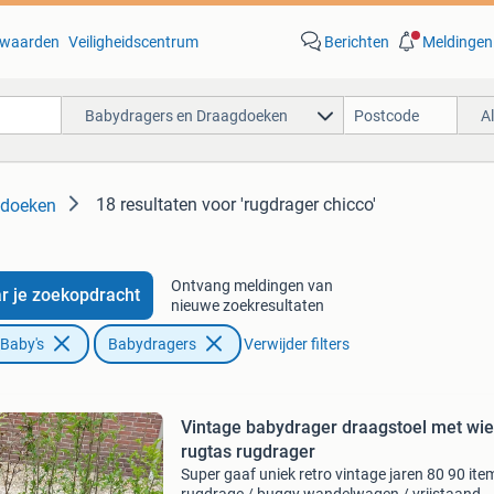
waarden
Veiligheidscentrum
Berichten
Meldingen
Babydragers en Draagdoeken
A
18 resultaten
voor 'rugdrager chicco'
gdoeken
Ontvang meldingen van
r je zoekopdracht
nieuwe zoekresultaten
 Baby's
Babydragers
Verwijder filters
Vintage babydrager draagstoel met wie
rugtas rugdrager
Super gaaf uniek retro vintage jaren 80 90 ite