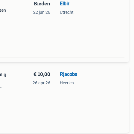
Bieden
Elbir
 een
22 jun 26
Utrecht
€ 10,00
P.jacobs
lig
26 apr 26
Heerlen
taat