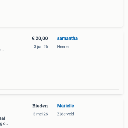
€ 20,00
samantha
3 jun 26
Heerlen
n
Bieden
Marielle
3 mei 26
Zijderveld
aal
ig op