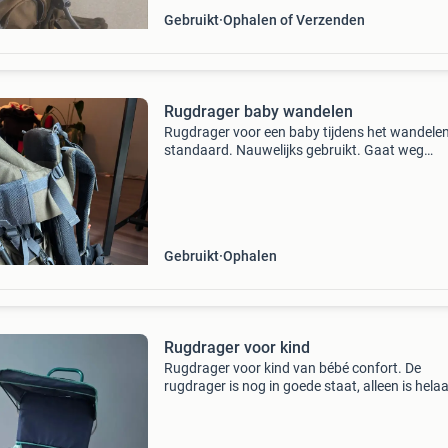
Gebruikt
Ophalen of Verzenden
Rugdrager baby wandelen
Rugdrager voor een baby tijdens het wandele
standaard. Nauwelijks gebruikt. Gaat weg
vanwege verhuizing
Gebruikt
Ophalen
Rugdrager voor kind
Rugdrager voor kind van bébé confort. De
rugdrager is nog in goede staat, alleen is hela
&#39;het weer&#39; in de binnenkant van de
zonnenklep gekomen door het lange stilstaan 
foto). De