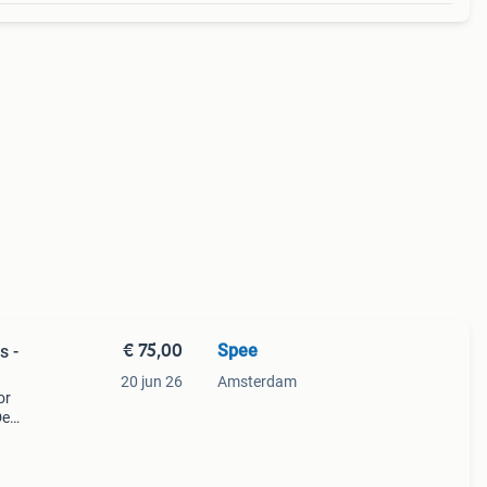
€ 75,00
Spee
s -
20 jun 26
Amsterdam
or
De
t
 een