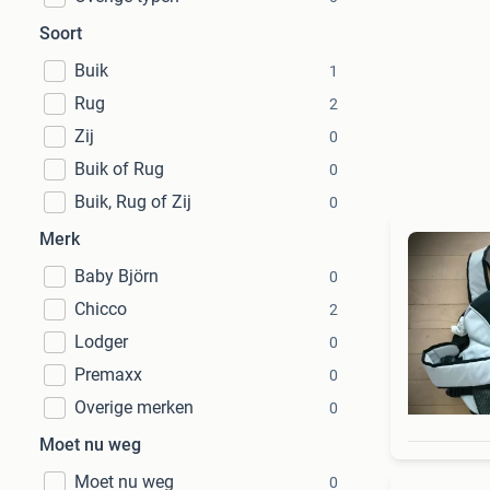
Soort
Buik
1
Rug
2
Zij
0
Buik of Rug
0
Buik, Rug of Zij
0
Merk
Baby Björn
0
Chicco
2
Lodger
0
Premaxx
0
Overige merken
0
Moet nu weg
Moet nu weg
0