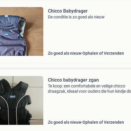
Chicco Babydrager
De conditie is zo goed als nieuw
Zo goed als nieuw
Ophalen of Verzenden
Chicco babydrager zgan
Te koop: een comfortabele en veilige chicco
draagzak, ideaal voor ouders die hun kindje dic
willen dragen. De draagzak is in goede staat e
biedt ondersteuning voor zowel de baby als d
drager. G
Zo goed als nieuw
Ophalen of Verzenden