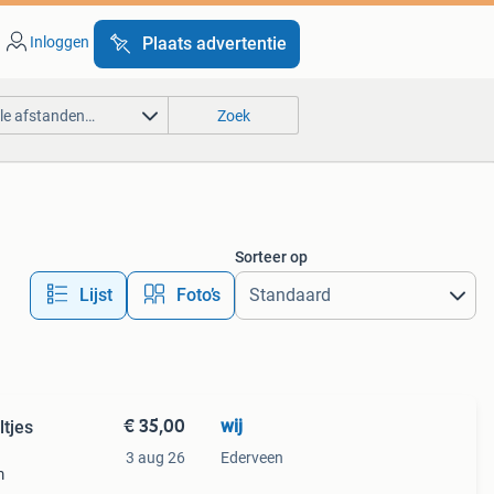
Inloggen
Plaats advertentie
lle afstanden…
Zoek
Sorteer op
Lijst
Foto’s
€ 35,00
wij
ltjes
3 aug 26
Ederveen
m