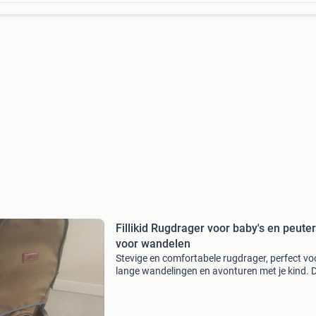
Fillikid Rugdrager voor baby's en peuter
voor wandelen
Stevige en comfortabele rugdrager, perfect vo
lange wandelingen en avonturen met je kind. 
drager is in goede staat en biedt zowel comfor
voor de drager als voor het kind. Voorzien van
stabie