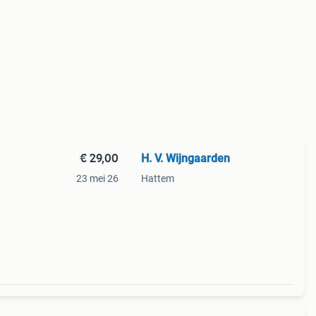
€ 29,00
H. V. Wijngaarden
23 mei 26
Hattem