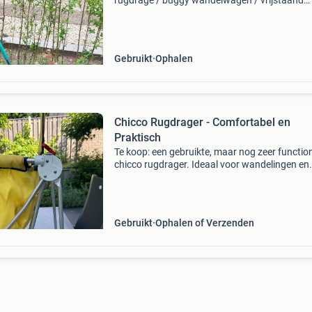
rugdrage / buggy wandelwagen / vrijstaand
kinderstoel babydrager peuterdrager babycarr
peutercarrier draagstoel met wieltjes heel en 
nog netjes.
Gebruikt
Ophalen
Chicco Rugdrager - Comfortabel en
Praktisch
Te koop: een gebruikte, maar nog zeer functio
chicco rugdrager. Ideaal voor wandelingen en
uitstapjes met je kind. De drager is geel met b
accenten en heeft een stevig frame. Hoewel
gebruikt,
Gebruikt
Ophalen of Verzenden