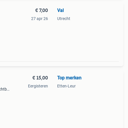
€ 7,00
Val
27 apr 26
Utrecht
€ 15,00
Top merken
Eergisteren
Etten-Leur
htbij
n
e