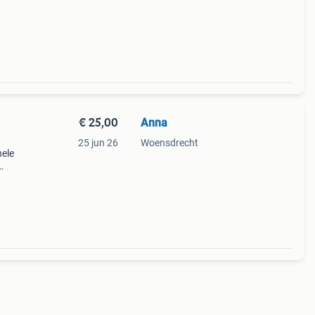
ier
ook
€ 25,00
Anna
25 jun 26
Woensdrecht
nele
lauwe